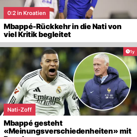
0:2 in Kroatien
Mbappé-Rückkehr in die Nati von
viel Kritik begleitet
Art
1y
Nati-Zoff
Mbappé gesteht
«Meinungsverschiedenheiten» mit