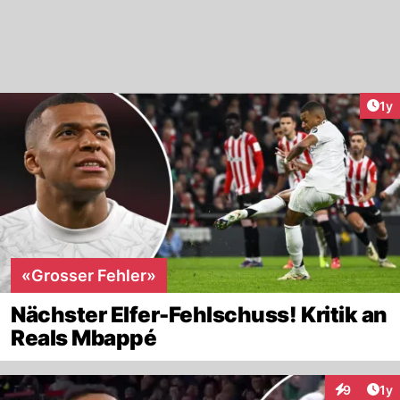
Art
1y
«Grosser Fehler»
Nächster Elfer-Fehlschuss! Kritik an
Reals Mbappé
Art
9
1y
Interaktion