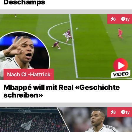
Deschamps
Art
6
1y
Interaktion
Nach CL-Hattrick
Mbappé will mit Real «Geschichte
schreiben»
Art
3
1y
Interaktion