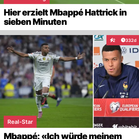
Hier erzielt Mbappé Hattrick in
sieben Minuten
Artikel
2
332d
Interaktionen
Real-Star
Mbappé: «Ich würde meinem