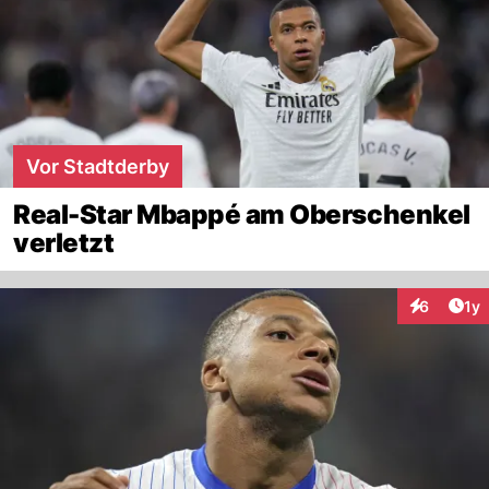
Vor Stadtderby
Real-Star Mbappé am Oberschenkel
verletzt
Art
6
1y
Interaktion