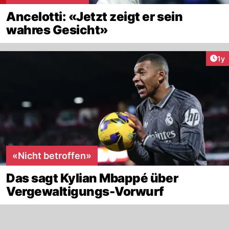
Ancelotti: «Jetzt zeigt er sein
wahres Gesicht»
Art
1y
«Nicht betroffen»
Das sagt Kylian Mbappé über
Vergewaltigungs-Vorwurf