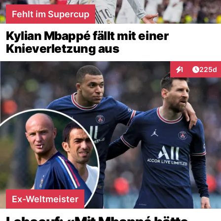
Fehlt im Supercup
Kylian Mbappé fällt mit einer
Knieverletzung aus
Artikel
1
225d
Interaktionen
Ex-Weltmeister