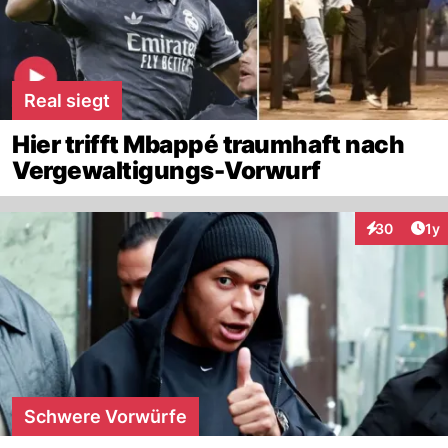
Real siegt
Hier trifft Mbappé traumhaft nach
Vergewaltigungs-Vorwurf
Art
30
1y
Interaktione
Schwere Vorwürfe