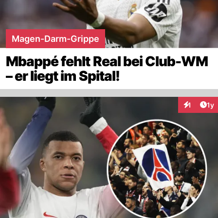
Magen-Darm-Grippe
Mbappé fehlt Real bei Club-WM
– er liegt im Spital!
Art
1
1y
Interaktion