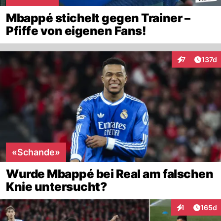
Mbappé stichelt gegen Trainer –
Pfiffe von eigenen Fans!
Artike
7
137d
Interaktionen
«Schande»
Wurde Mbappé bei Real am falschen
Knie untersucht?
Artike
1
165d
Interaktionen