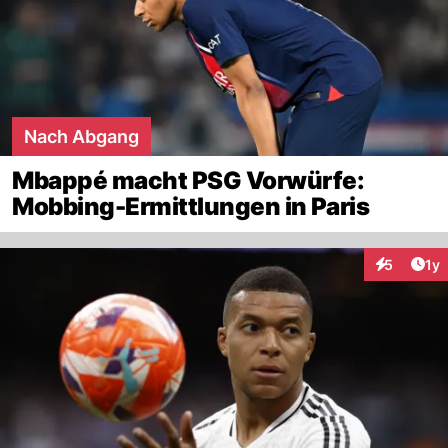
Nach Abgang
Mbappé macht PSG Vorwürfe:
Mobbing-Ermittlungen in Paris
Art
5
1y
Interaktion