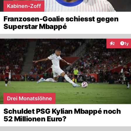
Kabinen-Zoff
Franzosen-Goalie schiesst gegen
Superstar Mbappé
Art
2
1y
Interaktion
Drei Monatslöhne
Schuldet PSG Kylian Mbappé noch
52 Millionen Euro?