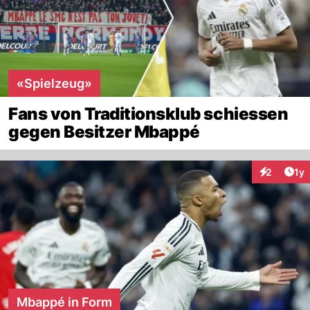
«Spielzeug»
Fans von Traditionsklub schiessen
gegen Besitzer Mbappé
Art
2
1y
Interaktion
Mbappé in Form