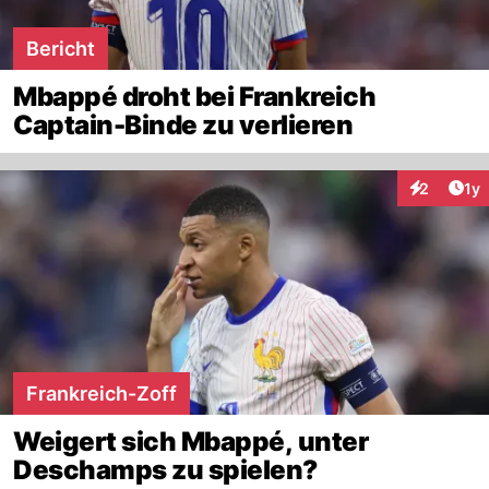
Bericht
Mbappé droht bei Frankreich
Captain-Binde zu verlieren
Art
2
1y
Interaktion
Frankreich-Zoff
Weigert sich Mbappé, unter
Deschamps zu spielen?