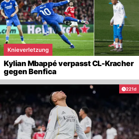
Knieverletzung
Kylian Mbappé verpasst CL-Kracher
gegen Benfica
Artike
221d