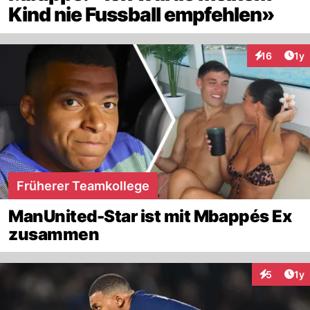
Kind nie Fussball empfehlen»
Art
16
1y
Interaktione
Früherer Teamkollege
ManUnited-Star ist mit Mbappés Ex
zusammen
Art
5
1y
Interaktion