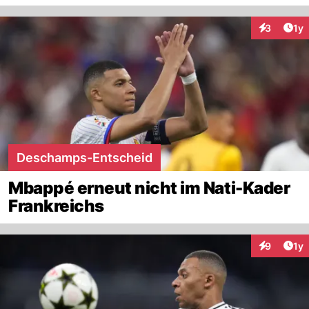
Art
3
1y
Interaktion
Deschamps-Entscheid
Mbappé erneut nicht im Nati-Kader
Frankreichs
Art
9
1y
Interaktion