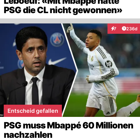
Leboeuf: «Mit Mbappé hätte
PSG die CL nicht gewonnen»
Artikel
7
236d
Interaktionen
Entscheid gefallen
PSG muss Mbappé 60 Millionen
nachzahlen