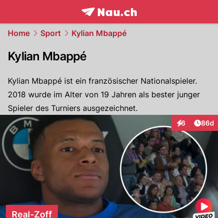
frontpage.
NAU.ch
Home
Sport
Kylian Mbappé
Kylian Mbappé
Kylian Mbappé ist ein französischer Nationalspieler.
2018 wurde im Alter von 19 Jahren als bester junger
Spieler des Turniers ausgezeichnet.
Artik
6
86d
Interaktionen
Real-Zoff