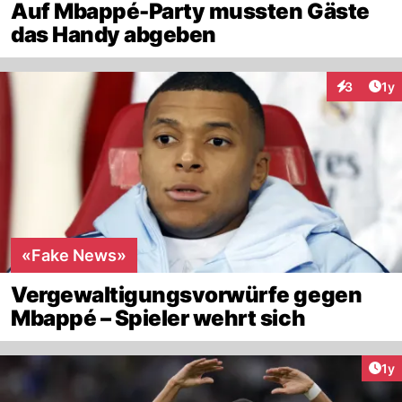
Auf Mbappé-Party mussten Gäste
das Handy abgeben
Art
3
1y
Interaktion
«Fake News»
Vergewaltigungsvorwürfe gegen
Mbappé – Spieler wehrt sich
Art
1y