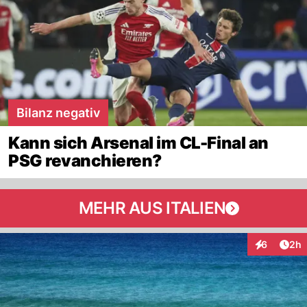
Bilanz negativ
Kann sich Arsenal im CL-Final an
PSG revanchieren?
MEHR AUS ITALIEN
Arti
6
2h
Interaktion