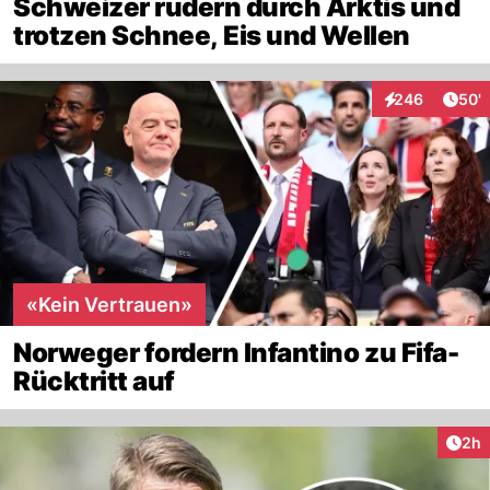
Schweizer rudern durch Arktis und
trotzen Schnee, Eis und Wellen
Arti
246
50'
Interaktionen
«Kein Vertrauen»
Norweger fordern Infantino zu Fifa-
Rücktritt auf
Arti
2h