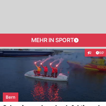
MEHR IN SPORT
Arti
2
50'
Interaktione
Bern