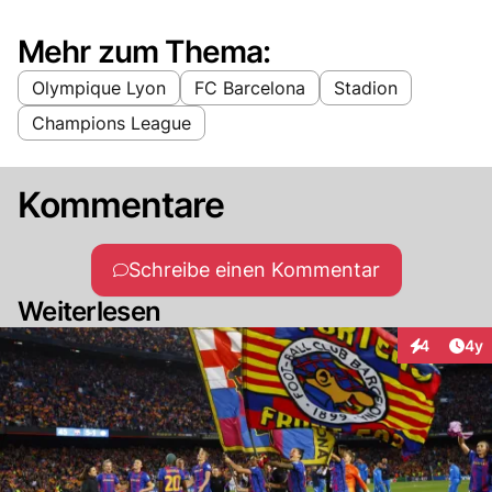
Mehr zum Thema:
Olympique Lyon
FC Barcelona
Stadion
Champions League
Kommentare
Schreibe einen Kommentar
Weiterlesen
Arti
4
4y
Interaktion