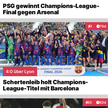
PSG gewinnt Champions-League-
Final gegen Arsenal
Artik
3
76d
Interaktionen
4:0 über Lyon
Schertenleib holt Champions-
League-Titel mit Barcelona
Artik
65
92d
Interaktionen