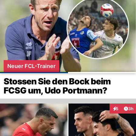
Neuer FCL-Trainer
Stossen Sie den Bock beim
FCSG um, Udo Portmann?
Arti
5
3h
Interaktion