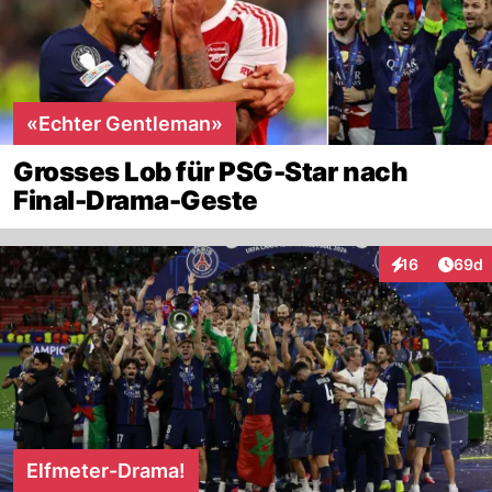
«Echter Gentleman»
Grosses Lob für PSG-Star nach
Final-Drama-Geste
Artik
16
69d
Interaktionen
Elfmeter-Drama!