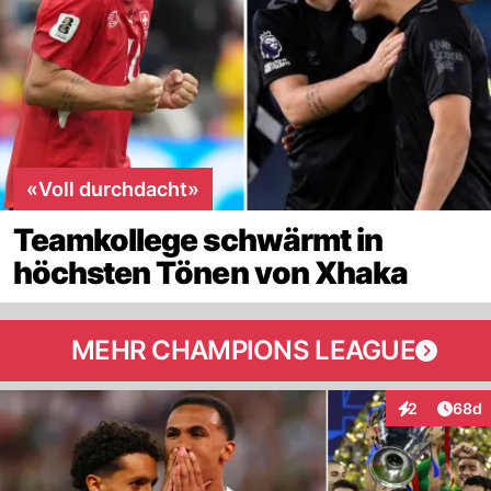
«Voll durchdacht»
Teamkollege schwärmt in
höchsten Tönen von Xhaka
MEHR CHAMPIONS LEAGUE
Artik
2
68d
Interaktionen