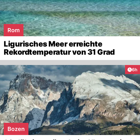
Rom
Ligurisches Meer erreichte
Rekordtemperatur von 31 Grad
Arti
6h
Bozen