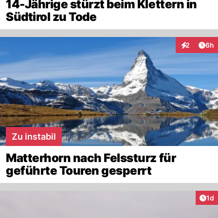
14-Jährige stürzt beim Klettern in
Südtirol zu Tode
Arti
2
6h
Interaktion
Zu instabil
Matterhorn nach Felssturz für
geführte Touren gesperrt
Art
1d