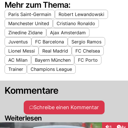
Mehr zum Thema:
Paris Saint-Germain
Robert Lewandowski
Manchester United
Cristiano Ronaldo
Zinedine Zidane
Ajax Amsterdam
Juventus
FC Barcelona
Sergio Ramos
Lionel Messi
Real Madrid
FC Chelsea
AC Milan
Bayern München
FC Porto
Trainer
Champions League
Kommentare
Schreibe einen Kommentar
Weiterlesen
Arti
11
4y