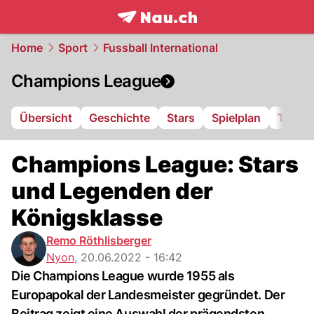
frontpage.
NAU.ch
Home
Sport
Fussball International
Champions League
Übersicht
Geschichte
Stars
Spielplan
Tabell
Champions League: Stars
und Legenden der
Königsklasse
Remo Röthlisberger
Nyon
,
20.06.2022 - 16:42
Die Champions League wurde 1955 als
Europapokal der Landesmeister gegründet. Der
Beitrag zeigt eine Auswahl der prägendsten