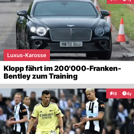
Interaktione
Luxus-Karosse
Klopp fährt im 200'000-Franken-
Bentley zum Training
Arti
18
4y
Interaktione