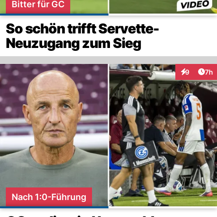
Bitter für GC
So schön trifft Servette-
Neuzugang zum Sieg
Arti
9
7h
Interaktion
Nach 1:0-Führung