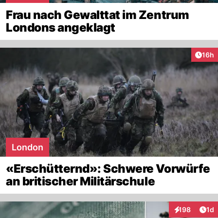
Frau nach Gewalttat im Zentrum
Londons angeklagt
Artik
16h
London
«Erschütternd»: Schwere Vorwürfe
an britischer Militärschule
Art
198
1d
Interaktionen