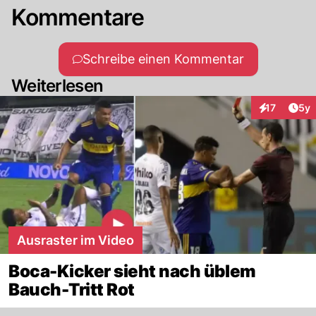
Kommentare
Schreibe einen Kommentar
Weiterlesen
Arti
17
5y
Interaktione
Ausraster im Video
Boca-Kicker sieht nach üblem
Bauch-Tritt Rot