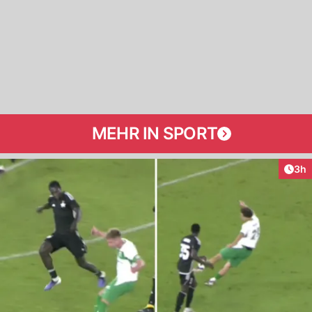
MEHR IN SPORT
Arti
3h