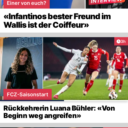
Einer von euch?
«Infantinos bester Freund im
Wallis ist der Coiffeur»
Arti
3h
FCZ-Saisonstart
Rückkehrerin Luana Bühler: «Von
Beginn weg angreifen»