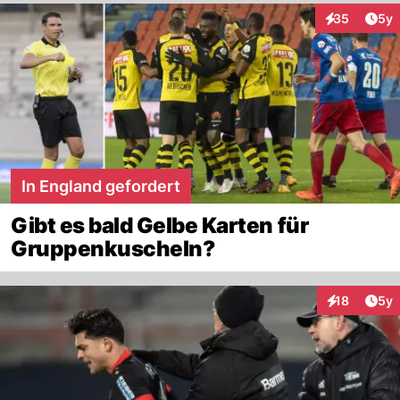
Arti
35
5y
Interaktionen
In England gefordert
Gibt es bald Gelbe Karten für
Gruppenkuscheln?
Arti
18
5y
Interaktione