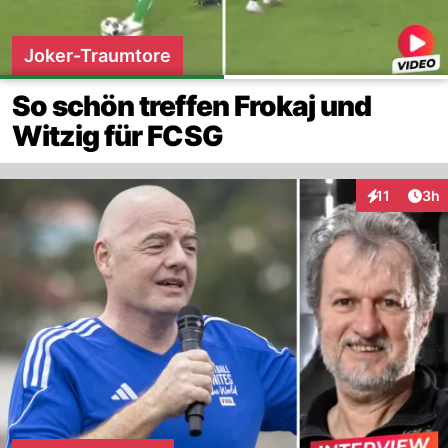
Joker-Traumtore
So schön treffen Frokaj und
Witzig für FCSG
Arti
11
3h
Interaktione