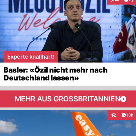
Interaktionen
Experte knallhart!
Basler: «Özil nicht mehr nach
Deutschland lassen»
MEHR AUS GROSSBRITANNIEN
Artik
2
13h
Interaktione