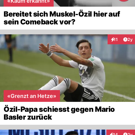
«Kaum erkannt»
Bereitet sich Muskel-Özil hier auf
sein Comeback vor?
Arti
11
2y
Interaktione
«Grenzt an Hetze»
Özil-Papa schiesst gegen Mario
Basler zurück
Arti
34
2y