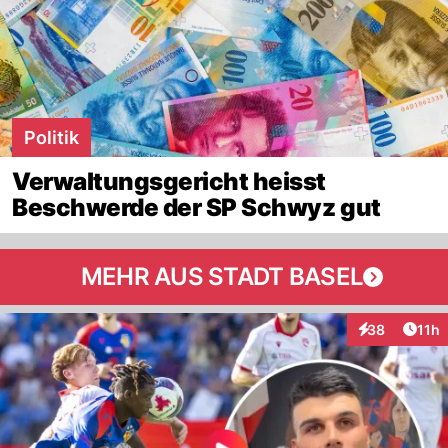
Politik
Verwaltungsgericht heisst
Beschwerde der SP Schwyz gut
MEHR AUS STADT BASEL
Artik
38
11h
Interaktionen