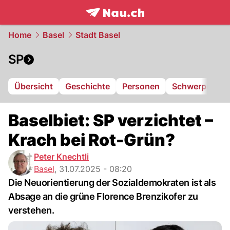
frontpage.
NAU.ch
Home
Basel
Stadt Basel
SP
Übersicht
Geschichte
Personen
Schwerpunkte
Baselbiet: SP verzichtet –
Krach bei Rot-Grün?
Peter Knechtli
Basel
,
31.07.2025 - 08:20
Die Neuorientierung der Sozialdemokraten ist als
Absage an die grüne Florence Brenzikofer zu
verstehen.