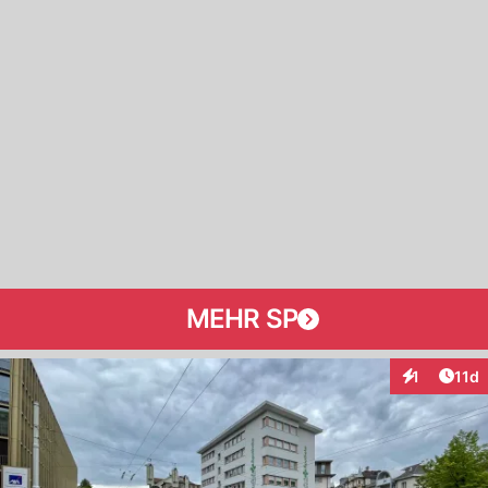
MEHR SP
Artik
1
11d
Interaktione