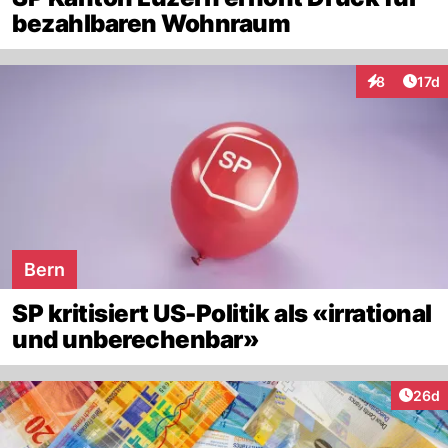
bezahlbaren Wohnraum
Artik
8
17d
Interaktione
Bern
SP kritisiert US-Politik als «irrational
und unberechenbar»
Artik
26d