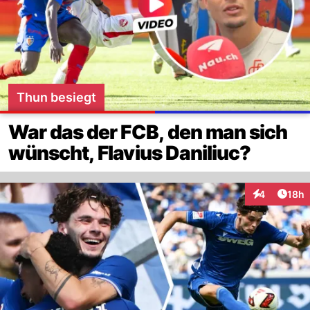
Thun besiegt
War das der FCB, den man sich
wünscht, Flavius Daniliuc?
Artik
4
18h
Interaktione