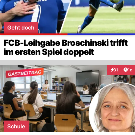
Geht doch
FCB-Leihgabe Broschinski trifft
im ersten Spiel doppelt
Art
31
1d
Interaktione
Schule