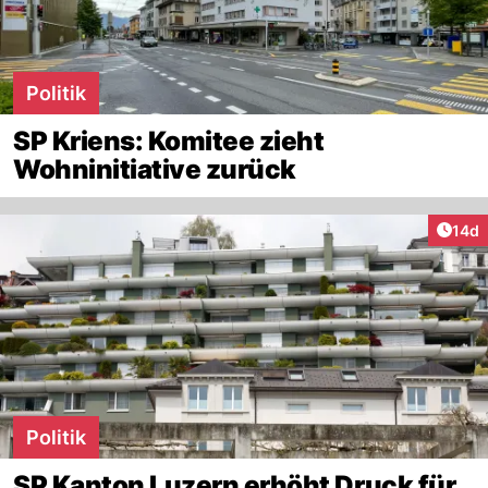
Politik
SP Kriens: Komitee zieht
Wohninitiative zurück
Artik
14d
Politik
SP Kanton Luzern erhöht Druck für