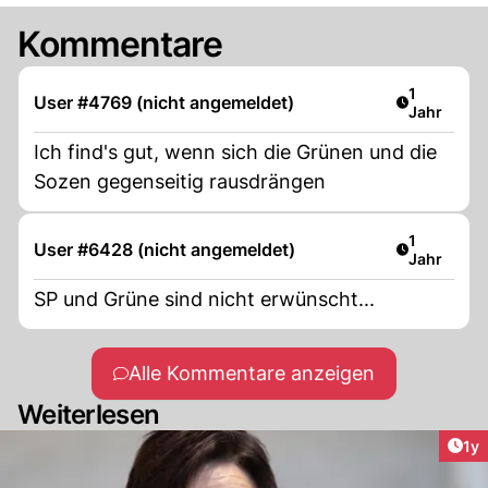
Kommentare
Artikel ver
1
User #4769 (nicht angemeldet)
Jahr
Ich find's gut, wenn sich die Grünen und die
Sozen gegenseitig rausdrängen
Artikel ver
1
User #6428 (nicht angemeldet)
Jahr
SP und Grüne sind nicht erwünscht...
Alle Kommentare anzeigen
Weiterlesen
Art
1y