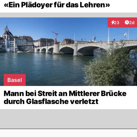
«Ein Plädoyer für das Lehren»
Arti
23
2d
Interaktionen
Basel
Mann bei Streit an Mittlerer Brücke
durch Glasflasche verletzt
Footer