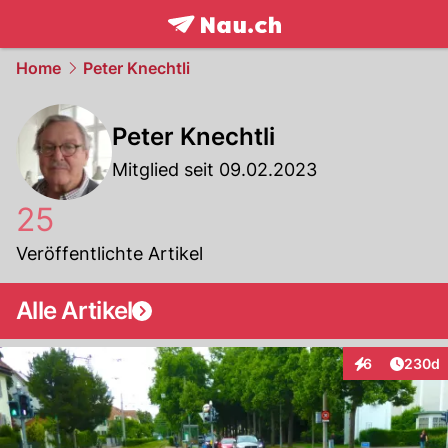
frontpage.
NAU.ch
Home
Peter Knechtli
Peter Knechtli
Mitglied seit 09.02.2023
25
Veröffentlichte Artikel
Alle Artikel
Artikel
6
230d
Interaktionen