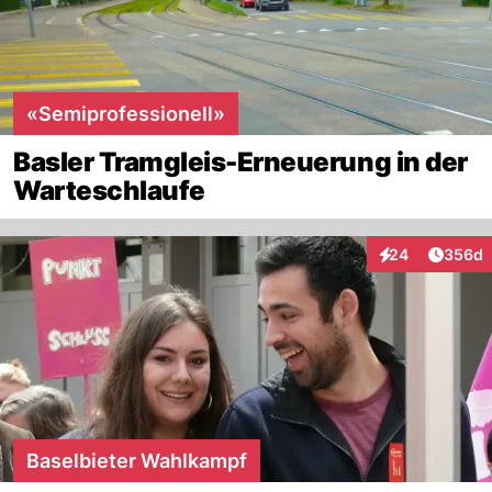
«Semiprofessionell»
Basler Tramgleis-Erneuerung in der
Warteschlaufe
Artikel
24
356d
Interaktionen
Baselbieter Wahlkampf