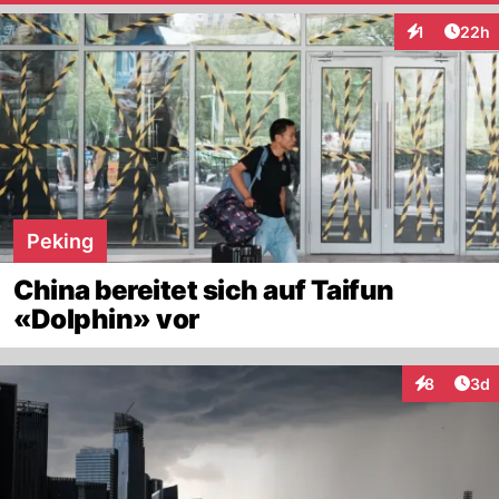
Artik
1
22h
Interaktione
Peking
China bereitet sich auf Taifun
«Dolphin» vor
Arti
8
3d
Interaktion