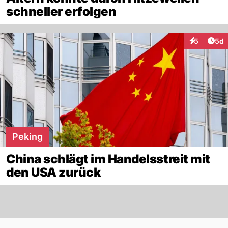
schneller erfolgen
Arti
5
5d
Interaktion
Peking
China schlägt im Handelsstreit mit
den USA zurück
Footer