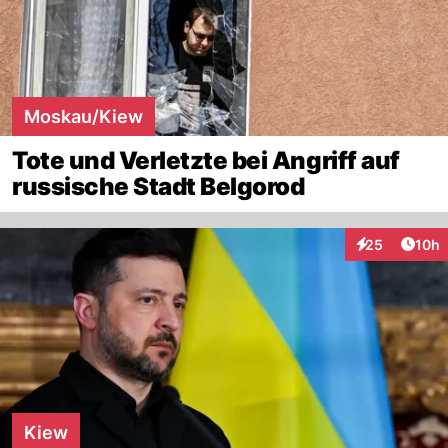
Moskau/Kiew
Tote und Verletzte bei Angriff auf
russische Stadt Belgorod
Artik
25
10h
Interaktionen
Kiew