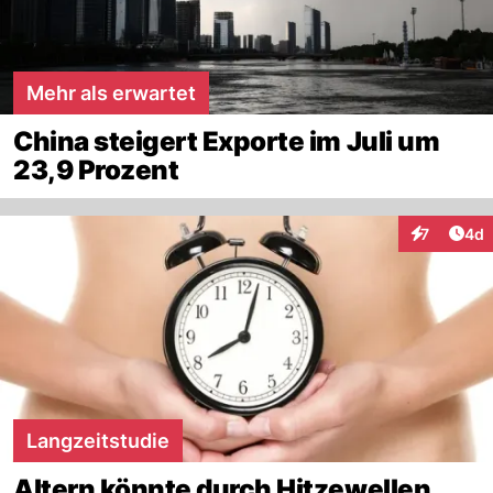
Mehr als erwartet
China steigert Exporte im Juli um
23,9 Prozent
Arti
7
4d
Interaktion
Langzeitstudie
Altern könnte durch Hitzewellen