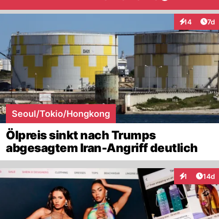
Art
14
7d
Interaktione
Seoul/Tokio/Hongkong
Ölpreis sinkt nach Trumps
abgesagtem Iran-Angriff deutlich
Artik
1
14d
Interaktione