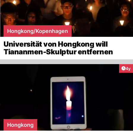
Hongkong/Kopenhagen
Universität von Hongkong will
Tiananmen-Skulptur entfernen
Arti
4y
Hongkong