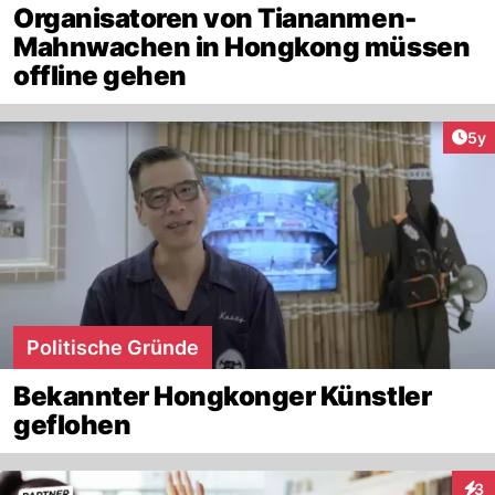
Organisatoren von Tiananmen-
Mahnwachen in Hongkong müssen
offline gehen
Arti
5y
Politische Gründe
Bekannter Hongkonger Künstler
geflohen
3