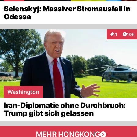
Selenskyj: Massiver Stromausfall in
Odessa
Artik
11
10h
Interaktionen
Washington
Iran-Diplomatie ohne Durchbruch:
Trump gibt sich gelassen
MEHR HONGKONG