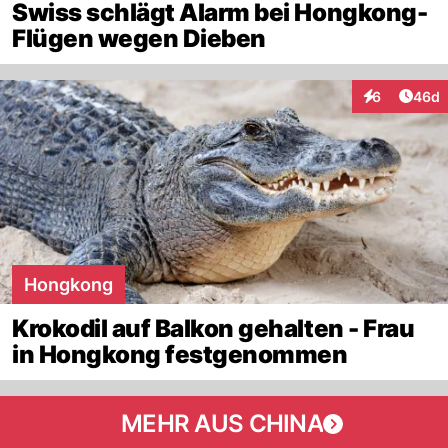
Swiss schlägt Alarm bei Hongkong-
Flügen wegen Dieben
Artik
6
46d
Interaktionen
Hongkong
Krokodil auf Balkon gehalten - Frau
in Hongkong festgenommen
MEHR AUS CHINA