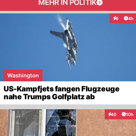
MEHR IN POLITIK
Arti
6
4h
Interaktion
Washington
US-Kampfjets fangen Flugzeuge
nahe Trumps Golfplatz ab
Artik
40
10h
Interaktionen