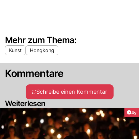
Mehr zum Thema:
Kunst
Hongkong
Kommentare
Schreibe einen Kommentar
Weiterlesen
Arti
4y