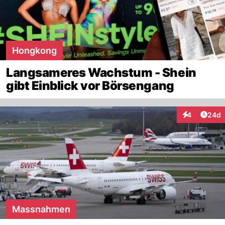
Hongkong
Langsameres Wachstum - Shein
gibt Einblick vor Börsengang
Artik
4
24d
Interaktionen
Massnahmen