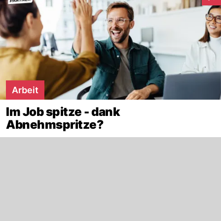
Inte
Arbeit
Im Job spitze - dank
Abnehmspritze?