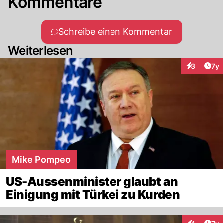
Kommentare
Schreibe einen Kommentar
Weiterlesen
Art
3
7y
Interaktion
Mike Pompeo
US-Aussenminister glaubt an
Einigung mit Türkei zu Kurden
Art