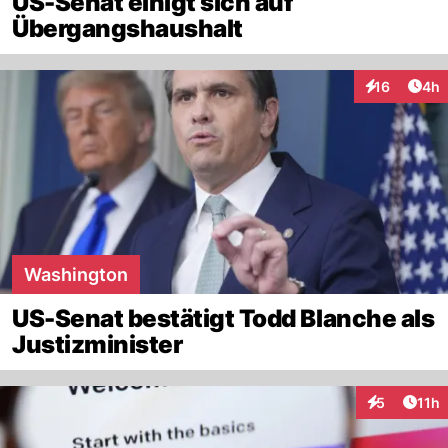
US-Senat einigt sich auf
Übergangshaushalt
Arti
16
4h
Interaktione
Washington
US-Senat bestätigt Todd Blanche als
Justizminister
Artik
5
11h
Interaktione