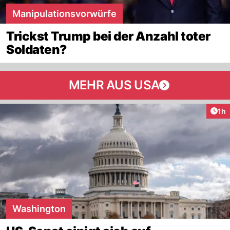
Manipulationsvorwürfe
Trickst Trump bei der Anzahl toter
Soldaten?
MEHR AUS USA
Art
1h
Washington