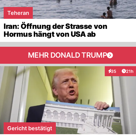
Teheran
Iran: Öffnung der Strasse von
Hormus hängt von USA ab
MEHR DONALD TRUMP
Artik
35
21h
Interaktionen
Gericht bestätigt