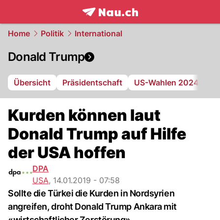
frontpage.
NAU.ch
Home
Politik
International
Donald Trump
Übersicht
Präsidentschaft
US-Wahlen 2024
Ge
Kurden können laut
Donald Trump auf Hilfe
der USA hoffen
DPA
USA
,
14.01.2019 - 07:58
Sollte die Türkei die Kurden in Nordsyrien
angreifen, droht Donald Trump Ankara mit
«wirtschaftlicher Zerstörung».