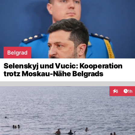
Belgrad
Selenskyj und Vucic: Kooperation
trotz Moskau-Nähe Belgrads
Art
6
1h
Interaktion