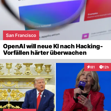
San Francisco
OpenAI will neue KI nach Hacking-
Vorfällen härter überwachen
Artik
181
12h
Interaktionen