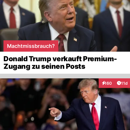
Machtmissbrauch?
Donald Trump verkauft Premium-
Zugang zu seinen Posts
Artik
160
11d
Interaktionen