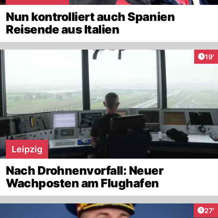
Nun kontrolliert auch Spanien
Reisende aus Italien
Arti
19'
Leipzig
Nach Drohnenvorfall: Neuer
Wachposten am Flughafen
Arti
27'