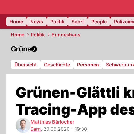
Home
News
Politik
Sport
People
Polizei
Home
Politik
Bundeshaus
Grüne
Übersicht
Geschichte
Personen
Schwerpunk
Grünen-Glättli k
Tracing-App de
Matthias Bärlocher
Bern
,
20.05.2020 - 19:30