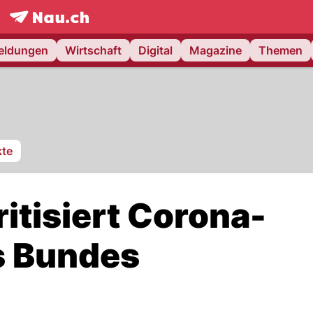
frontpage.
NAU.ch
meldungen
Wirtschaft
Digital
Magazine
Themen
te
ritisiert Corona-
s Bundes