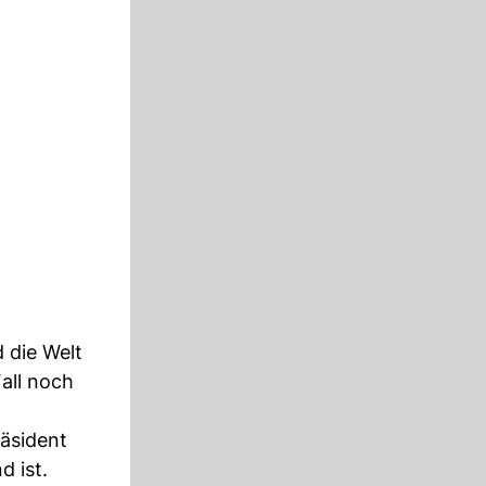
 die Welt
Fall noch
äsident
d ist.