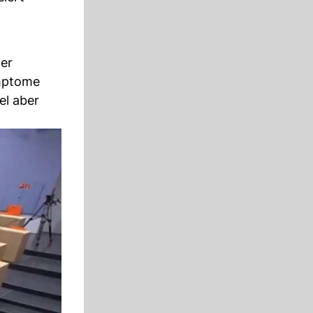
der
ymptome
el aber