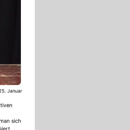
25. Januar
itiven
 man sich
siert