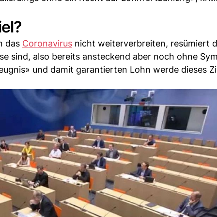
iel?
en das
Coronavirus
nicht weiterverbreiten, resümiert 
ase sind, also bereits ansteckend aber noch ohne S
eugnis» und damit garantierten Lohn werde dieses Zi