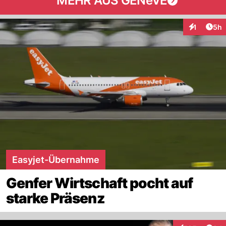
MEHR AUS GENèVE
Arti
1
5h
Interaktion
Easyjet-Übernahme
Genfer Wirtschaft pocht auf
starke Präsenz