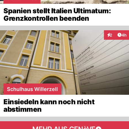
Spanien stellt Italien Ultimatum:
Grenzkontrollen beenden
Arti
2
4h
Interaktion
Schulhaus Willerzell
Einsiedeln kann noch nicht
abstimmen