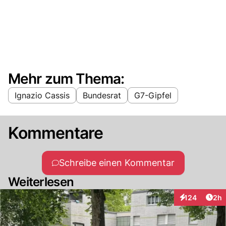
Mehr zum Thema:
Ignazio Cassis
Bundesrat
G7-Gipfel
Kommentare
Schreibe einen Kommentar
Weiterlesen
Arti
124
2h
Interaktionen