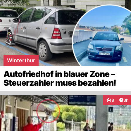
Winterthur
Autofriedhof in blauer Zone –
Steuerzahler muss bezahlen!
Arti
48
3h
Interaktionen