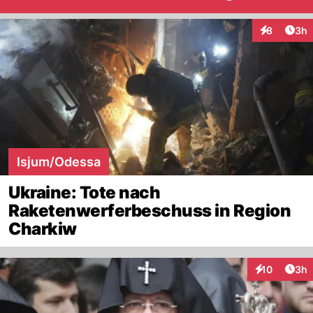
Arti
8
3h
Interaktion
Isjum/Odessa
Ukraine: Tote nach
Raketenwerferbeschuss in Region
Charkiw
Arti
10
3h
Interaktione