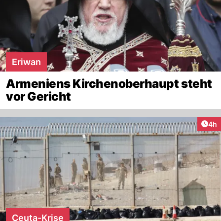
Eriwan
Armeniens Kirchenoberhaupt steht
vor Gericht
Arti
4h
Ceuta-Krise