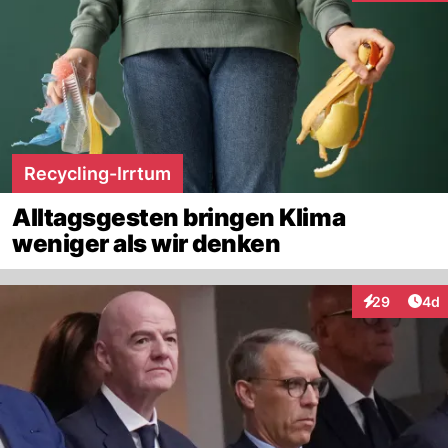
Recycling-Irrtum
Alltagsgesten bringen Klima
weniger als wir denken
Arti
29
4d
Interaktionen