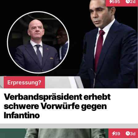
Arti
595
2d
Interaktionen
Erpressung?
Verbandspräsident erhebt
schwere Vorwürfe gegen
Infantino
Arti
39
3d
Interaktionen