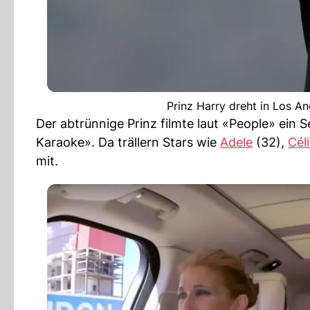
Prinz Harry dreht in Los A
Der abtrünnige Prinz filmte laut «People» ei
Karaoke». Da trällern Stars wie
Adele
(32),
Cél
mit.