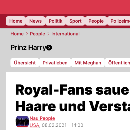
Home
News
Politik
Sport
People
Polizei
Home
People
International
Prinz Harry
Übersicht
Privatleben
Mit Meghan
Öffentlic
Royal-Fans sauer
Haare und Verst
Nau People
USA
,
08.02.2021 - 14:00