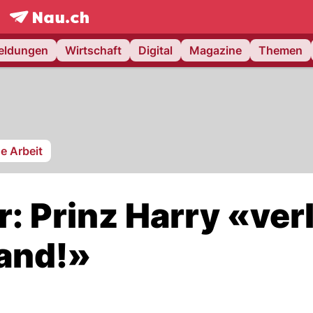
frontpage.
NAU.ch
meldungen
Wirtschaft
Digital
Magazine
Themen
he Arbeit
: Prinz Harry «verl
and!»