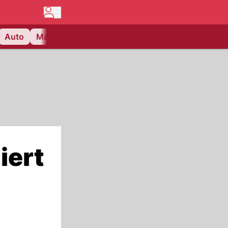
Auto
Matchcenter
Videos
Nau Plus
Lifestyle
iert