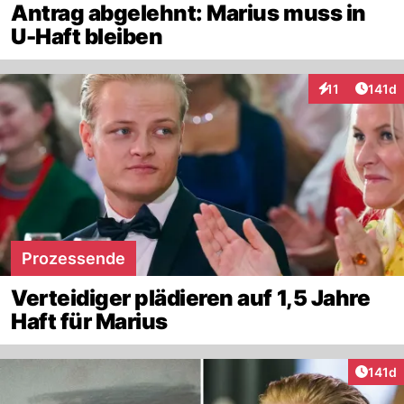
Antrag abgelehnt: Marius muss in
U-Haft bleiben
Artike
11
141d
Interaktionen
Prozessende
Verteidiger plädieren auf 1,5 Jahre
Haft für Marius
Artike
141d