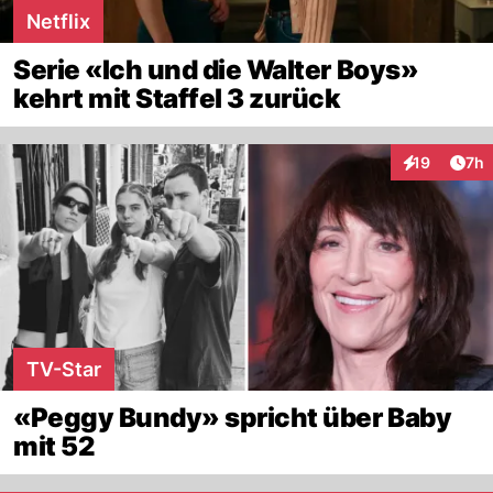
Netflix
Serie «Ich und die Walter Boys»
kehrt mit Staffel 3 zurück
Arti
19
7h
Interaktione
TV-Star
«Peggy Bundy» spricht über Baby
mit 52