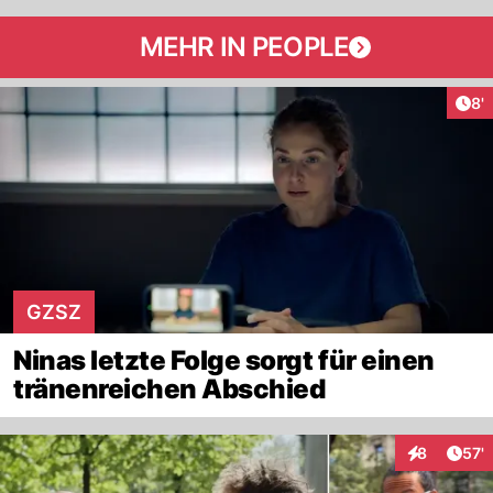
MEHR IN PEOPLE
Art
8'
GZSZ
Ninas letzte Folge sorgt für einen
tränenreichen Abschied
Arti
8
57'
Interaktione