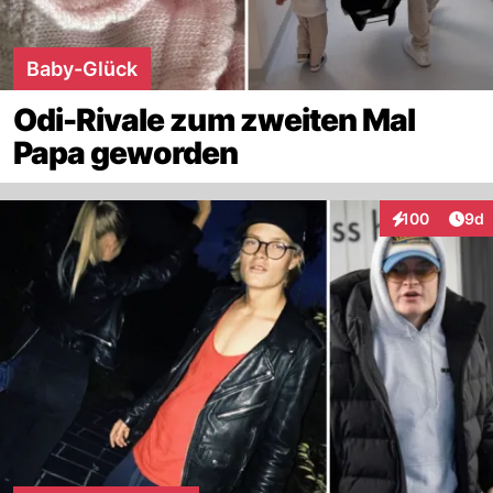
Baby-Glück
Odi-Rivale zum zweiten Mal
Papa geworden
Arti
100
9d
Interaktionen