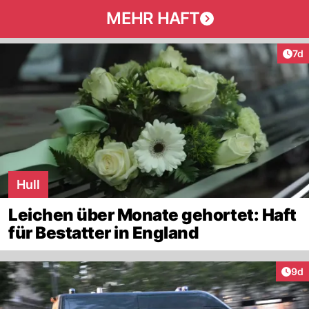
MEHR HAFT
Art
7d
Hull
Leichen über Monate gehortet: Haft
für Bestatter in England
Arti
9d