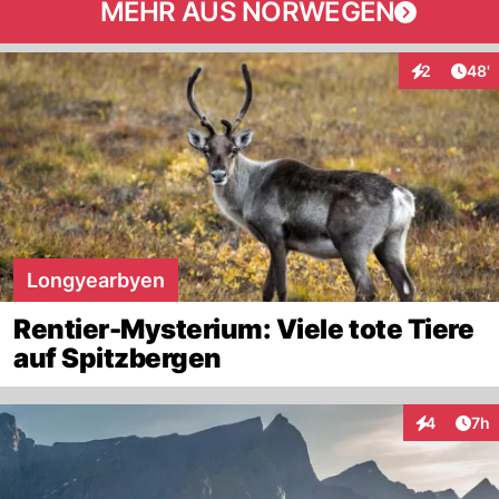
MEHR AUS NORWEGEN
Arti
2
48'
Interaktione
Longyearbyen
Rentier-Mysterium: Viele tote Tiere
auf Spitzbergen
Arti
4
7h
Interaktion