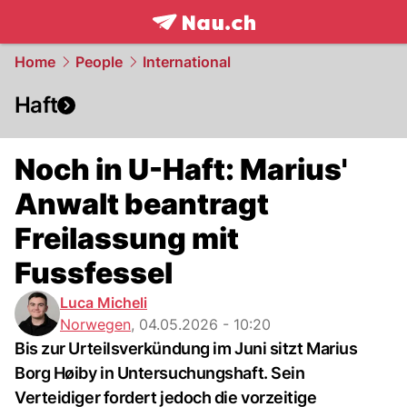
frontpage.
NAU.ch
Home
People
International
Haft
Noch in U-Haft: Marius'
Anwalt beantragt
Freilassung mit
Fussfessel
Luca Micheli
Norwegen
,
04.05.2026 - 10:20
Bis zur Urteilsverkündung im Juni sitzt Marius
Borg Høiby in Untersuchungshaft. Sein
Verteidiger fordert jedoch die vorzeitige