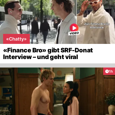
«Chatty»
«Finance Bro» gibt SRF-Donat
Interview – und geht viral
Art
1h