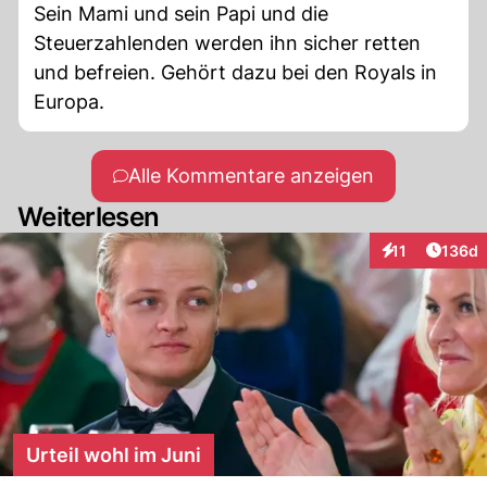
Sein Mami und sein Papi und die
Steuerzahlenden werden ihn sicher retten
und befreien. Gehört dazu bei den Royals in
Europa.
Alle Kommentare anzeigen
Weiterlesen
Artike
11
136d
Interaktionen
Urteil wohl im Juni