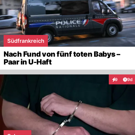
Südfrankreich
Nach Fund von fünf toten Babys –
Paar in U-Haft
Arti
9
9d
Interaktion