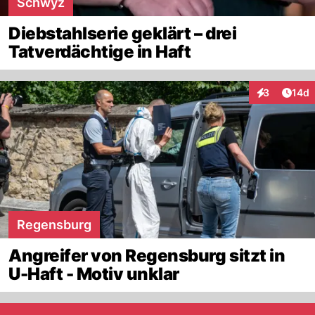
Schwyz
Diebstahlserie geklärt – drei
Tatverdächtige in Haft
Artik
3
14d
Interaktione
Regensburg
Angreifer von Regensburg sitzt in
U-Haft - Motiv unklar