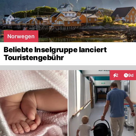
Norwegen
Beliebte Inselgruppe lanciert
Touristengebühr
Arti
2
9d
Interaktion