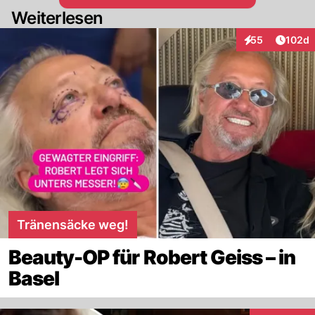
Weiterlesen
Artike
55
102d
Interaktionen
Tränensäcke weg!
Beauty-OP für Robert Geiss – in
Basel