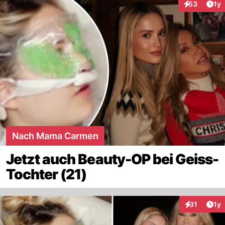
Art
53
1y
Interaktione
Nach Mama Carmen
Jetzt auch Beauty-OP bei Geiss-
Tochter (21)
Art
31
1y
Interaktione