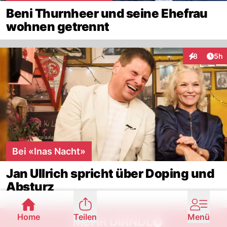
Beni Thurnheer und seine Ehefrau
wohnen getrennt
Arti
8
5h
Interaktion
Bei «Inas Nacht»
Jan Ullrich spricht über Doping und
Absturz
Home
Teilen
Menü
MEHR DIRNDL