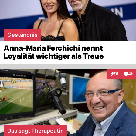
Geständnis
Anna-Maria Ferchichi nennt
Loyalität wichtiger als Treue
Arti
76
4h
Interaktionen
Das sagt Therapeutin