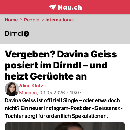
frontpage.
NAU.ch
Home
People
International
Dirndl
Vergeben? Davina Geiss
posiert im Dirndl – und
heizt Gerüchte an
Aline Klötzli
Monaco
,
03.05.2026 - 19:07
Davina Geiss ist offiziell Single – oder etwa doch
nicht? Ein neuer Instagram-Post der «Geissens»-
Tochter sorgt für ordentlich Spekulationen.