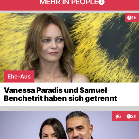
MEHR IN PEOPLE
Art
1h
Ehe-Aus
Vanessa Paradis und Samuel
Benchetrit haben sich getrennt
Arti
5
2h
Interaktion