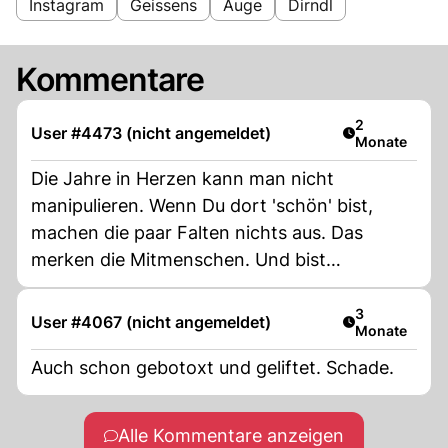
Instagram
Geissens
Auge
Dirndl
Kommentare
Artikel veröff
2
User #4473 (nicht angemeldet)
Monate
Die Jahre in Herzen kann man nicht
manipulieren. Wenn Du dort 'schön' bist,
machen die paar Falten nichts aus. Das
merken die Mitmenschen. Und bist
glücklicher und nimmst dich so an, wie Du
bist.
Artikel veröff
3
User #4067 (nicht angemeldet)
Monate
Auch schon gebotoxt und geliftet. Schade.
Alle Kommentare anzeigen