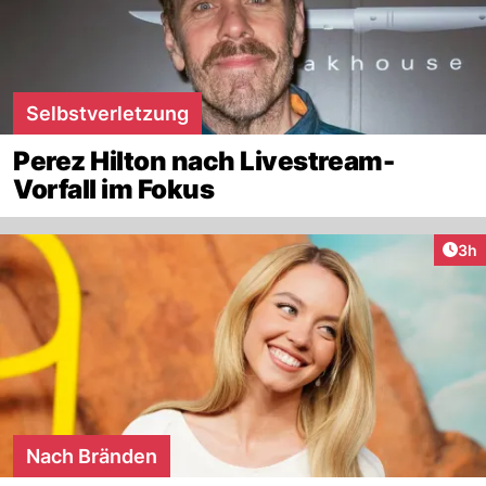
Selbstverletzung
Perez Hilton nach Livestream-
Vorfall im Fokus
Arti
3h
Nach Bränden