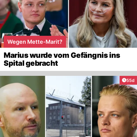
Wegen Mette-Marit?
Marius wurde vom Gefängnis ins
Spital gebracht
Artik
55d