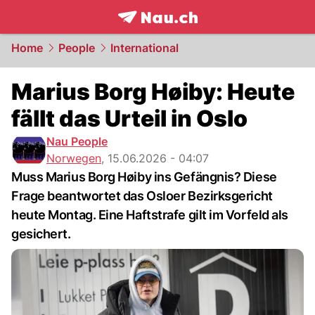
frontpage.
NAU.ch
Home
People
International
Marius Borg Høiby: Heute
fällt das Urteil in Oslo
Nau People
Norwegen
,
15.06.2026 - 04:07
Muss Marius Borg Høiby ins Gefängnis? Diese
Frage beantwortet das Osloer Bezirksgericht
heute Montag. Eine Haftstrafe gilt im Vorfeld als
gesichert.