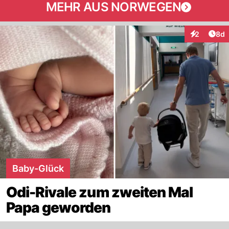
MEHR AUS NORWEGEN
Arti
2
8d
Interaktion
Baby-Glück
Odi-Rivale zum zweiten Mal
Papa geworden