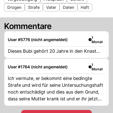
Drogen
Strafe
Vater
Daten
Haft
Kommentare
Artikel veröf
1
User #5776 (nicht angemeldet)
Monat
Dieses Bubi gehört 20 Jahre in den Knast...
Artikel veröf
1
User #1764 (nicht angemeldet)
Monat
Ich vermute, er bekommt eine bedingte
Strafe und wird für seine Untersuchungshaft
noch entschädigt und dies aus dem Grund,
dass seine Mutter krank ist und er ihr jetzt
emotional beistehen muss und sie
unterstützen muss und er ja eigentlich zu den