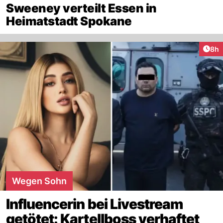
Sweeney verteilt Essen in
Heimatstadt Spokane
Arti
8h
Wegen Sohn
Influencerin bei Livestream
getötet: Kartellboss verhaftet