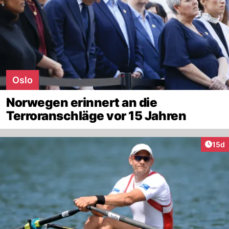
Oslo
Norwegen erinnert an die
Terroranschläge vor 15 Jahren
Artik
15d