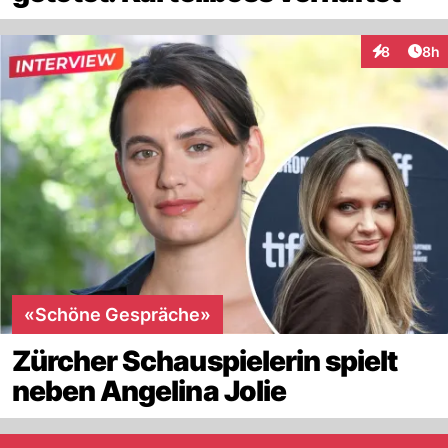
Arti
8
8h
Interaktion
«Schöne Gespräche»
Zürcher Schauspielerin spielt
neben Angelina Jolie