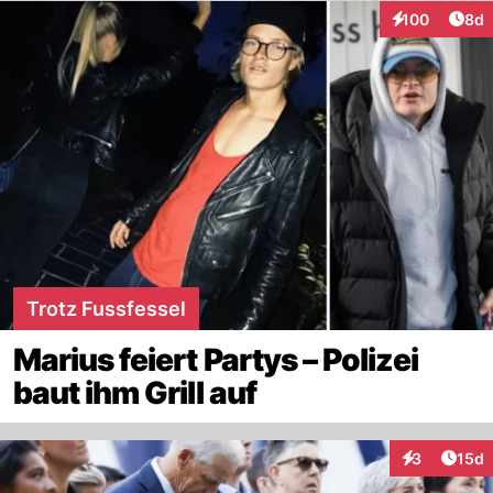
Arti
100
8d
Interaktionen
Trotz Fussfessel
Marius feiert Partys – Polizei
baut ihm Grill auf
Artik
3
15d
Interaktione