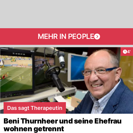
MEHR IN PEOPLE
Art
4'
Das sagt Therapeutin
Beni Thurnheer und seine Ehefrau
wohnen getrennt