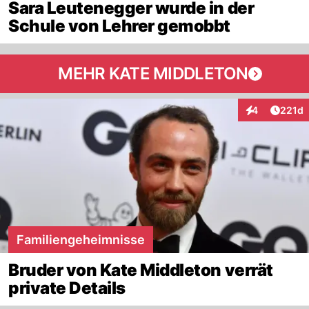
Sara Leutenegger wurde in der
Schule von Lehrer gemobbt
MEHR KATE MIDDLETON
Artike
4
221d
Interaktionen
Familiengeheimnisse
Bruder von Kate Middleton verrät
private Details