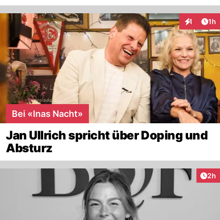
Art
1
1h
Interaktion
Bei «Inas Nacht»
Jan Ullrich spricht über Doping und
Absturz
Arti
2h