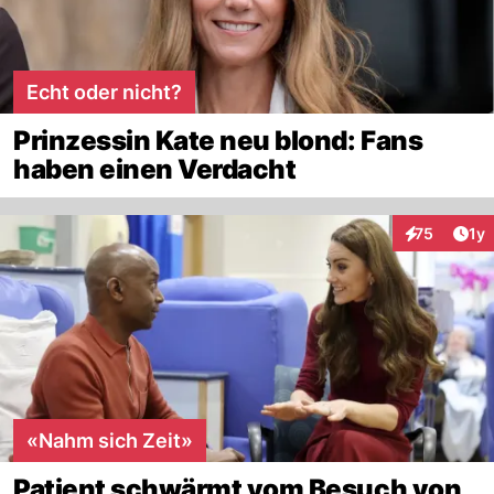
Echt oder nicht?
Prinzessin Kate neu blond: Fans
haben einen Verdacht
Art
75
1y
Interaktione
«Nahm sich Zeit»
Patient schwärmt vom Besuch von