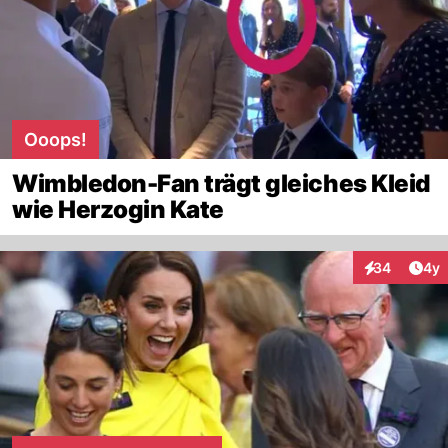
Ooops!
Wimbledon-Fan trägt gleiches Kleid
wie Herzogin Kate
Arti
34
4y
Interaktionen