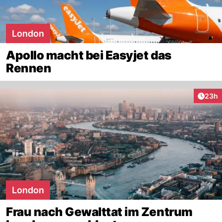
London
Apollo macht bei Easyjet das
Rennen
Artik
23h
London
Frau nach Gewalttat im Zentrum