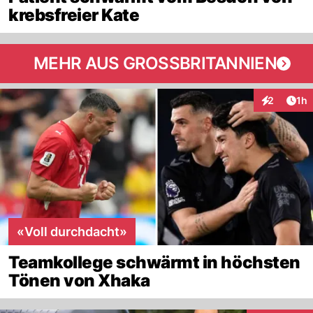
krebsfreier Kate
MEHR AUS GROSSBRITANNIEN
Art
2
1h
Interaktion
«Voll durchdacht»
Teamkollege schwärmt in höchsten
Tönen von Xhaka