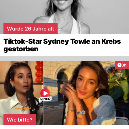
Wurde 26 Jahre alt
Tiktok-Star Sydney Towle an Krebs
gestorben
Arti
3h
Wie bitte?