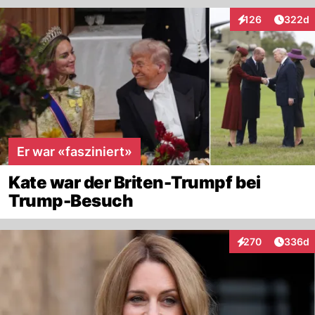
Artikel
126
322d
Interaktionen
Er war «fasziniert»
Kate war der Briten-Trumpf bei
Trump-Besuch
Artikel
270
336d
Interaktionen