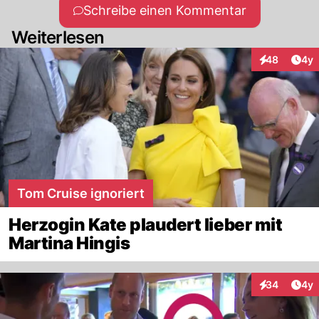
Schreibe einen Kommentar
Weiterlesen
Arti
48
4y
Interaktionen
Tom Cruise ignoriert
Herzogin Kate plaudert lieber mit
Martina Hingis
Arti
34
4y
Interaktionen