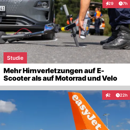
Arti
29
7h
Interaktionen
Studie
Mehr Hirnverletzungen auf E-
Scooter als auf Motorrad und Velo
Artik
2
22h
Interaktionen