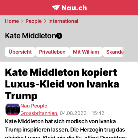
frontpage.
NAU.ch
Home
People
International
Kate Middleton
Übersicht
Privatleben
Mit William
Skandale
Kate Middleton kopiert
Luxus-Kleid von Ivanka
Trump
Nau People
Grossbritannien
,
04.08.2022 - 15:42
Kate Middleton hat sich modisch von Ivanka
Trump inspirieren lassen. Die Herzogin trug das
gleiche Luxus-Kleid wie die Ex-«First Daughter»