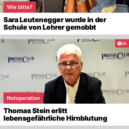
Wie bitte?
Sara Leutenegger wurde in der
Schule von Lehrer gemobbt
Arti
2h
Notoperation
Thomas Stein erlitt
lebensgefährliche Hirnblutung