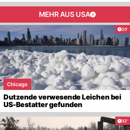
MEHR AUS USA
Arti
20'
Chicago
Dutzende verwesende Leichen bei
US-Bestatter gefunden
Arti
32'