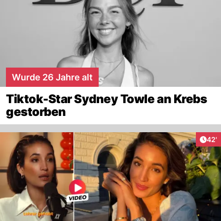
Wurde 26 Jahre alt
Tiktok-Star Sydney Towle an Krebs
gestorben
Arti
42'