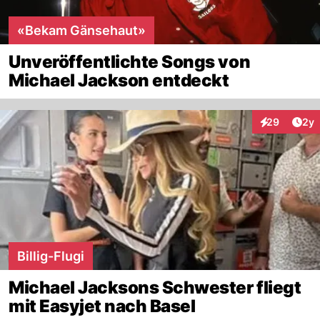
«Bekam Gänsehaut»
Unveröffentlichte Songs von
Michael Jackson entdeckt
Arti
29
2y
Interaktionen
Billig-Flugi
Michael Jacksons Schwester fliegt
mit Easyjet nach Basel