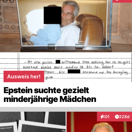
Ausweis her!
Epstein suchte gezielt
minderjährige Mädchen
Artikel
101
228d
Interaktionen