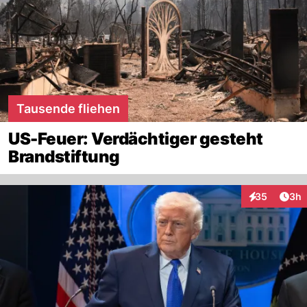
Tausende fliehen
US-Feuer: Verdächtiger gesteht
Brandstiftung
Arti
35
3h
Interaktionen