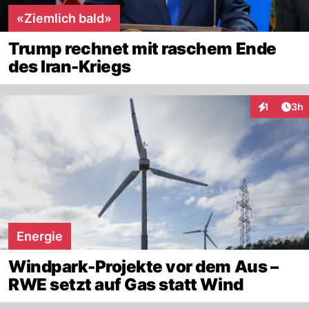
«Ziemlich bald»
Trump rechnet mit raschem Ende
des Iran-Kriegs
Arti
1
3h
Interaktion
Energie
Windpark-Projekte vor dem Aus –
RWE setzt auf Gas statt Wind