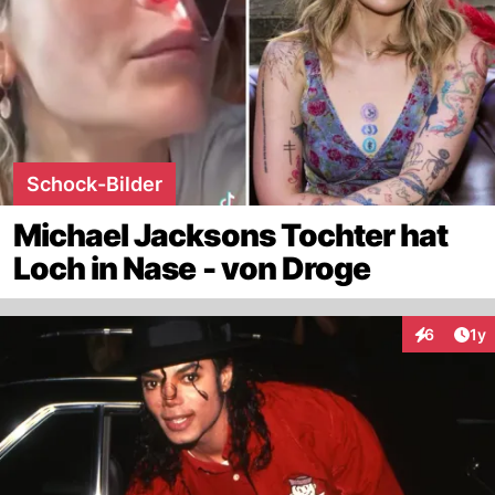
Schock-Bilder
Michael Jacksons Tochter hat
Loch in Nase - von Droge
Art
6
1y
Interaktion