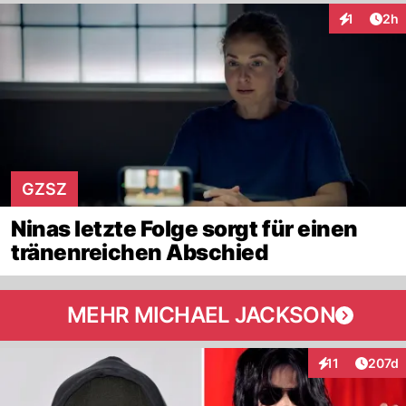
Arti
1
2h
Interaktion
GZSZ
Ninas letzte Folge sorgt für einen
tränenreichen Abschied
MEHR MICHAEL JACKSON
Artike
11
207d
Interaktionen