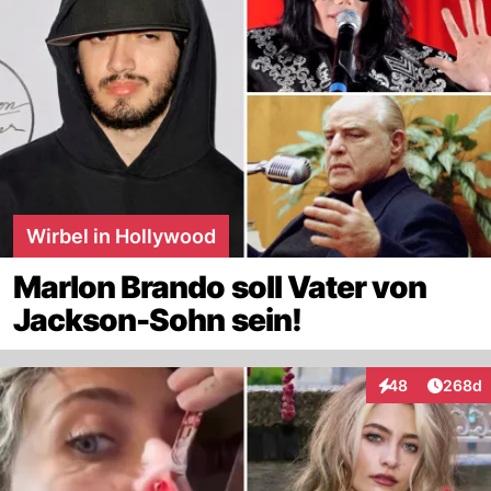
Wirbel in Hollywood
Marlon Brando soll Vater von
Jackson-Sohn sein!
Artikel
48
268d
Interaktionen