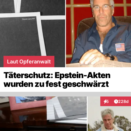
Laut Opferanwalt
Täterschutz: Epstein-Akten
wurden zu fest geschwärzt
Artikel
5
228d
Interaktionen