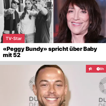
TV-Star
«Peggy Bundy» spricht über Baby
mit 52
Arti
1
8h
Interaktion