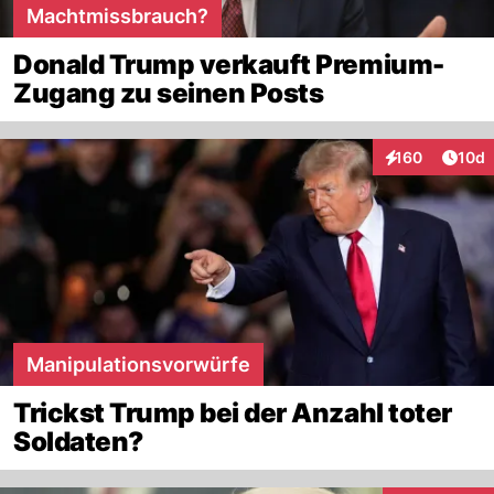
Machtmissbrauch?
Donald Trump verkauft Premium-
Zugang zu seinen Posts
Artik
160
10d
Interaktionen
Manipulationsvorwürfe
Trickst Trump bei der Anzahl toter
Soldaten?