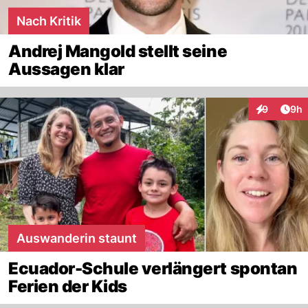
Nach Kritik
Andrej Mangold stellt seine
Aussagen klar
Arti
9
9h
Interaktion
Auswanderin staunt
Ecuador-Schule verlängert spontan
Ferien der Kids