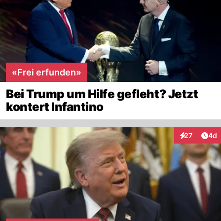
«Frei erfunden»
Bei Trump um Hilfe gefleht? Jetzt
kontert Infantino
Arti
27
4d
Interaktionen