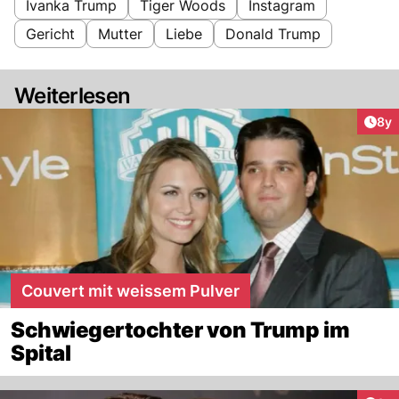
Ivanka Trump
Tiger Woods
Instagram
Gericht
Mutter
Liebe
Donald Trump
Weiterlesen
Arti
8y
Couvert mit weissem Pulver
Schwiegertochter von Trump im
Spital