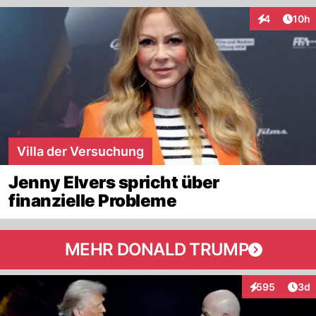
Artik
4
10h
Interaktione
Villa der Versuchung
Jenny Elvers spricht über
finanzielle Probleme
MEHR DONALD TRUMP
Arti
595
3d
Interaktionen