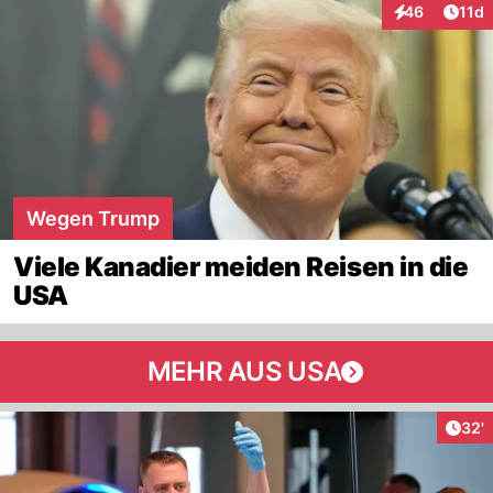
Artik
46
11d
Interaktionen
Wegen Trump
Viele Kanadier meiden Reisen in die
USA
MEHR AUS USA
Arti
32'