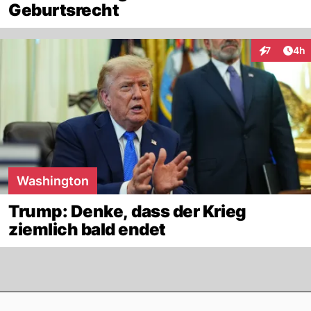
Geburtsrecht
Arti
7
4h
Interaktion
Washington
Trump: Denke, dass der Krieg
ziemlich bald endet
Footer