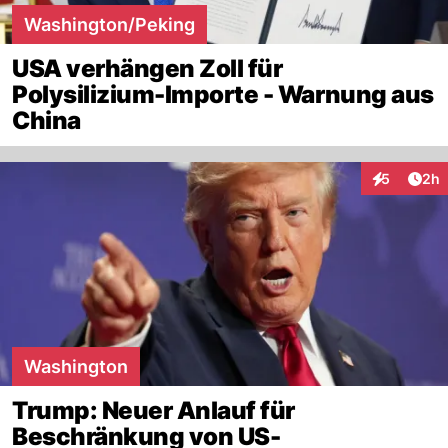
Washington/Peking
USA verhängen Zoll für
Polysilizium-Importe - Warnung aus
China
Arti
5
2h
Interaktion
Washington
Trump: Neuer Anlauf für
Beschränkung von US-