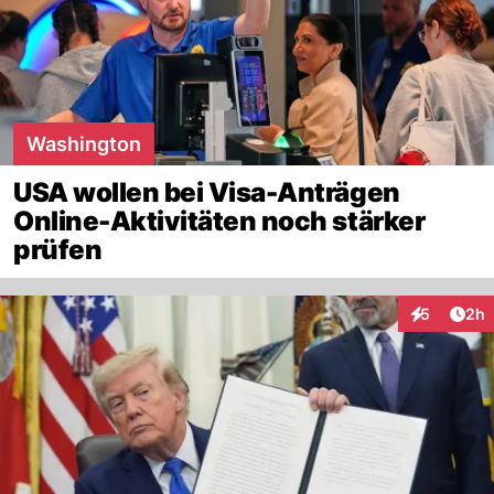
Washington
USA wollen bei Visa-Anträgen
Online-Aktivitäten noch stärker
prüfen
Arti
5
2h
Interaktion