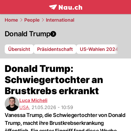
frontpage.
NAU.ch
Home
People
International
Donald Trump
Übersicht
Präsidentschaft
US-Wahlen 2024
Ge
Donald Trump:
Schwiegertochter an
Brustkrebs erkrankt
Luca Micheli
USA
,
21.05.2026 - 10:59
Vanessa Trump, die Schwiegertochter von Donald
Trump, macht ihre Brustkrebserkrankung
öffentlich. Ein erster Eingriff fand diese Woche