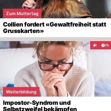
Zum Muttertag
Collien fordert «Gewaltfreiheit statt
Grusskarten»
Arti
1
7h
Interaktion
Weiterbildung
Impostor-Syndrom und
Selbstzweifel bekämpfen