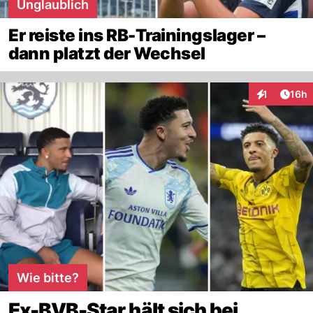
Unglaublich
Er reiste ins RB-Trainingslager –
dann platzt der Wechsel
Artik
1
16h
Interaktione
Wie bitte?
Ex-BVB-Star hält sich bei