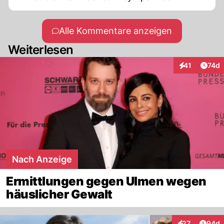
Alle Kommentare anzeigen
Weiterlesen
Artik
41
74d
Interaktionen
Nach Anzeige
Ermittlungen gegen Ulmen wegen
häuslicher Gewalt
Artik
27
94d