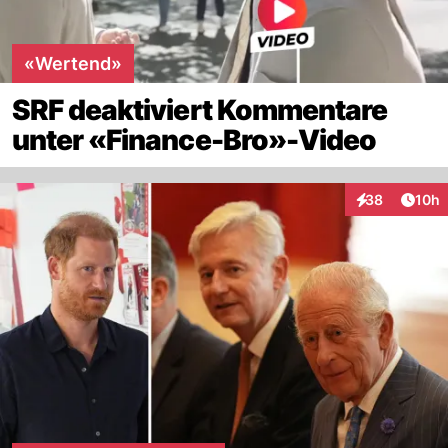
«Wertend»
SRF deaktiviert Kommentare
unter «Finance-Bro»-Video
Artik
38
10h
Interaktionen