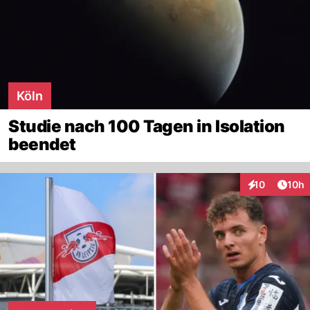
Köln
Studie nach 100 Tagen in Isolation
beendet
Artik
10
10h
Interaktionen