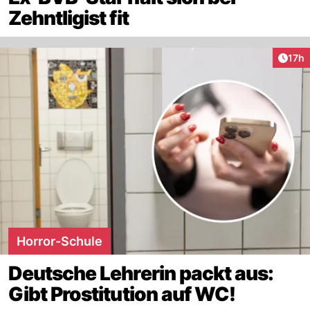
Zehntligist fit
Artik
17h
Horror-Schule
Deutsche Lehrerin packt aus:
Gibt Prostitution auf WC!