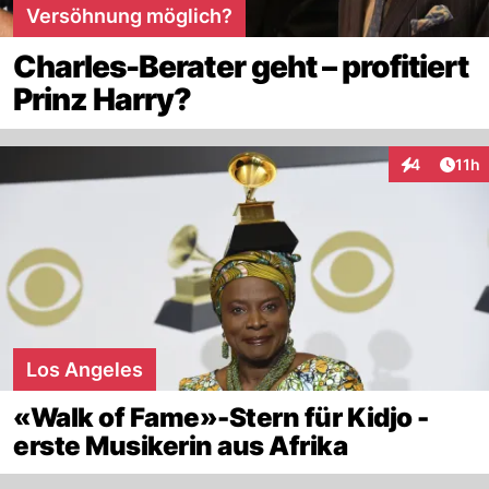
Versöhnung möglich?
Charles-Berater geht – profitiert
Prinz Harry?
Artik
4
11h
Interaktione
Los Angeles
«Walk of Fame»-Stern für Kidjo -
erste Musikerin aus Afrika