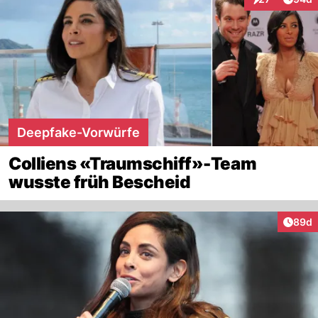
Interaktionen
Deepfake-Vorwürfe
Colliens «Traumschiff»-Team
wusste früh Bescheid
Artik
89d