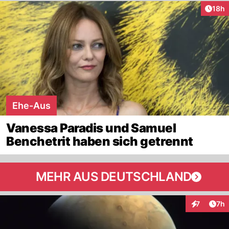
Artik
18h
Ehe-Aus
Vanessa Paradis und Samuel
Benchetrit haben sich getrennt
MEHR AUS DEUTSCHLAND
Arti
7
7h
Interaktion