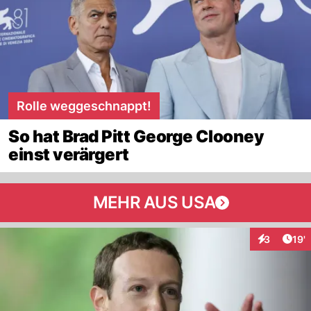
Rolle weggeschnappt!
So hat Brad Pitt George Clooney
einst verärgert
MEHR AUS USA
Arti
3
19'
Interaktion