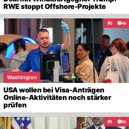
RWE stoppt Offshore-Projekte
Arti
3
4h
Interaktion
Washington
USA wollen bei Visa-Anträgen
Online-Aktivitäten noch stärker
prüfen
Arti
5
6h
Interaktion