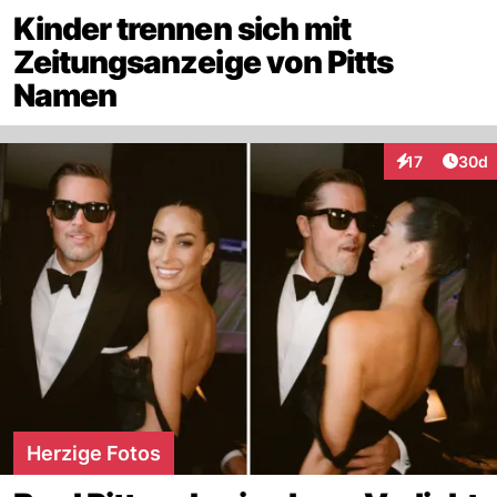
Kinder trennen sich mit
Zeitungsanzeige von Pitts
Namen
Artik
17
30d
Interaktionen
Herzige Fotos