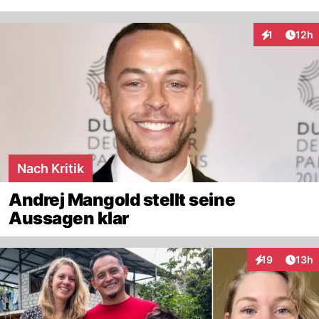
Artik
1
12h
Interaktione
Nach Kritik
Andrej Mangold stellt seine
Aussagen klar
Artik
19
13h
Interaktionen