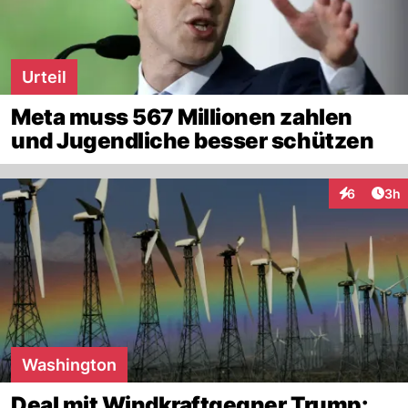
Urteil
Meta muss 567 Millionen zahlen
und Jugendliche besser schützen
Arti
6
3h
Interaktion
Washington
Deal mit Windkraftgegner Trump: