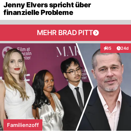
Jenny Elvers spricht über
finanzielle Probleme
MEHR BRAD PITT
Artik
85
24d
Interaktionen
Familienzoff