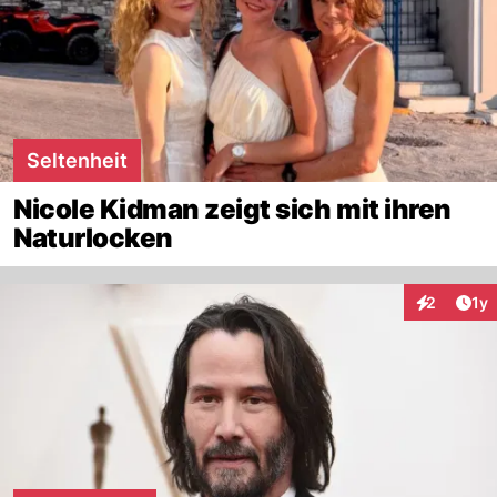
Seltenheit
Nicole Kidman zeigt sich mit ihren
Naturlocken
Art
2
1y
Interaktion