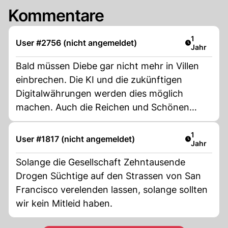
Kommentare
Artikel ver
1
User #2756 (nicht angemeldet)
Jahr
Bald müssen Diebe gar nicht mehr in Villen
einbrechen. Die KI und die zukünftigen
Digitalwährungen werden dies möglich
machen. Auch die Reichen und Schönen
werden ihre Vermögen verlieren. Hehehe.
LOL.
Artikel ver
1
User #1817 (nicht angemeldet)
Jahr
Solange die Gesellschaft Zehntausende
Drogen Süchtige auf den Strassen von San
Francisco verelenden lassen, solange sollten
wir kein Mitleid haben.