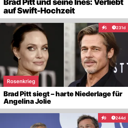
Brad Pitt und seine Ines: Verliebt
auf Swift-Hochzeit
Artike
5
231d
Interaktionen
Rosenkrieg
Brad Pitt siegt – harte Niederlage für
Angelina Jolie
Artikel
9
244d
Interaktionen