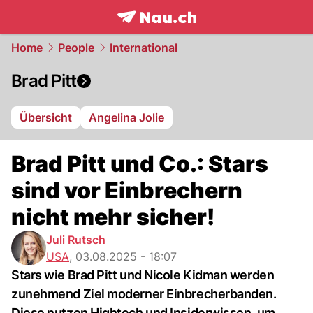
frontpage.
NAU.ch
Home
People
International
Brad Pitt
Übersicht
Angelina Jolie
Brad Pitt und Co.: Stars
sind vor Einbrechern
nicht mehr sicher!
Juli Rutsch
USA
,
03.08.2025 - 18:07
Stars wie Brad Pitt und Nicole Kidman werden
zunehmend Ziel moderner Einbrecherbanden.
Diese nutzen Hightech und Insiderwissen, um