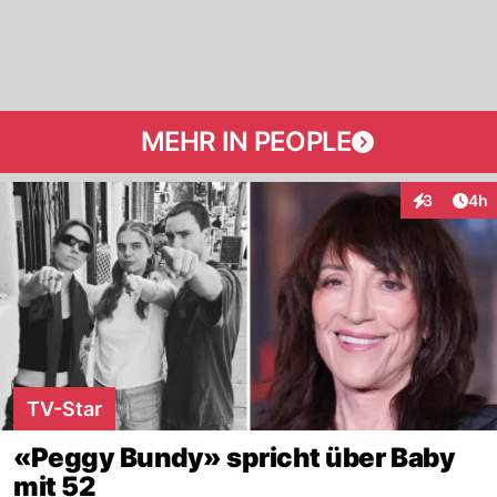
MEHR IN PEOPLE
Arti
3
4h
Interaktion
TV-Star
«Peggy Bundy» spricht über Baby
mit 52