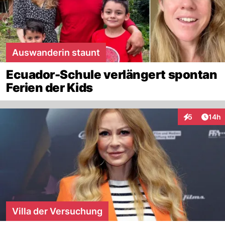
Auswanderin staunt
Ecuador-Schule verlängert spontan
Ferien der Kids
Artik
5
14h
Interaktione
Villa der Versuchung