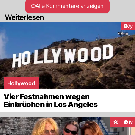
Alle Kommentare anzeigen
Weiterlesen
Art
7y
Hollywood
Vier Festnahmen wegen
Einbrüchen in Los Angeles
Art
8
1y
Interaktion