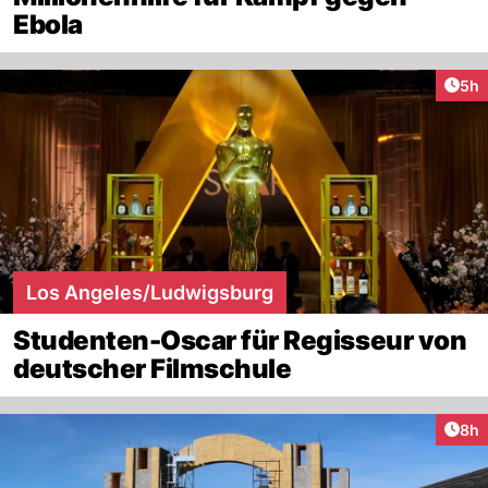
Ebola
Arti
5h
Los Angeles/Ludwigsburg
Studenten-Oscar für Regisseur von
deutscher Filmschule
Arti
8h