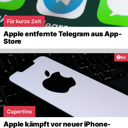
Für kurze Zeit
Apple entfernte Telegram aus App-
Store
Arti
6d
Cupertino
Apple kämpft vor neuer iPhone-