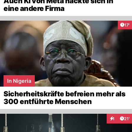
Auch KI von Meta hackte sich in
eine andere Firma
Arti
17'
In Nigeria
Sicherheitskräfte befreien mehr als
300 entführte Menschen
Arti
1
21'
Interaktion