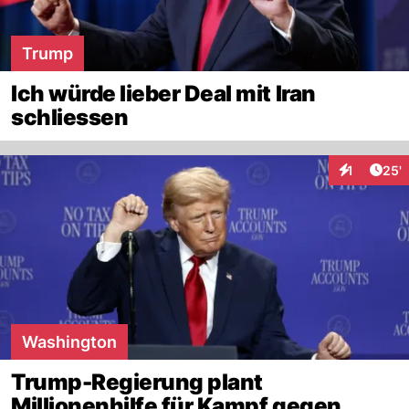
Trump
Ich würde lieber Deal mit Iran
schliessen
Arti
1
25'
Interaktion
Washington
Trump-Regierung plant
Millionenhilfe für Kampf gegen