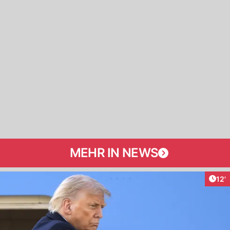
MEHR IN NEWS
Arti
12'