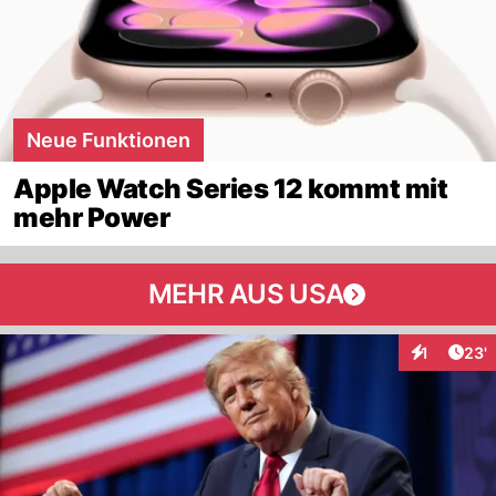
Neue Funktionen
Apple Watch Series 12 kommt mit
mehr Power
MEHR AUS USA
Arti
1
23'
Interaktion