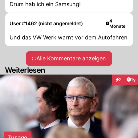
Drum hab ich ein Samsung!
Artikel veröff
4
User #1462 (nicht angemeldet)
Monate
Und das VW Werk warnt vor dem Autofahren
Alle Kommentare anzeigen
Weiterlesen
Art
2
1y
Interaktion
Zusage