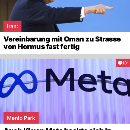
Iran:
Vereinbarung mit Oman zu Strasse
von Hormus fast fertig
Arti
13'
Menlo Park