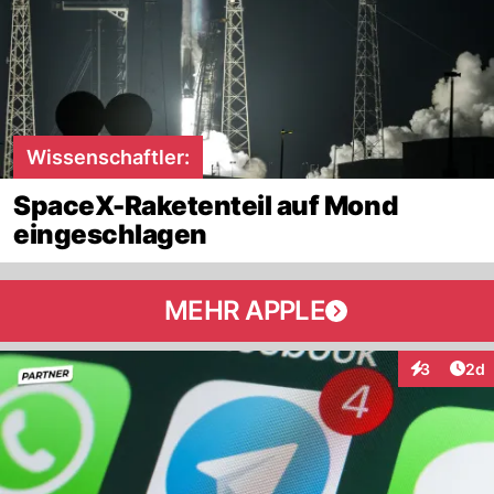
Wissenschaftler:
SpaceX-Raketenteil auf Mond
eingeschlagen
MEHR APPLE
Arti
3
2d
Interaktion