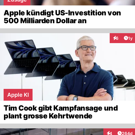
Apple kündigt US-Investition von
500 Milliarden Dollar an
Art
6
1y
Interaktion
Apple KI
Tim Cook gibt Kampfansage und
plant grosse Kehrtwende
Artikel
4
264d