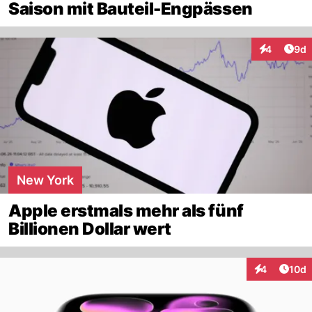
Saison mit Bauteil-Engpässen
Arti
4
9d
Interaktion
New York
Apple erstmals mehr als fünf
Billionen Dollar wert
Artik
4
10d
Interaktione