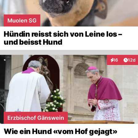
Muolen SG
Hündin reisst sich von Leine los –
und beisst Hund
Artik
16
12d
Interaktionen
Erzbischof Gänswein
Wie ein Hund «vom Hof gejagt»