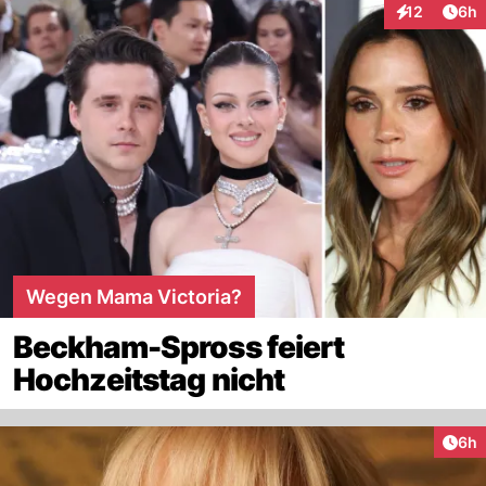
Arti
12
6h
Interaktione
Wegen Mama Victoria?
Beckham-Spross feiert
Hochzeitstag nicht
Arti
6h