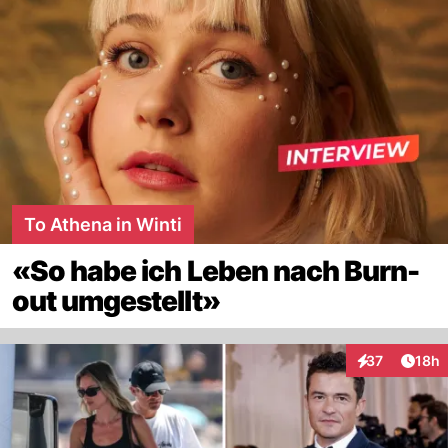
To Athena in Winti
«So habe ich Leben nach Burn-
out umgestellt»
Artik
37
18h
Interaktionen