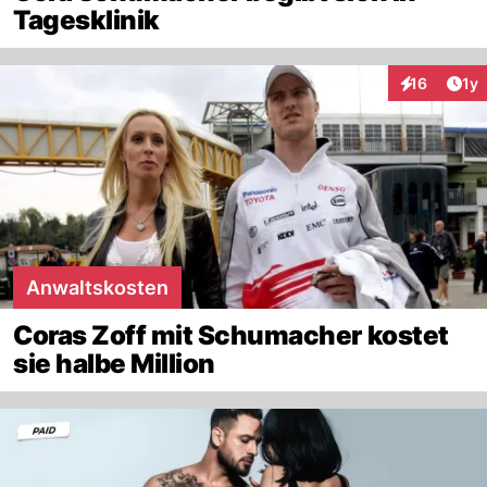
Tagesklinik
Art
16
1y
Interaktione
Anwaltskosten
Coras Zoff mit Schumacher kostet
sie halbe Million