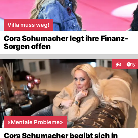
Villa muss weg!
Cora Schumacher legt ihre Finanz-
Sorgen offen
Art
3
1y
Interaktion
«Mentale Probleme»
Cora Schumacher begibt sich in