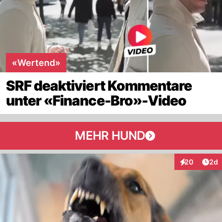
«Wertend»
SRF deaktiviert Kommentare
unter «Finance-Bro»-Video
MEHR HUND
Arti
20
2d
Interaktionen