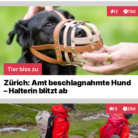
Artik
12
19d
Interaktionen
Tier biss zu
Zürich: Amt beschlagnahmte Hund
– Halterin blitzt ab
Artik
63
26d
Interaktionen