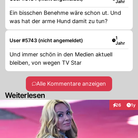
Jahr
Ein bisschen Benehme wäre schon ut. Und
was hat der arme Hund damit zu tun?
Artikel ver
1
User #5743 (nicht angemeldet)
Jahr
Und immer schön in den Medien aktuell
bleiben, von wegen TV Star
Alle Kommentare anzeigen
Weiterlesen
Art
26
1y
Interaktione