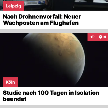
Leipzig
Nach Drohnenvorfall: Neuer
Wachposten am Flughafen
Art
9
1d
Interaktion
Köln
Studie nach 100 Tagen in Isolation
beendet