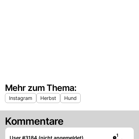
Mehr zum Thema:
Instagram
Herbst
Hund
Kommentare
Artikel ver
1
User #3184 (nicht angemeldet)