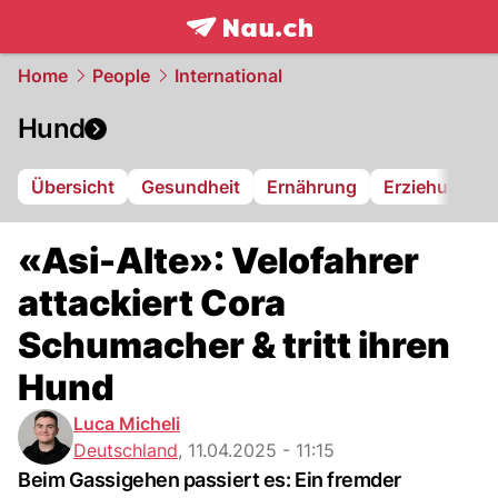
frontpage.
NAU.ch
Home
People
International
Hund
Übersicht
Gesundheit
Ernährung
Erziehung
«Asi-Alte»: Velofahrer
attackiert Cora
Schumacher & tritt ihren
Hund
Luca Micheli
Deutschland
,
11.04.2025 - 11:15
Beim Gassigehen passiert es: Ein fremder