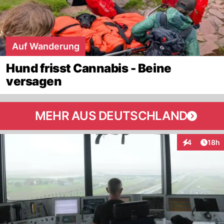
Auf Wanderung
Hund frisst Cannabis - Beine
versagen
MEHR AUS DEUTSCHLAND
Artik
4
18h
Interaktione