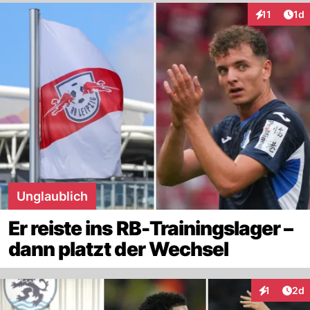
Art
11
1d
Interaktione
Unglaublich
Er reiste ins RB-Trainingslager –
dann platzt der Wechsel
Arti
1
2d
Interaktion