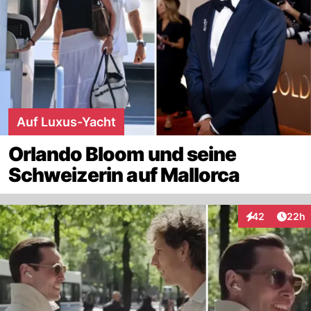
Auf Luxus-Yacht
Orlando Bloom und seine
Schweizerin auf Mallorca
Artik
42
22h
Interaktionen