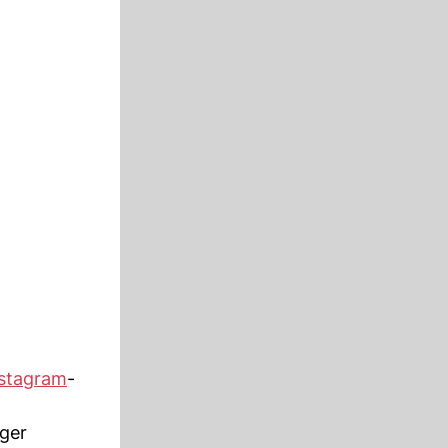
nstagram
-
nger