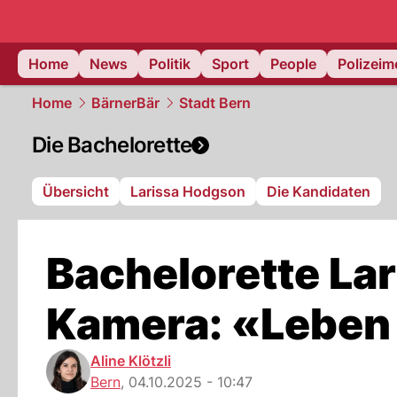
Home
News
Politik
Sport
People
Polizei
Home
BärnerBär
Stadt Bern
Die Bachelorette
Übersicht
Larissa Hodgson
Die Kandidaten
Bachelorette Lar
Kamera: «Leben 
Aline Klötzli
Bern
,
04.10.2025 - 10:47