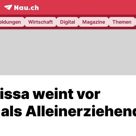
frontpage.
NAU.ch
meldungen
Wirtschaft
Digital
Magazine
Themen
issa weint vor
als Alleinerziehe