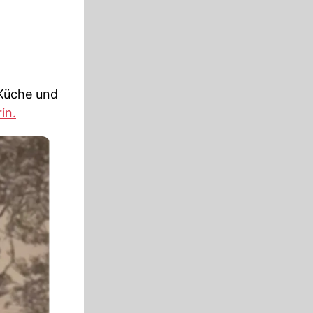
 Küche und
in.