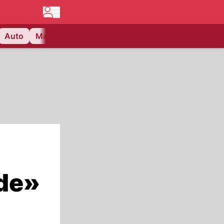
Auto
Matchcenter
Videos
Nau Plus
Lifestyle
nde»