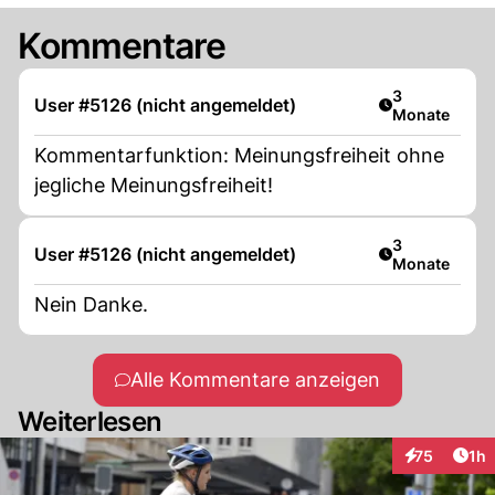
Kommentare
Artikel veröff
3
User #5126 (nicht angemeldet)
Monate
Kommentarfunktion: Meinungsfreiheit ohne
jegliche Meinungsfreiheit!
Artikel veröff
3
User #5126 (nicht angemeldet)
Monate
Nein Danke.
Alle Kommentare anzeigen
Weiterlesen
Art
75
1h
Interaktione