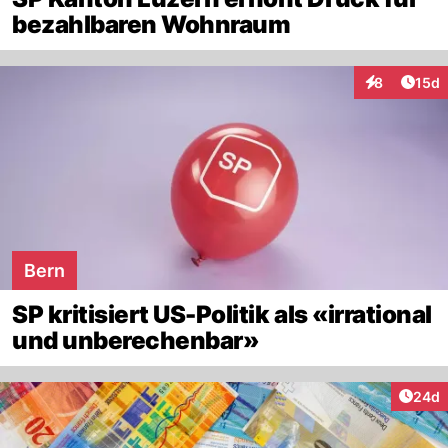
bezahlbaren Wohnraum
Artik
8
15d
Interaktione
Bern
SP kritisiert US-Politik als «irrational
und unberechenbar»
Artik
24d