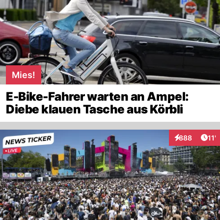
Mies!
E-Bike-Fahrer warten an Ampel:
Diebe klauen Tasche aus Körbli
Arti
888
11'
Interaktionen