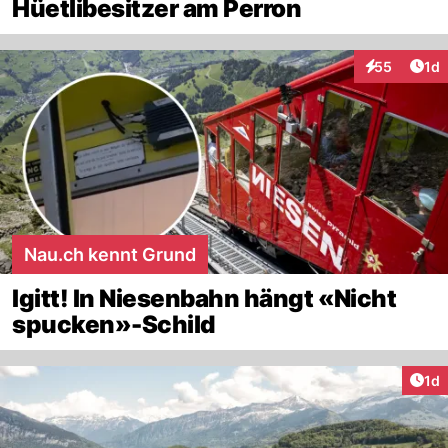
Hüetlibesitzer am Perron
Art
55
1d
Interaktione
Nau.ch kennt Grund
Igitt! In Niesenbahn hängt «Nicht
spucken»-Schild
Art
1d