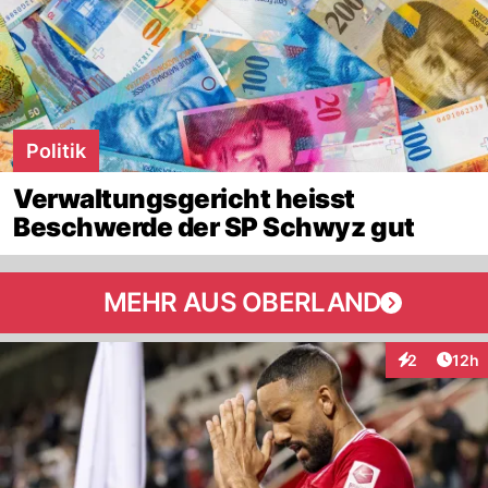
Politik
Verwaltungsgericht heisst
Beschwerde der SP Schwyz gut
MEHR AUS OBERLAND
Artik
2
12h
Interaktione