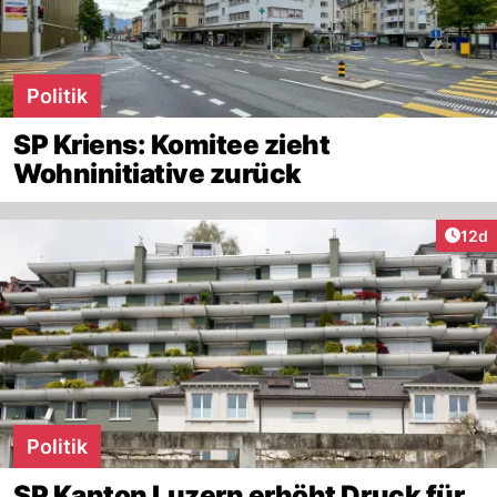
Politik
SP Kriens: Komitee zieht
Wohninitiative zurück
Artik
12d
Politik
SP Kanton Luzern erhöht Druck für