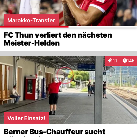
Marokko-Transfer
FC Thun verliert den nächsten
Meister-Helden
Artik
111
14h
Interaktionen
Voller Einsatz!
Berner Bus-Chauffeur sucht