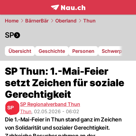
frontpage.
NAU.ch
Home
BärnerBär
Oberland
Thun
SP
Übersicht
Geschichte
Personen
Schwerpunkte
SP Thun: 1.-Mai-Feier
setzt Zeichen für soziale
Gerechtigkeit
SP Regionalverband Thun
Thun
,
02.05.2026 - 06:02
Die 1.-Mai-Feier in Thun stand ganz im Zeichen
von Solidarität und sozialer Gerechtigkeit.
Zahlreiche Besucher nahmen an der