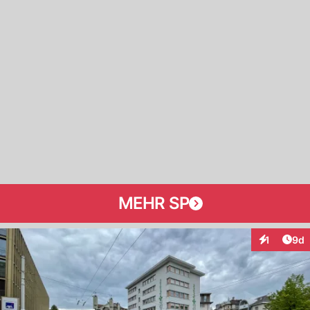
MEHR SP
Arti
1
9d
Interaktion