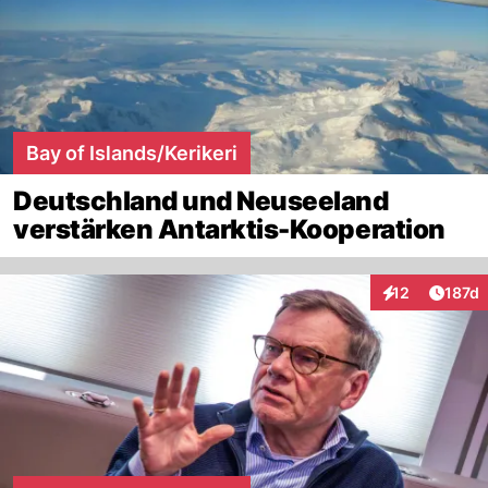
Bay of Islands/Kerikeri
Deutschland und Neuseeland
verstärken Antarktis-Kooperation
Artike
12
187d
Interaktionen