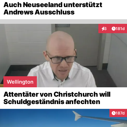
Auch Neuseeland unterstützt
Andrews Ausschluss
Artike
3
181d
Interaktionen
Wellington
Attentäter von Christchurch will
Schuldgeständnis anfechten
Artike
187d