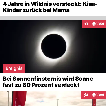
4 Jahre in Wildnis versteckt: Kiwi-
Kinder zurück bei Mama
Artikel
1
335d
Interaktionen
Ereignis
Bei Sonnenfinsternis wird Sonne
fast zu 80 Prozent verdeckt
Artikel
4
338d
Interaktionen