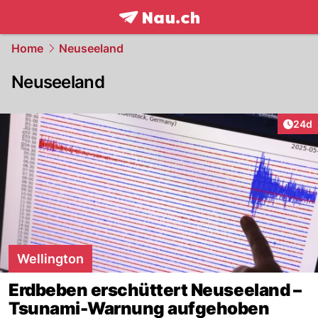
frontpage.
NAU.ch
Home
Neuseeland
Neuseeland
Artik
24d
Wellington
Erdbeben erschüttert Neuseeland –
Tsunami-Warnung aufgehoben