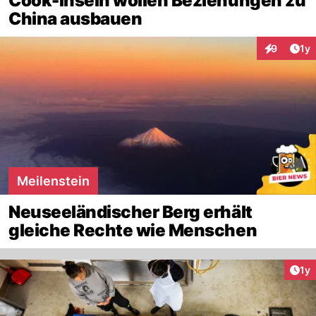
Cook-Inseln wollen Beziehungen zu
China ausbauen
Art
9
1y
Interaktion
Meilenstein
Neuseeländischer Berg erhält
gleiche Rechte wie Menschen
Art
1y