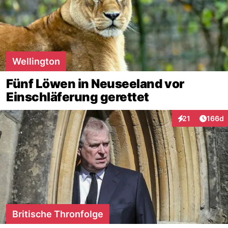
Wellington
Fünf Löwen in Neuseeland vor
Einschläferung gerettet
Artike
21
166d
Interaktionen
Britische Thronfolge