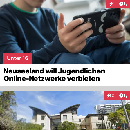
Art
1
1y
Interaktion
Unter 16
Neuseeland will Jugendlichen
Online-Netzwerke verbieten
Art
12
1y
Interaktione