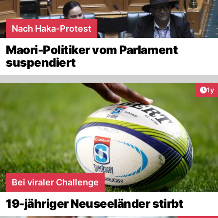
Nach Haka-Protest
Maori-Politiker vom Parlament
suspendiert
Art
1y
Bei viraler Challenge
19-jähriger Neuseeländer stirbt