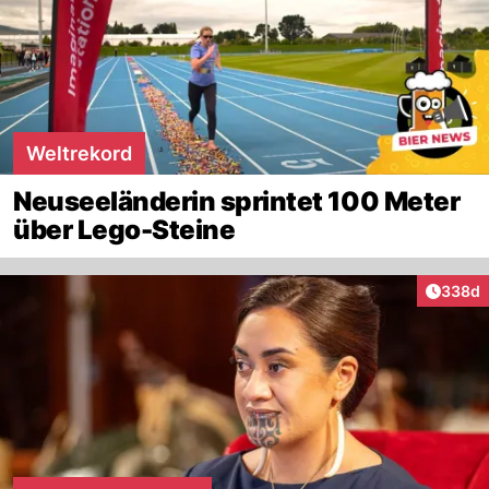
Weltrekord
Neuseeländerin sprintet 100 Meter
über Lego-Steine
Artikel
338d