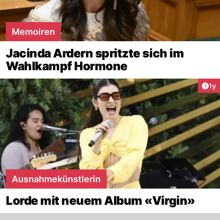
Memoiren
Jacinda Ardern spritzte sich im
Wahlkampf Hormone
Art
1y
Ausnahmekünstlerin
Lorde mit neuem Album «Virgin»