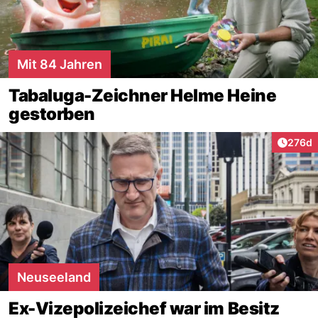
Mit 84 Jahren
Tabaluga-Zeichner Helme Heine
gestorben
Artike
276d
Neuseeland
Ex-Vizepolizeichef war im Besitz