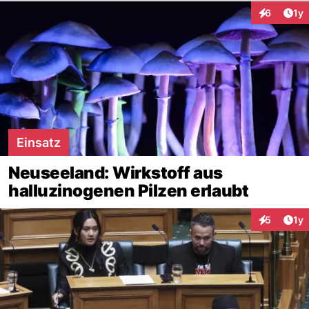
Art
6
1y
Interaktion
Einsatz
Neuseeland: Wirkstoff aus
halluzinogenen Pilzen erlaubt
Art
5
1y
Interaktion