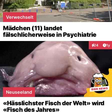
Verwechselt
Mädchen (11) landet
fälschlicherweise in Psychiatrie
Art
24
1y
Interaktione
Neuseeland
«Hässlichster Fisch der Welt» wird
«Fisch des Jahres»