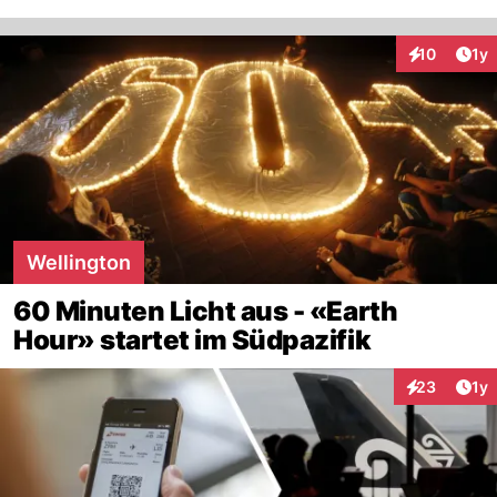
Art
10
1y
Interaktione
Wellington
60 Minuten Licht aus - «Earth
Hour» startet im Südpazifik
Art
23
1y
Interaktione