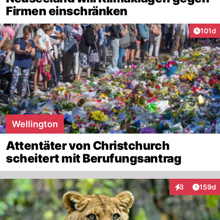
Firmen einschränken
Artike
101d
Wellington
Attentäter von Christchurch
scheitert mit Berufungsantrag
Artike
3
159d
Interaktionen