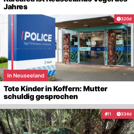
Jahres
Artikel
320d
In Neuseeland
Tote Kinder in Koffern: Mutter
schuldig gesprochen
Artikel
11
334d
Interaktionen