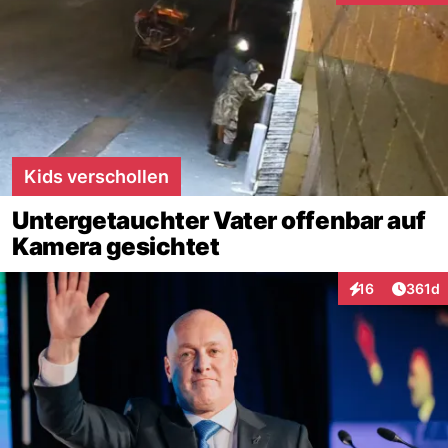
Kids verschollen
Untergetauchter Vater offenbar auf
Kamera gesichtet
Artike
16
361d
Interaktionen