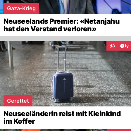
Gaza-Krieg
Neuseelands Premier: «Netanjahu
hat den Verstand verloren»
Art
3
1y
Interaktion
Gerettet
Neuseeländerin reist mit Kleinkind
im Koffer