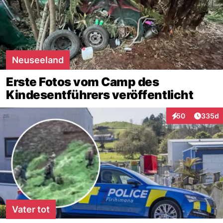
Neuseeland
Erste Fotos vom Camp des
Kindesentführers veröffentlicht
Artikel
50
335d
Interaktionen
Vater tot