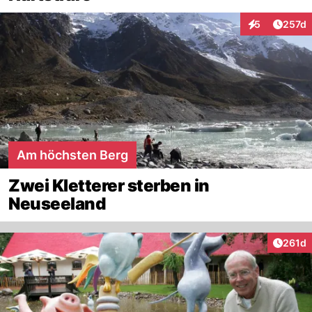
Artike
5
257d
Interaktionen
Am höchsten Berg
Zwei Kletterer sterben in
Neuseeland
Artike
261d