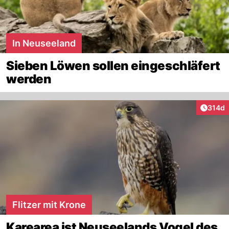
In Neuseeland
Sieben Löwen sollen eingeschläfert
werden
Artike
314d
Flitzer mit Krone
Karearea ist Neuseelands Vogel des