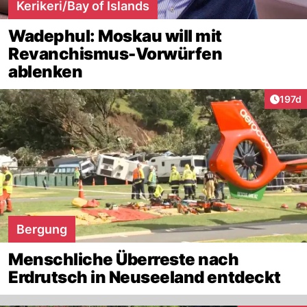
Kerikeri/Bay of Islands
Wadephul: Moskau will mit
Revanchismus-Vorwürfen
ablenken
Artike
197d
Bergung
Menschliche Überreste nach
Erdrutsch in Neuseeland entdeckt