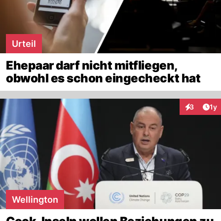
Urteil
Ehepaar darf nicht mitfliegen,
obwohl es schon eingecheckt hat
Art
3
1y
Interaktion
Wellington