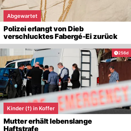
Abgewartet
Polizei erlangt von Dieb
verschlucktes Fabergé-Ei zurück
Artikel
256d
Kinder (†) in Koffer
Mutter erhält lebenslange
Haftstrafe