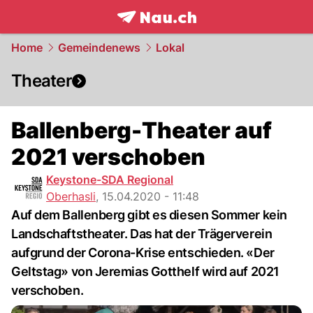
frontpage.
NAU.ch
Home
Gemeindenews
Lokal
Theater
Ballenberg-Theater auf
2021 verschoben
Keystone-SDA Regional
Oberhasli
,
15.04.2020 - 11:48
Auf dem Ballenberg gibt es diesen Sommer kein
Landschaftstheater. Das hat der Trägerverein
aufgrund der Corona-Krise entschieden. «Der
Geltstag» von Jeremias Gotthelf wird auf 2021
verschoben.