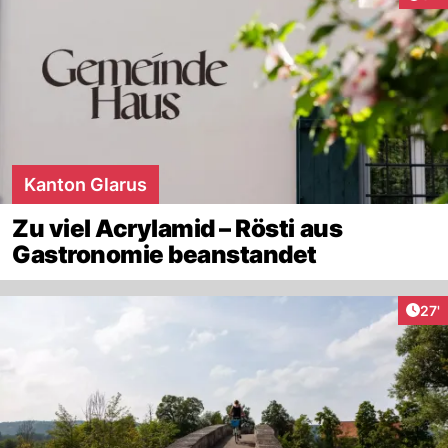
Kanton Glarus
Zu viel Acrylamid – Rösti aus
Gastronomie beanstandet
Arti
27'