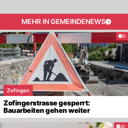
MEHR IN GEMEINDENEWS
Art
3'
Zofingen
Zofingerstrasse gesperrt:
Bauarbeiten gehen weiter
Arti
31'