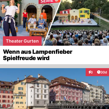
Theater Gurten
Wenn aus Lampenfieber
Spielfreude wird
Artik
3
30d
Interaktionen