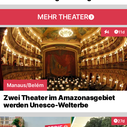
MEHR THEATER
Artik
4
11d
Interaktione
Manaus/Belém
Zwei Theater im Amazonasgebiet
werden Unesco-Welterbe
Artik
27d