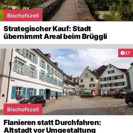
Bischofszell
Strategischer Kauf: Stadt
übernimmt Areal beim Brüggli
Arti
37'
Bischofszell
Flanieren statt Durchfahren:
Altstadt vor Umgestaltung