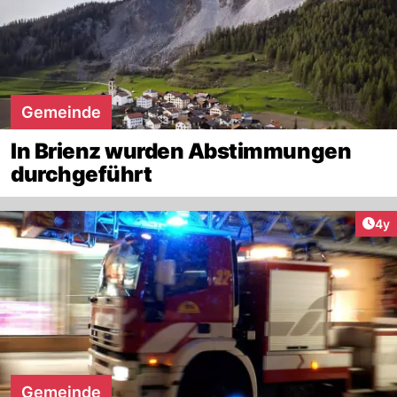
Gemeinde
In Brienz wurden Abstimmungen
durchgeführt
Arti
4y
Gemeinde