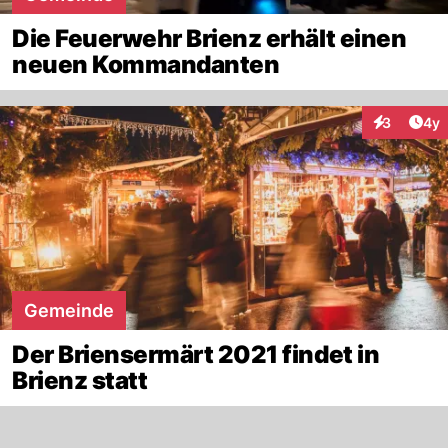
Die Feuerwehr Brienz erhält einen
neuen Kommandanten
Arti
3
4y
Interaktion
Gemeinde
Der Briensermärt 2021 findet in
Brienz statt