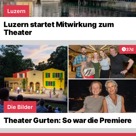
Luzern
Luzern startet Mitwirkung zum
Theater
Artik
37d
Die Bilder
Theater Gurten: So war die Premiere