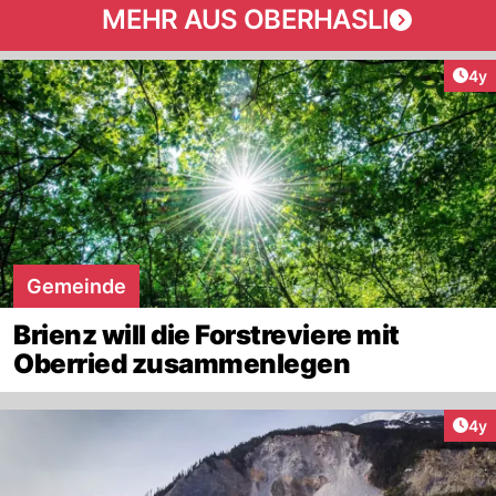
MEHR AUS OBERHASLI
Arti
4y
Gemeinde
Brienz will die Forstreviere mit
Oberried zusammenlegen
Arti
4y