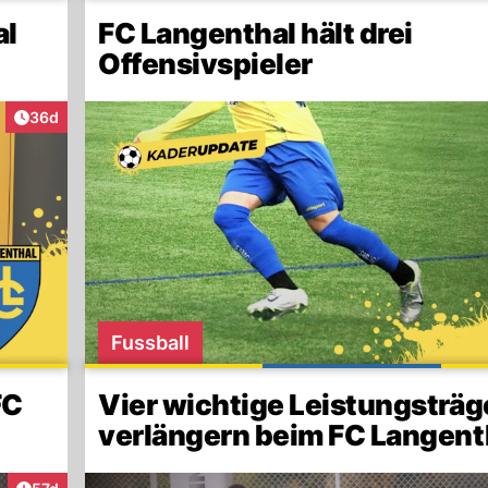
al
FC Langenthal hält drei
Offensivspieler
Artikel veröffentlicht:
36d
Fussball
FC
Vier wichtige Leistungsträg
verlängern beim FC Langent
Artikel veröffentlicht: