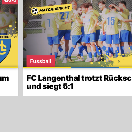
57d
Fussball
aum
FC Langenthal trotzt Rücks
und siegt 5:1