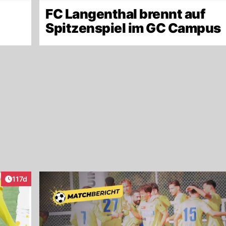
FC Langenthal brennt auf
Spitzenspiel im GC Campus
Artikel veröffentlicht:
117d