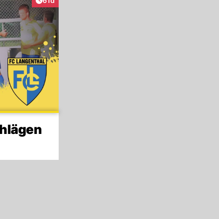
61d
chlägen