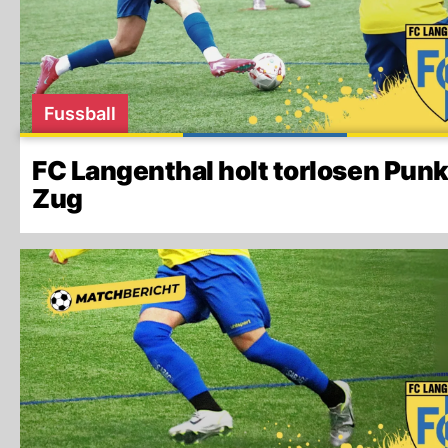
Fussball
FC Langenthal holt torlosen Punk
Zug