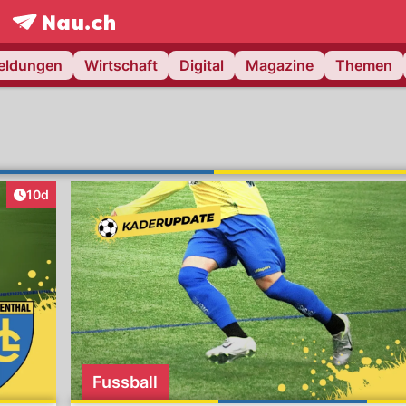
frontpage.
NAU.ch
meldungen
Wirtschaft
Digital
Magazine
Themen
Artikel veröffentlicht:
10d
Fussball