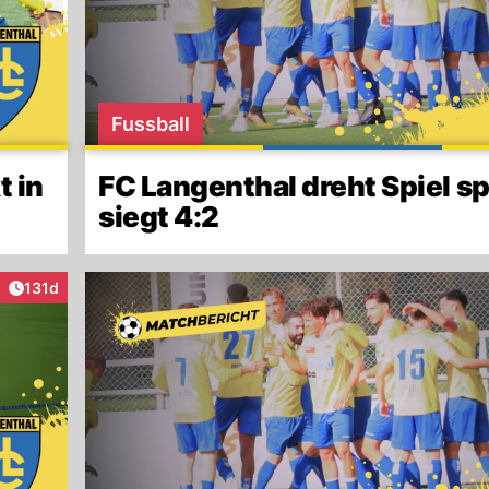
Fussball
t in
FC Langenthal dreht Spiel s
siegt 4:2
Artikel veröffentlicht:
131d