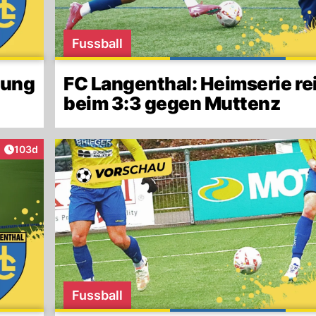
Fussball
rung
FC Langenthal: Heimserie re
beim 3:3 gegen Muttenz
Artikel veröffentlicht:
103d
Fussball