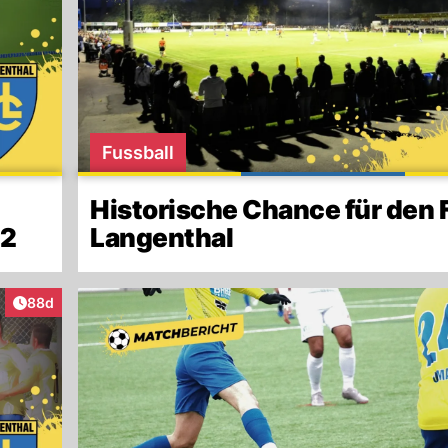
Fussball
Historische Chance für den 
:2
Langenthal
Artikel veröffentlicht:
88d