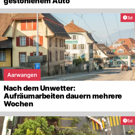
gestohlenem Auto
Arti
3d
Aarwangen
Nach dem Unwetter:
Aufräumarbeiten dauern mehrere
Wochen
Arti
5d