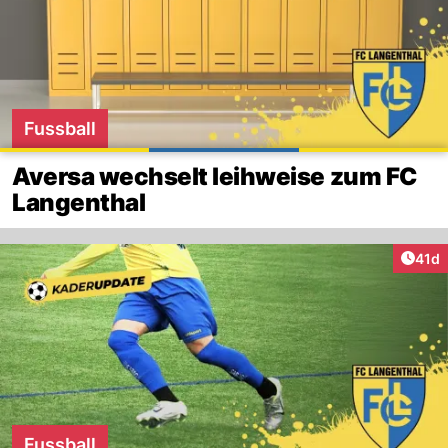
Fussball
Aversa wechselt leihweise zum FC
Langenthal
Artik
41d
Fussball