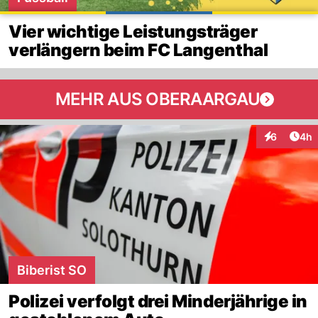
Vier wichtige Leistungsträger
verlängern beim FC Langenthal
MEHR AUS OBERAARGAU
Arti
6
4h
Interaktion
Biberist SO
Polizei verfolgt drei Minderjährige in