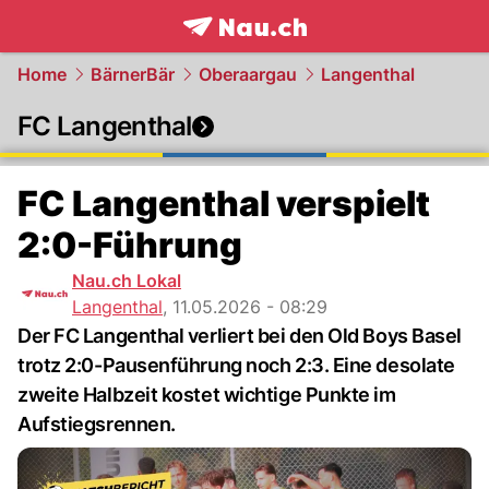
frontpage.
NAU.ch
Home
BärnerBär
Oberaargau
Langenthal
FC Langenthal
FC Langenthal verspielt
2:0-Führung
Nau.ch Lokal
Langenthal
,
11.05.2026 - 08:29
Der FC Langenthal verliert bei den Old Boys Basel
trotz 2:0-Pausenführung noch 2:3. Eine desolate
zweite Halbzeit kostet wichtige Punkte im
Aufstiegsrennen.