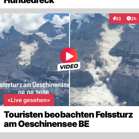
Arti
33
2h
Interaktionen
«Live gesehen»
Touristen beobachten Felssturz
am Oeschinensee BE