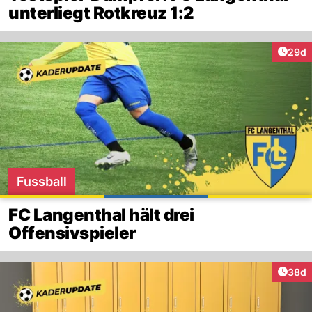
unterliegt Rotkreuz 1:2
Artik
29d
Fussball
FC Langenthal hält drei
Offensivspieler
Artik
38d