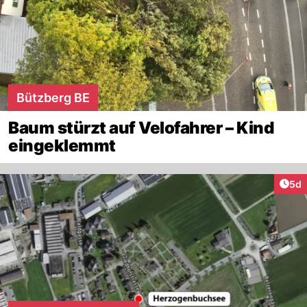
Bützberg BE
Baum stürzt auf Velofahrer – Kind
eingeklemmt
Arti
5d