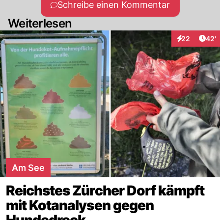
Schreibe einen Kommentar
Weiterlesen
Arti
22
42'
Interaktionen
Am See
Reichstes Zürcher Dorf kämpft
mit Kotanalysen gegen
Hundedreck