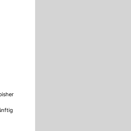
bisher
nftig