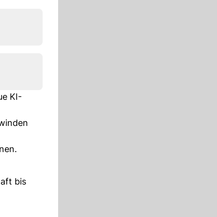
e KI-
hwinden
nen.
aft bis