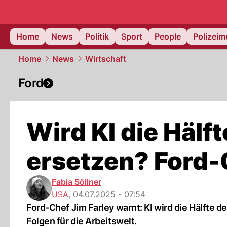
Home
News
Politik
Sport
People
Polizei
Home
News
Wirtschaft
Ford
Wird KI die Hälf
ersetzen? Ford-
Fabia Söllner
USA
,
04.07.2025 - 07:54
Ford-Chef Jim Farley warnt: KI wird die Hälfte 
Folgen für die Arbeitswelt.