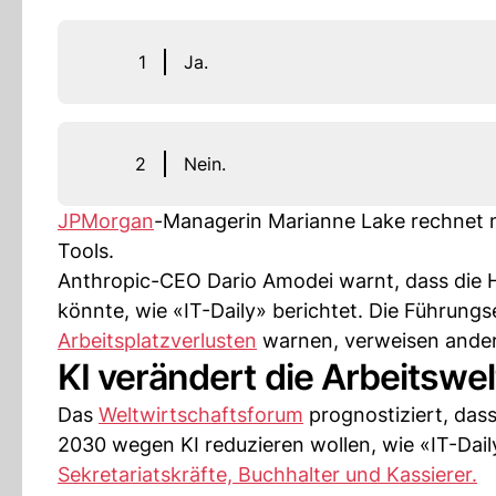
1
Ja.
2
Nein.
JPMorgan
-Managerin Marianne Lake rechnet 
Tools.
Anthropic-CEO Dario Amodei warnt, dass die Häl
könnte, wie «IT-Daily» berichtet. Die Führung
Arbeitsplatzverlusten
warnen, verweisen ander
KI verändert die Arbeitswel
Das
Weltwirtschaftsforum
prognostiziert, das
2030 wegen KI reduzieren wollen, wie «IT-Dail
Sekretariatskräfte, Buchhalter und Kassierer.