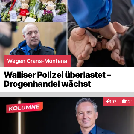
Wegen Crans-Montana
Walliser Polizei überlastet –
Drogenhandel wächst
Arti
397
12'
Interaktionen