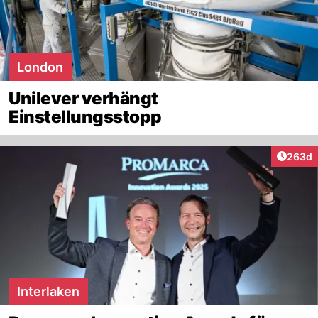
London
Unilever verhängt
Einstellungsstopp
Artikel
263d
Interlaken