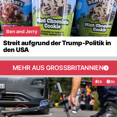
Ben and Jerry
Streit aufgrund der Trump-Politik in
den USA
MEHR AUS GROSSBRITANNIEN
Arti
26
3h
Interaktionen