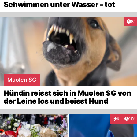
Schwimmen unter Wasser – tot
Art
8'
Muolen SG
Hündin reisst sich in Muolen SG von
der Leine los und beisst Hund
Arti
4
10'
Interaktion