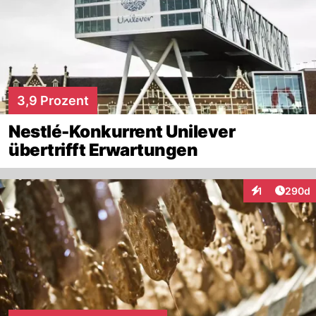
3,9 Prozent
Nestlé-Konkurrent Unilever
übertrifft Erwartungen
Artikel
1
290d
Interaktionen