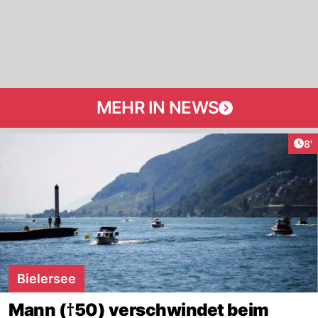
MEHR IN NEWS
Art
8'
Bielersee
Mann (†50) verschwindet beim