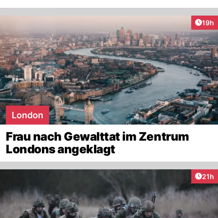
Artik
19h
London
Frau nach Gewalttat im Zentrum
Londons angeklagt
Artik
21h