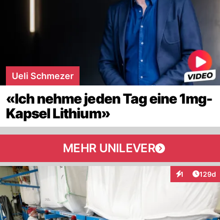
Ueli Schmezer
«Ich nehme jeden Tag eine 1mg-
Kapsel Lithium»
MEHR UNILEVER
Artike
1
129d
Interaktionen