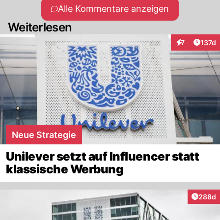
Alle Kommentare anzeigen
Weiterlesen
Artike
7
137d
Interaktionen
Neue Strategie
Unilever setzt auf Influencer statt
klassische Werbung
Artikel
288d