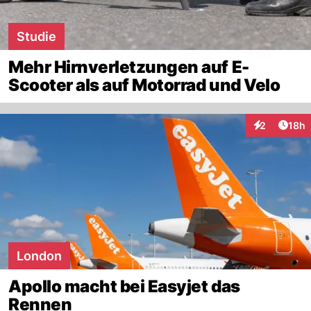
Studie
Mehr Hirnverletzungen auf E-
Scooter als auf Motorrad und Velo
Artik
2
18h
Interaktione
London
Apollo macht bei Easyjet das
Rennen