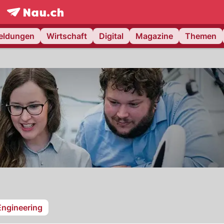
frontpage.
NAU.ch
meldungen
Wirtschaft
Digital
Magazine
Themen
Engineering