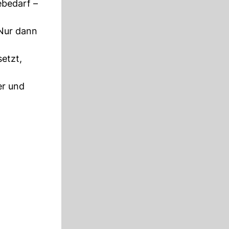
ebedarf –
 Nur dann
etzt,
er und