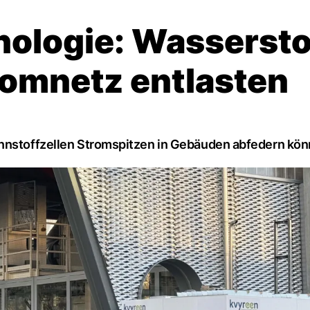
ologie: Wassersto
romnetz entlasten
ennstoffzellen Stromspitzen in Gebäuden abfedern kön