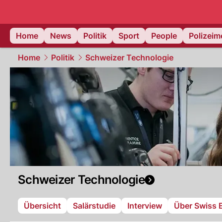
Home
News
Politik
Sport
People
Polizei
Home
Politik
Schweizer Technologie
Schweizer Technologie
Übersicht
Salärstudie
Interview
Über Swiss 