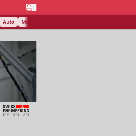
Auto
Matchcenter
Videos
Nau Plus
Lifestyle