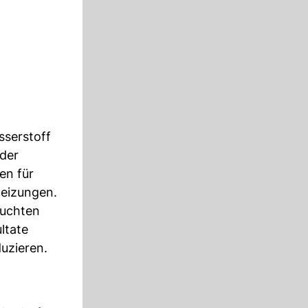
sserstoff
eder
en für
Heizungen.
suchten
ltate
duzieren.