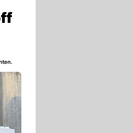
ff
nten.