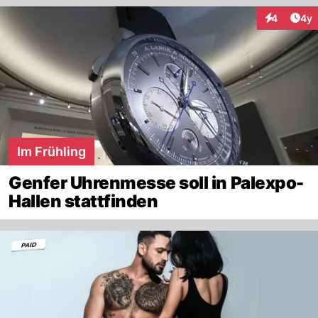
Arti
4
4y
Interaktion
Im Frühling
Genfer Uhrenmesse soll in Palexpo-
Hallen stattfinden