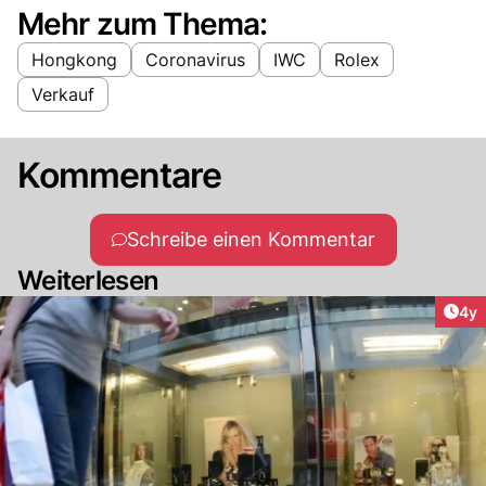
Mehr zum Thema:
Hongkong
Coronavirus
IWC
Rolex
Verkauf
Kommentare
Schreibe einen Kommentar
Weiterlesen
Arti
4y