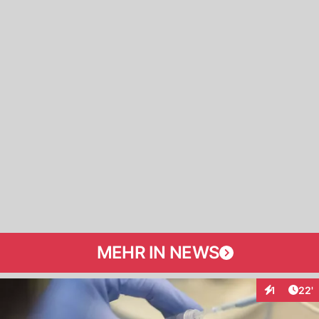
MEHR IN NEWS
Arti
1
22'
Interaktion