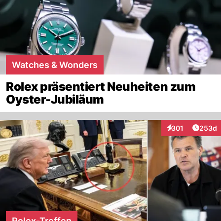
Watches & Wonders
Rolex präsentiert Neuheiten zum
Oyster-Jubiläum
Artikel
301
253d
Interaktionen
Rolex-Treffen