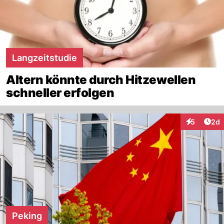
Langzeitstudie
Altern könnte durch Hitzewellen
schneller erfolgen
Arti
5
2d
Interaktion
Peking