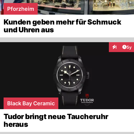
Pforzheim
Kunden geben mehr für Schmuck
und Uhren aus
Arti
1
5y
Interaktion
Black Bay Ceramic
Tudor bringt neue Taucheruhr
heraus