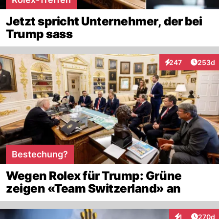
Jetzt spricht Unternehmer, der bei
Trump sass
Artikel
247
253d
Interaktionen
Bestechung?
Wegen Rolex für Trump: Grüne
zeigen «Team Switzerland» an
Artike
1
270d