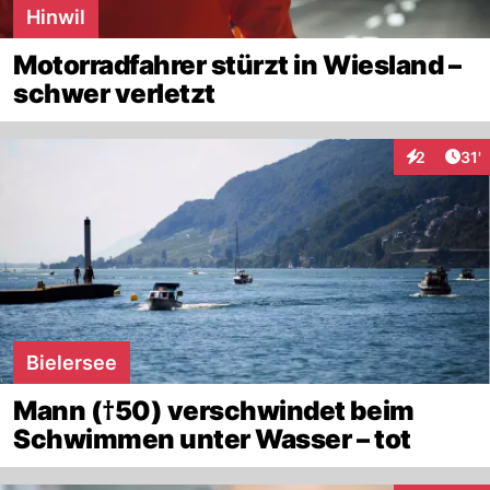
Hinwil
Motorradfahrer stürzt in Wiesland –
schwer verletzt
Arti
2
31'
Interaktion
Bielersee
Mann (†50) verschwindet beim
Schwimmen unter Wasser – tot