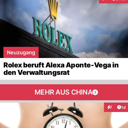
Interaktionen
Neuzugang
Rolex beruft Alexa Aponte-Vega in
den Verwaltungsrat
MEHR AUS CHINA
Art
7
1d
Interaktion