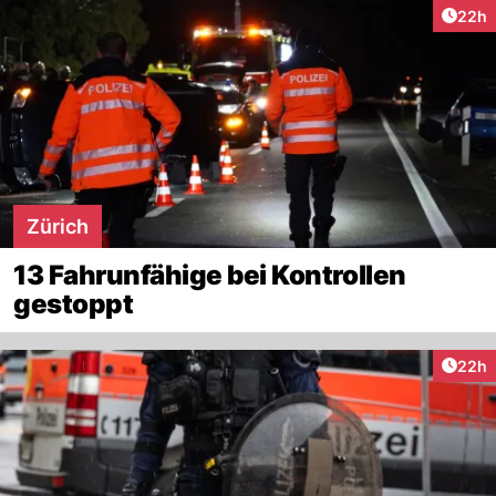
Artik
22h
Zürich
13 Fahrunfähige bei Kontrollen
gestoppt
Artik
22h