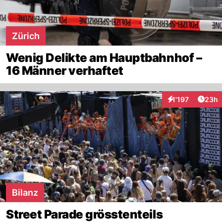
Zürich
Wenig Delikte am Hauptbahnhof –
16 Männer verhaftet
Artik
1'197
23h
Interaktionen
Bilanz
Street Parade grösstenteils