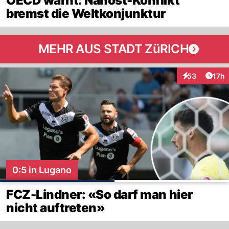
OECD warnt: Nahost-Konflikt
bremst die Weltkonjunktur
MEHR AUS STADT ZüRICH
Artik
53
17h
Interaktionen
0:5 in Lugano
FCZ-Lindner: «So darf man hier
nicht auftreten»