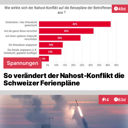
Artik
49d
Spannungen
So verändert der Nahost-Konflikt die
Schweizer Ferienpläne
Artik
14
63d
Interaktionen