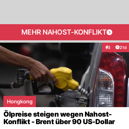
MEHR NAHOST-KONFLIKT
Artik
3
21d
Interaktione
Hongkong
Ölpreise steigen wegen Nahost-
Konflikt - Brent über 90 US-Dollar