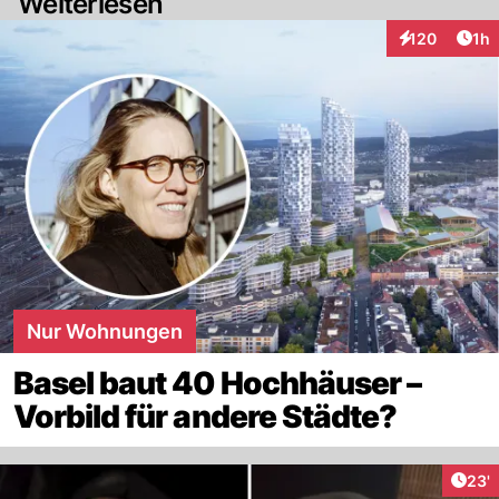
Weiterlesen
Art
120
1h
Interaktionen
Nur Wohnungen
Basel baut 40 Hochhäuser –
Vorbild für andere Städte?
Arti
23'