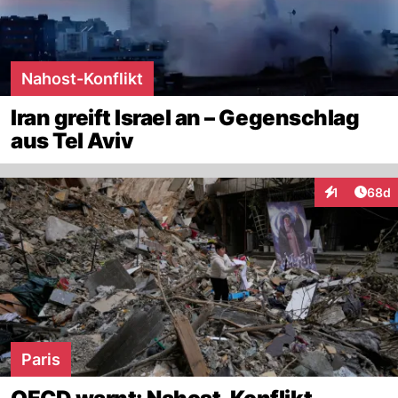
Nahost-Konflikt
Iran greift Israel an – Gegenschlag
aus Tel Aviv
Artik
1
68d
Interaktione
Paris