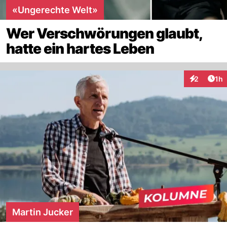
«Ungerechte Welt»
Wer Verschwörungen glaubt,
hatte ein hartes Leben
Art
2
1h
Interaktion
Martin Jucker