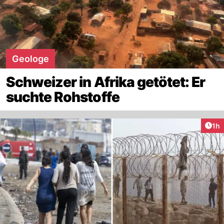
Geologe
Schweizer in Afrika getötet: Er
suchte Rohstoffe
Art
1h