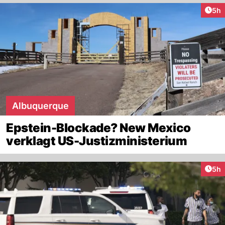
Arti
5h
Albuquerque
Epstein-Blockade? New Mexico
verklagt US-Justizministerium
Arti
5h