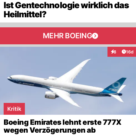
Ist Gentechnologie wirklich das
Heilmittel?
MEHR BOEING
Artik
8
16d
Interaktione
Kritik
Boeing Emirates lehnt erste 777X
wegen Verzögerungen ab