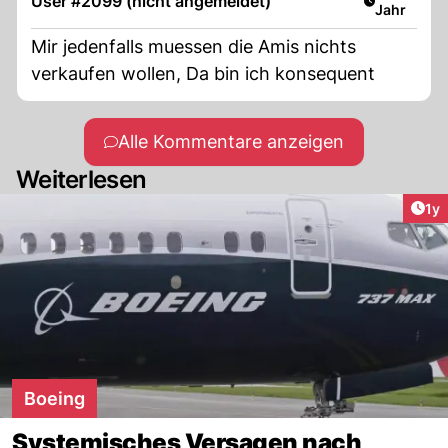
User #2099 (nicht angemeldet)
Jahr
Mir jedenfalls muessen die Amis nichts
verkaufen wollen, Da bin ich konsequent
Alle Kommentare anzeigen
Weiterlesen
Art
1y
Boeing
Systemisches Versagen nach