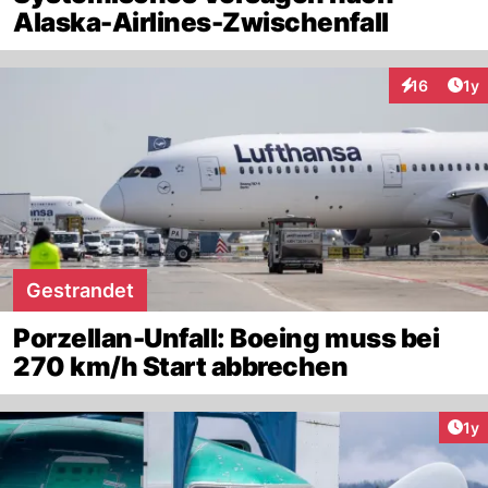
Alaska-Airlines-Zwischenfall
Art
16
1y
Interaktione
Gestrandet
Porzellan-Unfall: Boeing muss bei
270 km/h Start abbrechen
Art
1y