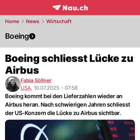
frontpage.
NAU.ch
Home
News
Wirtschaft
Boeing
Boeing schliesst Lücke zu
Airbus
Fabia Söllner
USA
,
10.07.2025 - 07:58
Boeing kommt bei den Lieferzahlen wieder an
Airbus heran. Nach schwierigen Jahren schliesst
der US-Konzern die Lücke zu Airbus sichtbar.