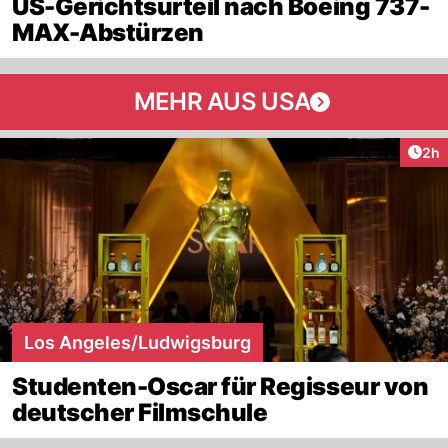
US-Gerichtsurteil nach Boeing 737-
MAX-Abstürzen
MEHR AUS USA
Arti
2h
Los Angeles/Ludwigsburg
Studenten-Oscar für Regisseur von
deutscher Filmschule