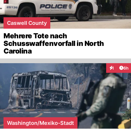
Caswell County
Mehrere Tote nach
Schusswaffenvorfall in North
Carolina
Arti
1
6h
Interaktion
Washington/Mexiko-Stadt