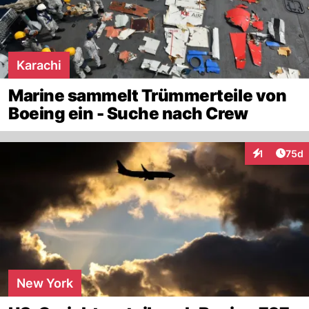
Karachi
Marine sammelt Trümmerteile von
Boeing ein - Suche nach Crew
Artik
1
75d
Interaktione
New York