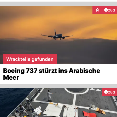
Artik
1
28d
Interaktione
Wrackteile gefunden
Boeing 737 stürzt ins Arabische
Meer
Artik
28d