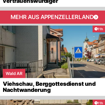
vertrauenswürdiger
MEHR AUS APPENZELLERLAND
Artik
11h
Wald AR
Viehschau, Berggottesdienst und
Nachtwanderung
Artik
11h