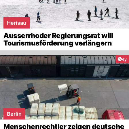
Herisau
Ausserrhoder Regierungsrat will
Tourismusförderung verlängern
Arti
4y
Berlin
Menschenrechtler zeigen deutsche