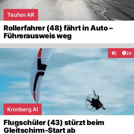
Teufen AR
Rollerfahrer (48) fährt in Auto –
Führerausweis weg
Arti
2
2d
Interaktion
Kronberg AI
Flugschüler (43) stürzt beim
Gleitschirm-Start ab