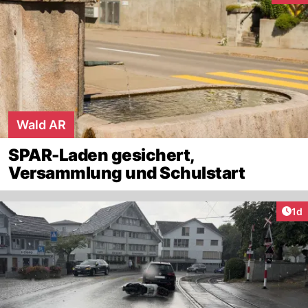
Wald AR
SPAR-Laden gesichert,
Versammlung und Schulstart
Art
1d