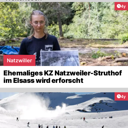
Arti
4y
Natzwiller
Ehemaliges KZ Natzweiler-Struthof
im Elsass wird erforscht
Arti
4y