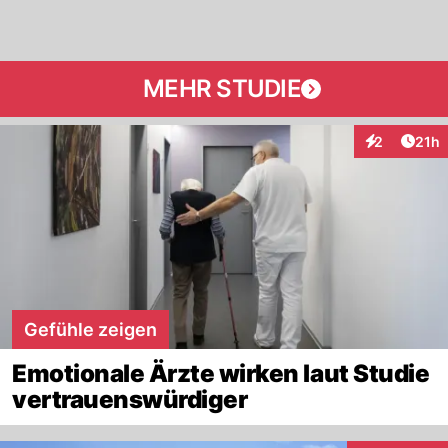
MEHR STUDIE
Artik
2
21h
Interaktione
Gefühle zeigen
Emotionale Ärzte wirken laut Studie
vertrauenswürdiger