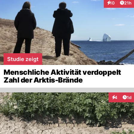
Artik
10
21h
Interaktionen
Studie zeigt
Menschliche Aktivität verdoppelt
Zahl der Arktis-Brände
Art
4
1d
Interaktion