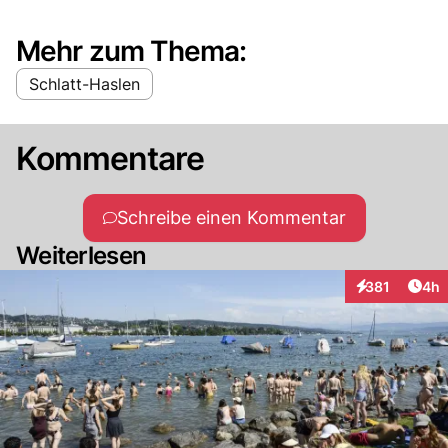
Mehr zum Thema:
Schlatt-Haslen
Kommentare
Schreibe einen Kommentar
Weiterlesen
Arti
381
4h
Interaktionen