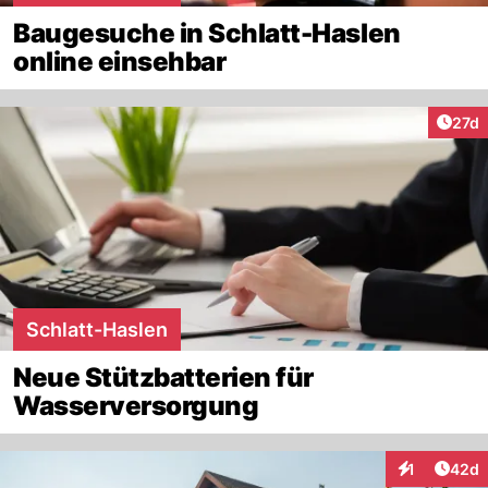
Baugesuche in Schlatt-Haslen
online einsehbar
Artik
27d
Schlatt-Haslen
Neue Stützbatterien für
Wasserversorgung
Artik
1
42d
Interaktione