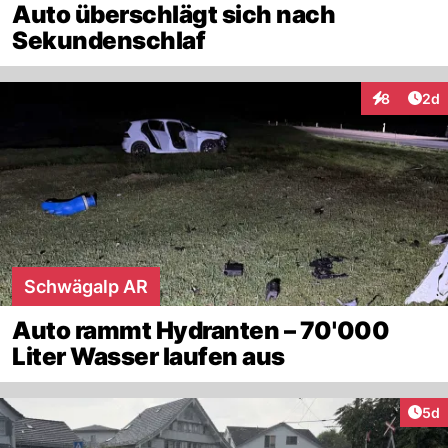
Auto überschlägt sich nach
Sekundenschlaf
Arti
8
2d
Interaktion
Schwägalp AR
Auto rammt Hydranten – 70'000
Liter Wasser laufen aus
Arti
5d