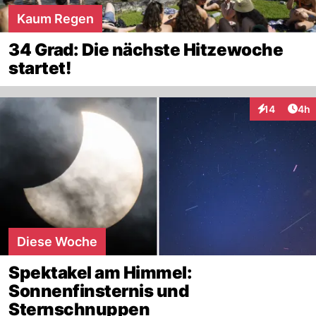
Kaum Regen
34 Grad: Die nächste Hitzewoche
startet!
Arti
14
4h
Interaktione
Diese Woche
Spektakel am Himmel:
Sonnenfinsternis und
Sternschnuppen