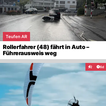
Teufen AR
Rollerfahrer (48) fährt in Auto –
Führerausweis weg
Arti
2
6d
Interaktion