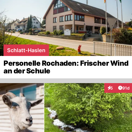
Schlatt-Haslen
Personelle Rochaden: Frischer Wind
an der Schule
Artik
5
91d
Interaktione