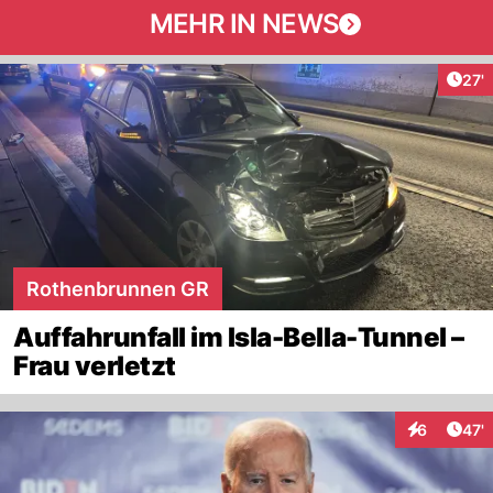
MEHR IN NEWS
Arti
27'
Rothenbrunnen GR
Auffahrunfall im Isla-Bella-Tunnel –
Frau verletzt
Arti
6
47'
Interaktione