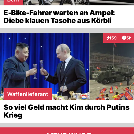
E-Bike-Fahrer warten an Ampel:
Diebe klauen Tasche aus Körbli
Arti
159
5h
Interaktionen
Waffenlieferant
So viel Geld macht Kim durch Putins
Krieg