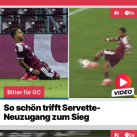
Arti
3
5h
Interaktion
Bitter für GC
So schön trifft Servette-
Neuzugang zum Sieg
Arti
2
2d