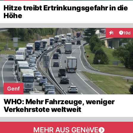
Hitze treibt Ertrinkungsgefahr in die
Höhe
Artik
1
19d
Interaktione
Genf
WHO: Mehr Fahrzeuge, weniger
Verkehrstote weltweit
MEHR AUS GENèVE