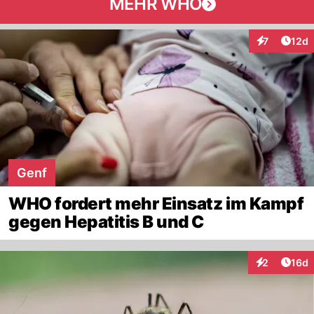
MEHR WHO
Artik
7
12d
Interaktione
Genf
WHO fordert mehr Einsatz im Kampf
gegen Hepatitis B und C
Artik
2
16d
Interaktione