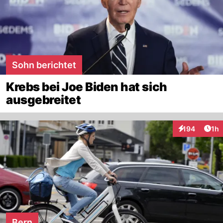
Sohn berichtet
Krebs bei Joe Biden hat sich
ausgebreitet
Art
194
1h
Interaktionen
Bern