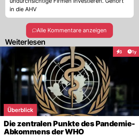
undurchsichtige Firmen investieren. Gehört
in die AHV
Alle Kommentare anzeigen
Weiterlesen
Art
3
1y
Interaktion
Überblick
Die zentralen Punkte des Pandemie-
Abkommens der WHO