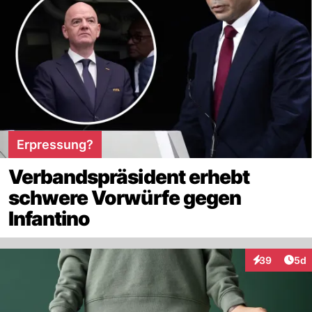
Erpressung?
Verbandspräsident erhebt
schwere Vorwürfe gegen
Infantino
Arti
39
5d
Interaktionen