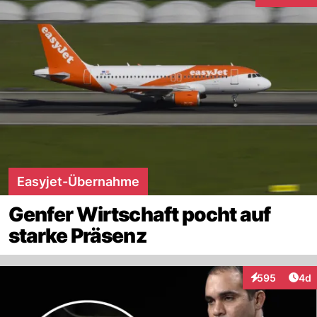
Interaktion
Easyjet-Übernahme
Genfer Wirtschaft pocht auf
starke Präsenz
Arti
595
4d
Interaktionen