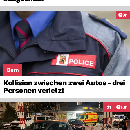
Arti
9h
Bern
Kollision zwischen zwei Autos – drei
Personen verletzt
Artik
1
10h
Interaktione