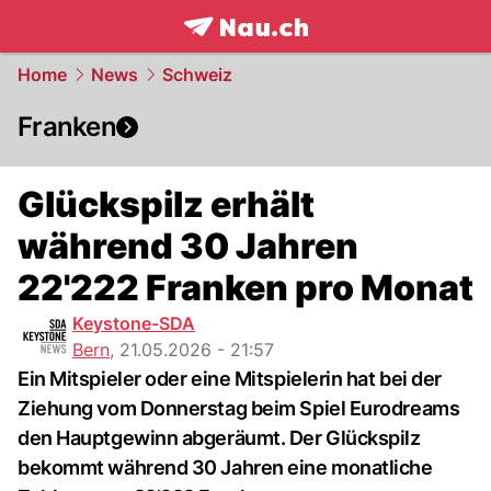
frontpage.
NAU.ch
Home
News
Schweiz
Franken
Glückspilz erhält
während 30 Jahren
22'222 Franken pro Monat
Keystone-SDA
Bern
,
21.05.2026 - 21:57
Ein Mitspieler oder eine Mitspielerin hat bei der
Ziehung vom Donnerstag beim Spiel Eurodreams
den Hauptgewinn abgeräumt. Der Glückspilz
bekommt während 30 Jahren eine monatliche