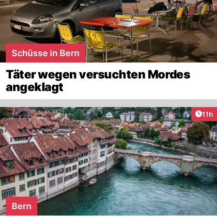
Schüsse in Bern
Täter wegen versuchten Mordes
angeklagt
Artik
11h
Bern