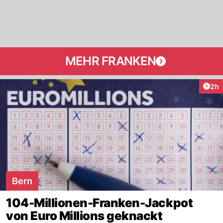
MEHR FRANKEN
Arti
2h
Bern
104-Millionen-Franken-Jackpot
von Euro Millions geknackt