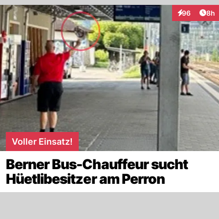
Arti
96
8h
Interaktionen
Voller Einsatz!
Berner Bus-Chauffeur sucht
Hüetlibesitzer am Perron