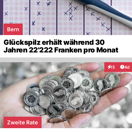
Bern
Glückspilz erhält während 30
Jahren 22'222 Franken pro Monat
Arti
15
4d
Interaktione
Zweite Rate