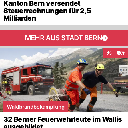
Kanton Bern versendet
Steuerrechnungen für 2,5
Milliarden
MEHR AUS STADT BERN
Arti
3
7h
Interaktion
Waldbrandbekämpfung
32 Berner Feuerwehrleute im Wallis
ausgebildet