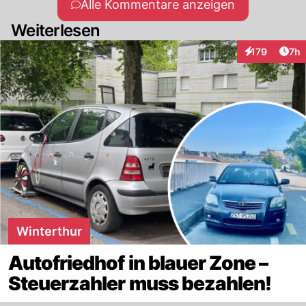
Alle Kommentare anzeigen
Weiterlesen
Arti
179
7h
Interaktionen
Winterthur
Autofriedhof in blauer Zone –
Steuerzahler muss bezahlen!