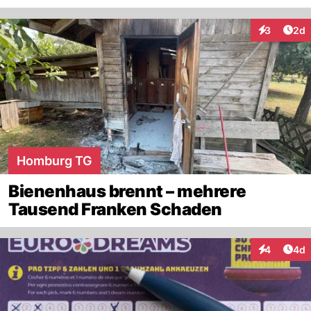
Arti
3
2d
Interaktion
Homburg TG
Bienenhaus brennt – mehrere
Tausend Franken Schaden
Arti
4
4d
Interaktion