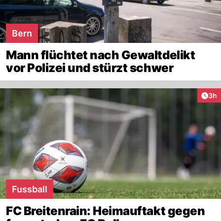
Bern
Mann flüchtet nach Gewaltdelikt
vor Polizei und stürzt schwer
Arti
3h
Fussball
FC Breitenrain: Heimauftakt gegen