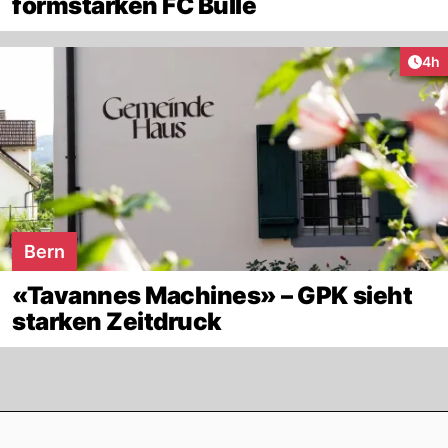
formstarken FC Bulle
Arti
4h
Bern
«Tavannes Machines» – GPK sieht
starken Zeitdruck
Footer