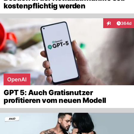
kostenpflichtig werden
Artikel
1
364d
Interaktionen
OpenAI
GPT 5: Auch Gratisnutzer
profitieren vom neuen Modell