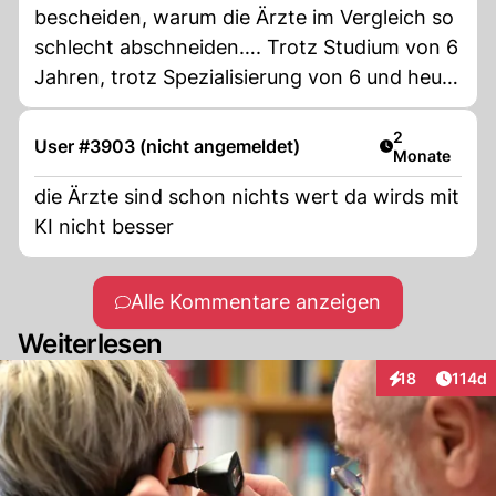
bescheiden, warum die Ärzte im Vergleich so
schlecht abschneiden…. Trotz Studium von 6
Jahren, trotz Spezialisierung von 6 und heute
mehr Jahren. Wir brauchen in jedem Fall viele
junge und neue Ärzte. Es wäre an der Zeit,
Artikel veröff
2
User #3903 (nicht angemeldet)
Monate
rechtzeitig einige Überlegungen anzustellen.
Die meisten Spitäler schreiben wieder
die Ärzte sind schon nichts wert da wirds mit
‚schwarze Zahlen‘, ist das ein Kriterium für
KI nicht besser
Qualität am Patienten? Besondrrs im Reha
bereich soll es sich ‚bezahlt‘ machen. Und
Alle Kommentare anzeigen
keiner reagiert - mir bleibt die Luft weg!!!
Weiterlesen
Artike
18
114d
Interaktionen