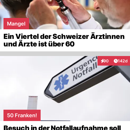
Mangel
Ein Viertel der Schweizer Ärztinnen
und Ärzte ist über 60
Artike
90
142d
Interaktionen
50 Franken!
Besuch in der Notfallaufnahme soll