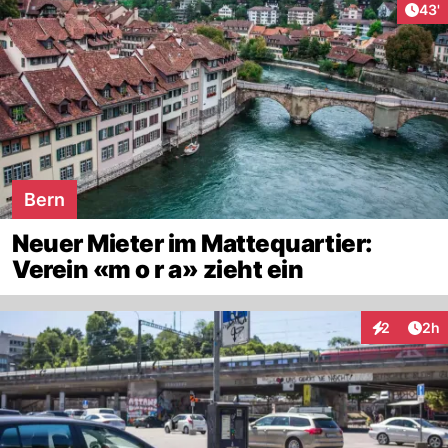
Arti
43'
Bern
Neuer Mieter im Mattequartier:
Verein «m o r a» zieht ein
Arti
2
2h
Interaktion