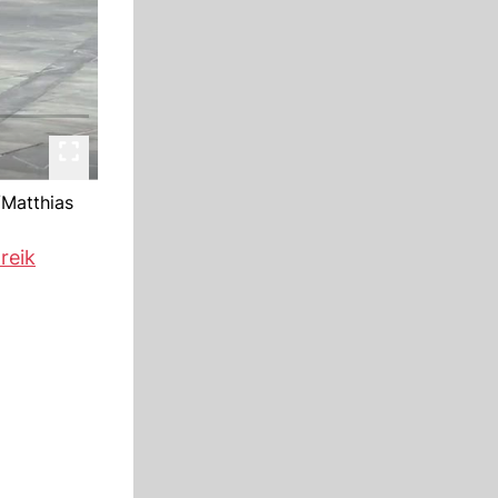
/Matthias
reik