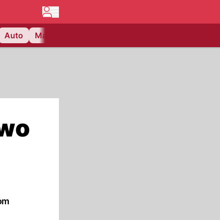
Auto
Matchcenter
Videos
Nau Plus
Lifestyle
 wo
vom