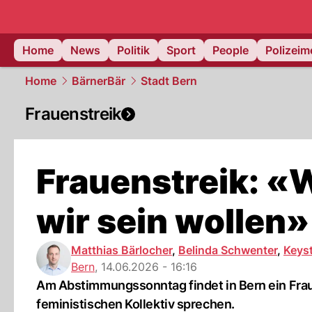
Home
News
Politik
Sport
People
Polizei
Home
BärnerBär
Stadt Bern
Frauenstreik
Frauenstreik: «W
wir sein wollen»
Matthias Bärlocher
,
Belinda Schwenter
,
Keys
Bern
,
14.06.2026 - 16:16
Am Abstimmungssonntag findet in Bern ein Frau
feministischen Kollektiv sprechen.