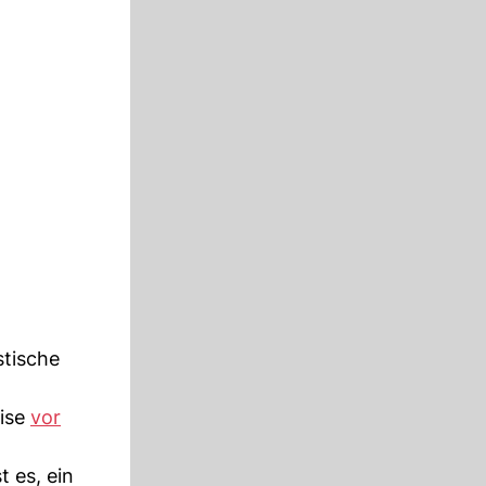
stische
eise
vor
t es, ein