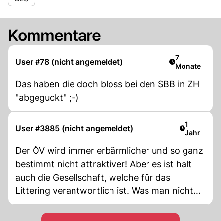
Kommentare
Artikel veröff
7
User #78 (nicht angemeldet)
Monate
Das haben die doch bloss bei den SBB in ZH
"abgeguckt" ;-)
Artikel ver
1
User #3885 (nicht angemeldet)
Jahr
Der ÖV wird immer erbärmlicher und so ganz
bestimmt nicht attraktiver! Aber es ist halt
auch die Gesellschaft, welche für das
Littering verantwortlich ist. Was man nicht
gelernt hat, fehlt halt vielen Leuten heute.