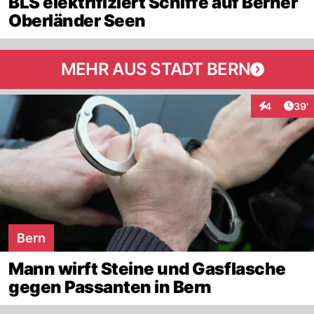
BLS elektrifiziert Schiffe auf Berner
Oberländer Seen
MEHR AUS STADT BERN
Arti
4
39'
Interaktione
Bern
Mann wirft Steine und Gasflasche
gegen Passanten in Bern