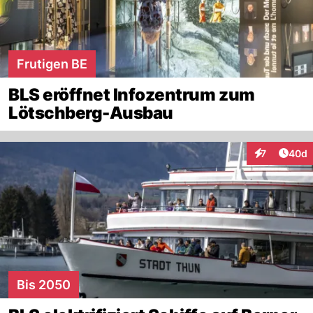
Frutigen BE
BLS eröffnet Infozentrum zum
Lötschberg-Ausbau
Artik
7
40d
Interaktionen
Bis 2050