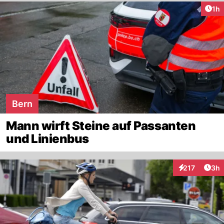
Art
1h
Bern
Mann wirft Steine auf Passanten
und Linienbus
Arti
217
3h
Interaktionen