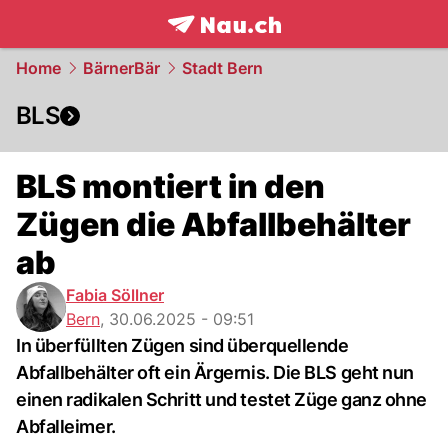
frontpage.
NAU.ch
Home
BärnerBär
Stadt Bern
BLS
BLS montiert in den
Zügen die Abfallbehälter
ab
Fabia Söllner
Bern
,
30.06.2025 - 09:51
In überfüllten Zügen sind überquellende
Abfallbehälter oft ein Ärgernis. Die BLS geht nun
einen radikalen Schritt und testet Züge ganz ohne
Abfalleimer.