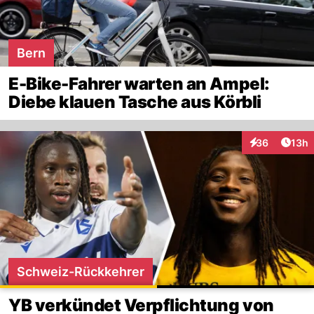
Bern
E-Bike-Fahrer warten an Ampel:
Diebe klauen Tasche aus Körbli
Artik
36
13h
Interaktionen
Schweiz-Rückkehrer
YB verkündet Verpflichtung von