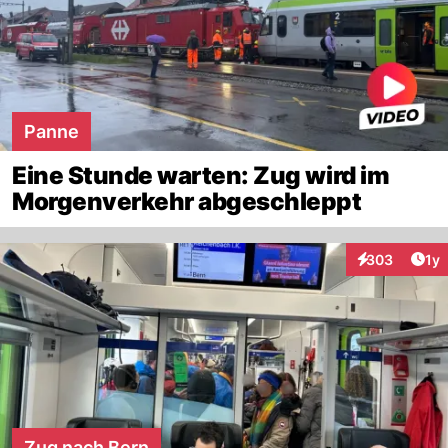
Panne
Eine Stunde warten: Zug wird im
Morgenverkehr abgeschleppt
Art
303
1y
Interaktionen
Zug nach Bern