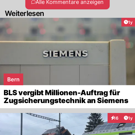
Alle Kommentare anzeigen
Weiterlesen
Art
1y
Bern
BLS vergibt Millionen-Auftrag für
Zugsicherungstechnik an Siemens
Art
16
1y
Interaktione