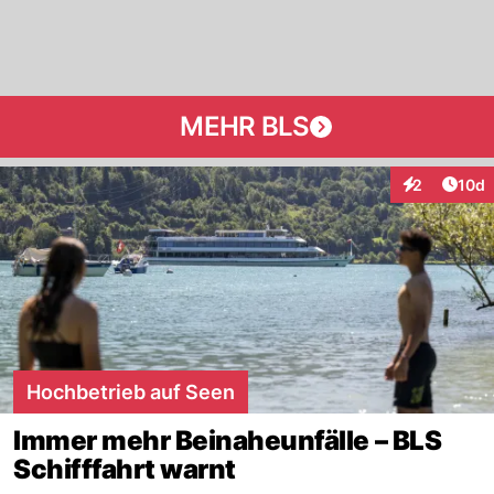
MEHR BLS
Artik
2
10d
Interaktione
Hochbetrieb auf Seen
Immer mehr Beinaheunfälle – BLS
Schifffahrt warnt