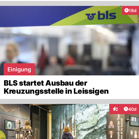
Artik
18d
Einigung
BLS startet Ausbau der
Kreuzungsstelle in Leissigen
Artik
2
40d
Interaktionen