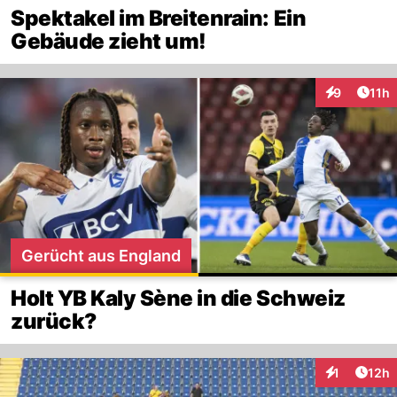
Spektakel im Breitenrain: Ein
Gebäude zieht um!
Artik
9
11h
Interaktione
Gerücht aus England
Holt YB Kaly Sène in die Schweiz
zurück?
Artik
1
12h
Interaktione