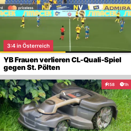
3:4 in Österreich
YB Frauen verlieren CL-Quali-Spiel
gegen St. Pölten
Art
158
1h
Interaktionen