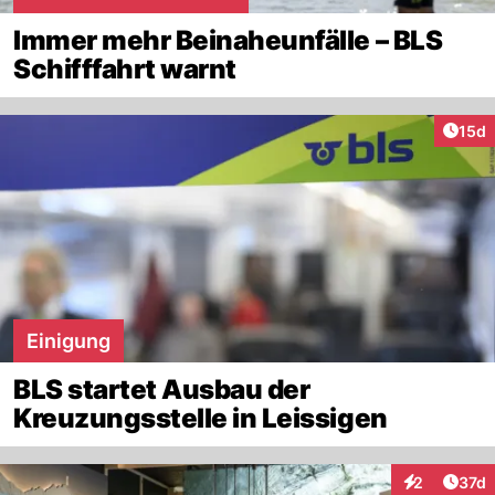
Immer mehr Beinaheunfälle – BLS
Schifffahrt warnt
Artik
15d
Einigung
BLS startet Ausbau der
Kreuzungsstelle in Leissigen
Artik
2
37d
Interaktione