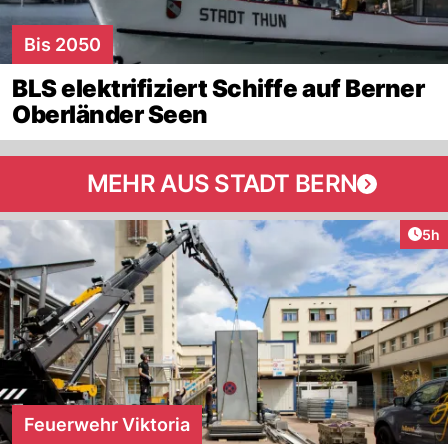
Bis 2050
BLS elektrifiziert Schiffe auf Berner
Oberländer Seen
MEHR AUS STADT BERN
Arti
5h
Feuerwehr Viktoria