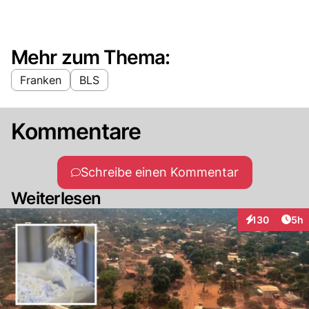
Mehr zum Thema:
Franken
BLS
Kommentare
Schreibe einen Kommentar
Weiterlesen
Arti
130
5h
Interaktionen