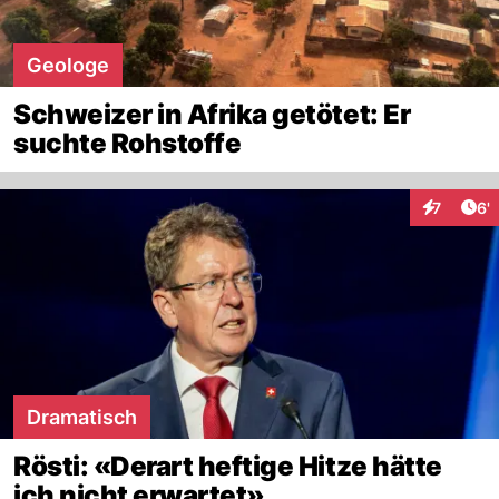
Geologe
Schweizer in Afrika getötet: Er
suchte Rohstoffe
Art
7
6'
Interaktio
Dramatisch
Rösti: «Derart heftige Hitze hätte
ich nicht erwartet»