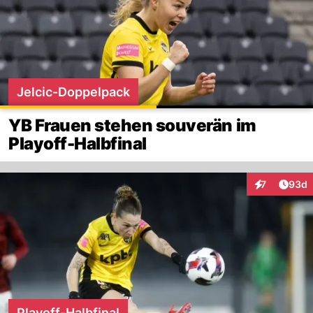
Jelcic-Doppelpack
YB Frauen stehen souverän im
Playoff-Halbfinal
Artik
7
93d
Interaktionen
Playoff-Halbfinal