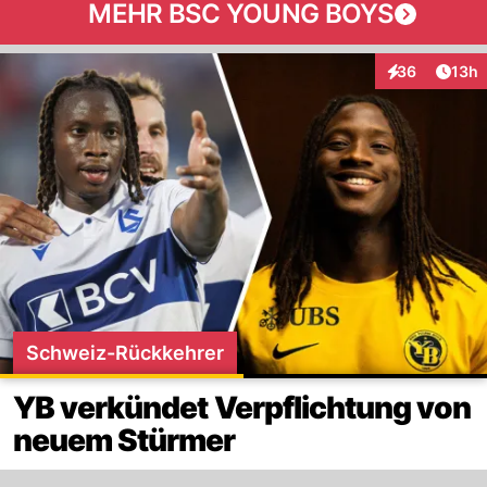
MEHR BSC YOUNG BOYS
Artik
36
13h
Interaktionen
Schweiz-Rückkehrer
YB verkündet Verpflichtung von
neuem Stürmer