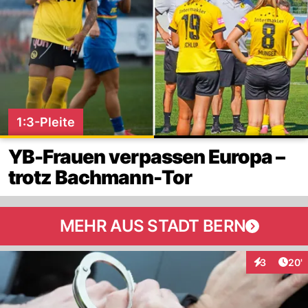
1:3-Pleite
YB-Frauen verpassen Europa –
trotz Bachmann-Tor
MEHR AUS STADT BERN
Arti
3
20'
Interaktione