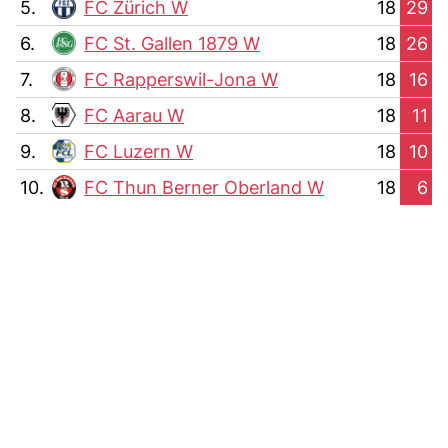
5.
FC Zürich W
18
29
6.
FC St. Gallen 1879 W
18
26
7.
FC Rapperswil-Jona W
18
16
8.
FC Aarau W
18
11
9.
FC Luzern W
18
10
10.
FC Thun Berner Oberland W
18
6