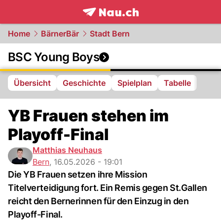
frontpage.
NAU.ch
Home
BärnerBär
Stadt Bern
BSC Young Boys
Übersicht
Geschichte
Spielplan
Tabelle
YB Frauen stehen im
Playoff-Final
Matthias Neuhaus
Bern
,
16.05.2026 - 19:01
Die YB Frauen setzen ihre Mission
Titelverteidigung fort. Ein Remis gegen St.Gallen
reicht den Bernerinnen für den Einzug in den
Playoff-Final.