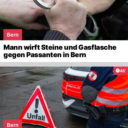
Bern
Mann wirft Steine und Gasflasche
gegen Passanten in Bern
Arti
46'
Bern