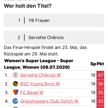
Wer holt den Titel?
1
YB Frauen
2
Servette Chênois
Das Final-Hinspiel findet am 25. Mai, das
Rückspiel am 29. Mai statt.
Women's Super League - Super
Sp
Pkt
League, Women (08.07.2026)
1.
Servette Chênois W
18
47
2.
BSC Young Boys W
18
36
3.
FC Basel W
18
35
4.
Grasshoppers Club Zürich W
18
33