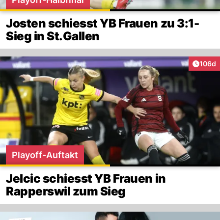
Josten schiesst YB Frauen zu 3:1-
Sieg in St.Gallen
Artike
106d
Playoff-Auftakt
Jelcic schiesst YB Frauen in
Rapperswil zum Sieg