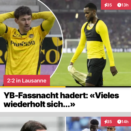
Artik
35
13h
Interaktionen
2:2 in Lausanne
YB-Fassnacht hadert: «Vieles
wiederholt sich...»
Artik
35
14h
Interaktionen