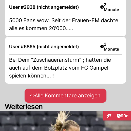
Artikel veröff
2
User #2938 (nicht angemeldet)
Monate
5000 Fans wow. Seit der Frauen-EM dachte
alle es kommen 20‘000…..
Artikel veröff
2
User #6865 (nicht angemeldet)
Monate
Bei Dem "Zuschaueransturm" ; hätten die
auch auf dem Bolzplatz vom FC Gampel
spielen können... !
Alle Kommentare anzeigen
Weiterlesen
Artik
7
99d
Interaktionen