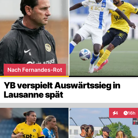
Nach Fernandes-Rot
YB verspielt Auswärtssieg in
Lausanne spät
Artik
4
16h
Interaktione