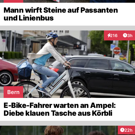
Mann wirft Steine auf Passanten
und Linienbus
Arti
216
3h
Interaktionen
Bern
E-Bike-Fahrer warten an Ampel:
Diebe klauen Tasche aus Körbli
Artik
22h