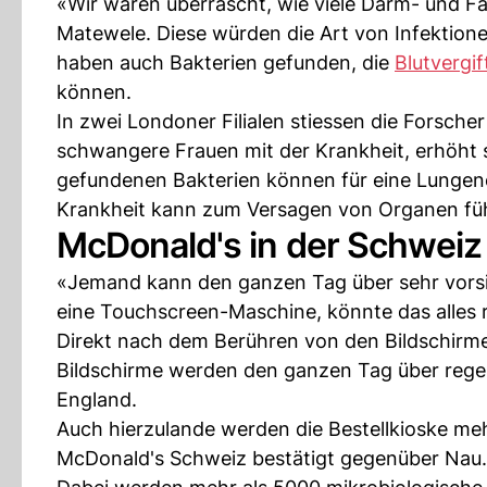
«Wir waren überrascht, wie viele Darm- und F
Matewele. Diese würden die Art von Infektione
haben auch Bakterien gefunden, die
Blutvergi
können.
In zwei Londoner Filialen stiessen die Forscher
schwangere Frauen mit der Krankheit, erhöht s
gefundenen Bakterien können für eine Lungene
Krankheit kann zum Versagen von Organen fü
McDonald's in der Schweiz
«Jemand kann den ganzen Tag über sehr vorsic
eine Touchscreen-Maschine, könnte das alles 
Direkt nach dem Berühren von den Bildschirm
Bildschirme werden den ganzen Tag über regel
England.
Auch hierzulande werden die Bestellkioske meh
McDonald's Schweiz bestätigt gegenüber Nau. 