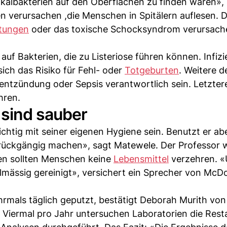
äkalbakterien auf den Oberflächen zu finden waren»,
n verursachen ,die Menschen in Spitälern auflesen. 
ftungen
oder das toxische Schocksyndrom verursach
 auf Bakterien, die zu Listeriose führen können. Infizi
ich das Risiko für Fehl- oder
Totgeburten
. Weitere d
ntzündung oder Sepsis verantwortlich sein. Letzter
hren.
 sind sauber
htig mit seiner eigenen Hygiene sein. Benutzt er ab
rückgängig machen», sagt Matewele. Der Professor 
en sollten Menschen keine
Lebensmittel
verzehren. «
mässig gereinigt», versichert ein Sprecher von McDo
rmals täglich geputzt, bestätigt Deborah Murith von
Viermal pro Jahr untersuchen Laboratorien die Rest