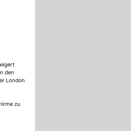
eigert
en den
der London
chirme zu