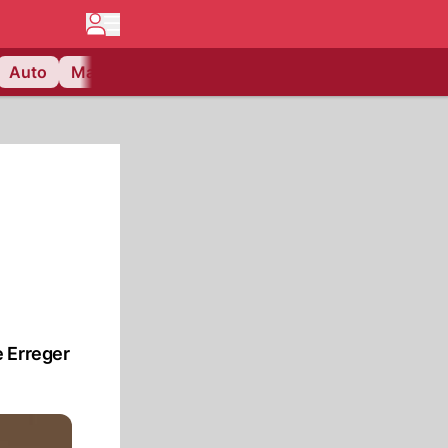
Auto
Matchcenter
Videos
Nau Plus
Lifestyle
e Erreger