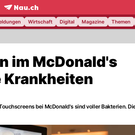
frontpage.
NAU.ch
meldungen
Wirtschaft
Digital
Magazine
Themen
n im McDonald's
e Krankheiten
ouchscreens bei McDonald's sind voller Bakterien. Di