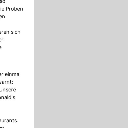
 so
Die Proben
en
eren sich
er
e
er einmal
warnt:
Unsere
nald's
aurants.