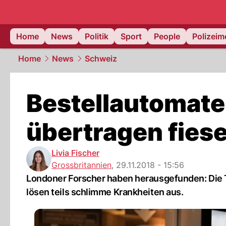
Home
News
Politik
Sport
People
Polizei
Home
News
Schweiz
Bestellautomate
übertragen fies
Livia Fischer
Grossbritannien
,
29.11.2018 - 15:56
Londoner Forscher haben herausgefunden: Die T
lösen teils schlimme Krankheiten aus.