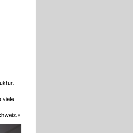
uktur.
 viele
chweiz.»