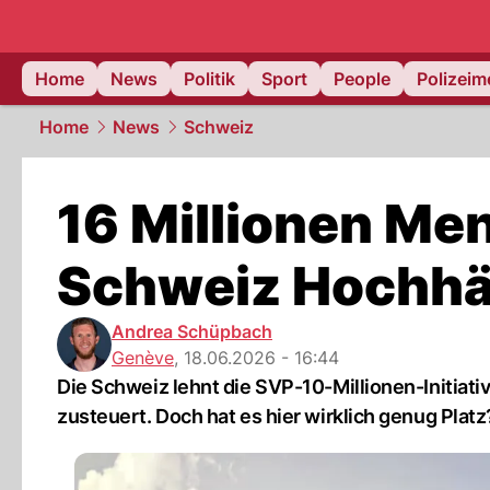
Home
News
Politik
Sport
People
Polizei
Home
News
Schweiz
16 Millionen Me
Schweiz Hochhä
Andrea Schüpbach
Genève
,
18.06.2026 - 16:44
Die Schweiz lehnt die SVP-10-Millionen-Initiati
zusteuert. Doch hat es hier wirklich genug Platz