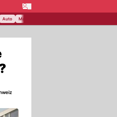
Auto
Matchcenter
Videos
Nau Plus
Lifestyle
e
?
chweiz