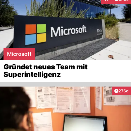
Interaktionen
Microsoft
Gründet neues Team mit
Superintelligenz
Artike
276d