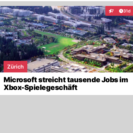
Artik
7
31d
Interaktione
Zürich
Microsoft streicht tausende Jobs im
Xbox-Spielegeschäft