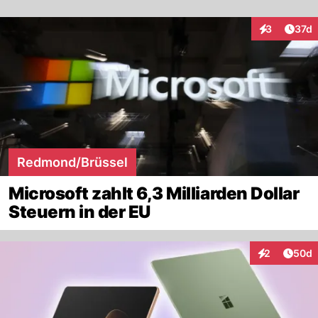
Artik
3
37d
Interaktione
Redmond/Brüssel
Microsoft zahlt 6,3 Milliarden Dollar
Steuern in der EU
Artik
2
50d
Interaktionen