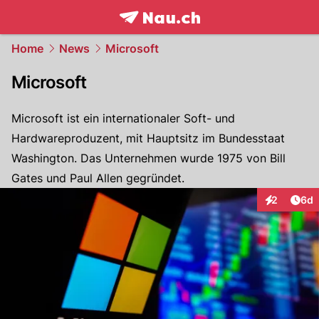
frontpage.
NAU.ch
Home
News
Microsoft
Microsoft
Microsoft ist ein internationaler Soft- und
Hardwareproduzent, mit Hauptsitz im Bundesstaat
Washington. Das Unternehmen wurde 1975 von Bill
Gates und Paul Allen gegründet.
Arti
2
6d
Interaktion