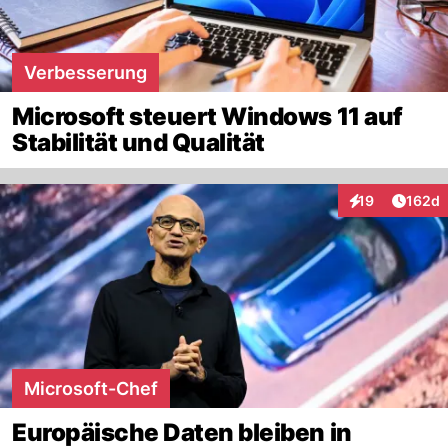
Verbesserung
Microsoft steuert Windows 11 auf
Stabilität und Qualität
Artike
19
162d
Interaktionen
Microsoft-Chef
Europäische Daten bleiben in