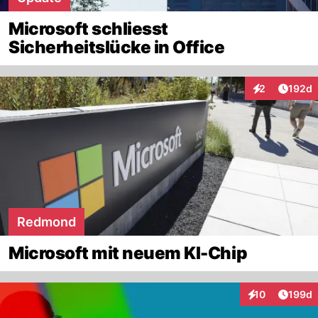
Microsoft schliesst
Sicherheitslücke in Office
Artike
2
192d
Interaktionen
Redmond
Microsoft mit neuem KI-Chip
Artike
10
199d
Interaktionen