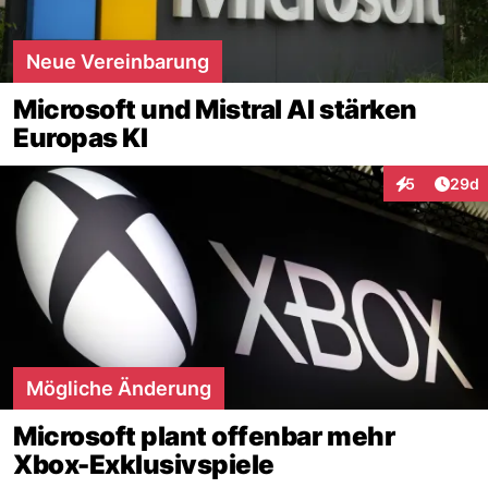
Neue Vereinbarung
Microsoft und Mistral AI stärken
Europas KI
Artik
5
29d
Interaktionen
Mögliche Änderung
Microsoft plant offenbar mehr
Xbox-Exklusivspiele