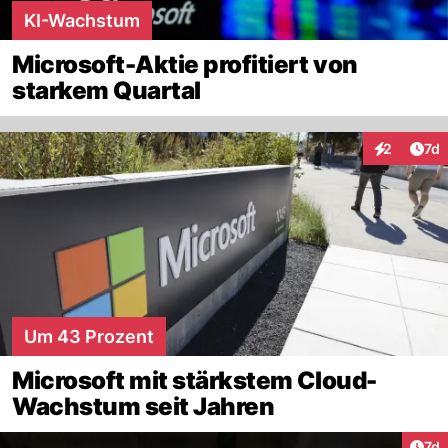
KI-Wachstum
Microsoft-Aktie profitiert von
starkem Quartal
Art
2
7d
Interaktion
Um 43 Prozent
Microsoft mit stärkstem Cloud-
Wachstum seit Jahren
Art
7d