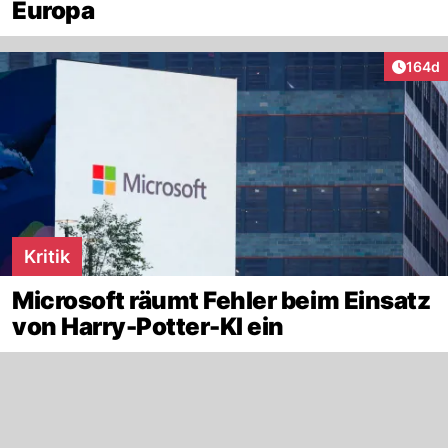
Europa
Artike
164d
Kritik
Microsoft räumt Fehler beim Einsatz
von Harry-Potter-KI ein