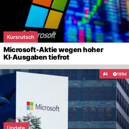
Kursrutsch
Microsoft-Aktie wegen hoher
KI‑Ausgaben tiefrot
Artike
4
189d
Interaktionen
Update