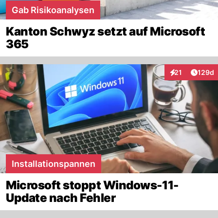
Gab Risikoanalysen
Kanton Schwyz setzt auf Microsoft
365
Artike
21
129d
Interaktionen
Installationspannen
Microsoft stoppt Windows-11-
Update nach Fehler