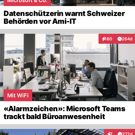
Microsoft & Co.
Datenschützerin warnt Schweizer
Behörden vor Ami-IT
Artikel
160
264d
Interaktionen
Mit WiFi
«Alarmzeichen»: Microsoft Teams
trackt bald Büroanwesenheit
Artike
7
272d