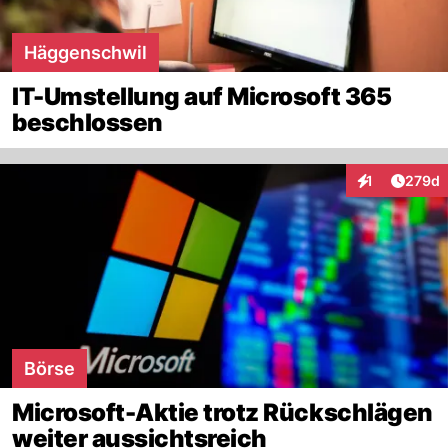
Häggenschwil
IT-Umstellung auf Microsoft 365
beschlossen
Artike
1
279d
Interaktionen
Börse
Microsoft-Aktie trotz Rückschlägen
weiter aussichtsreich