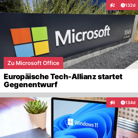
Artike
2
132d
Interaktionen
Zu Microsoft Office
Europäische Tech-Allianz startet
Gegenentwurf
Artike
8
134d
Interaktionen