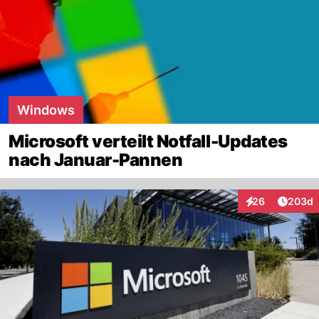
Windows
Microsoft verteilt Notfall-Updates
nach Januar-Pannen
Artikel
26
203d
Interaktionen