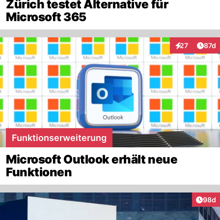
Zürich testet Alternative für
Microsoft 365
Artik
27
87d
Interaktionen
Funktionserweiterung
Microsoft Outlook erhält neue
Funktionen
Artik
98d