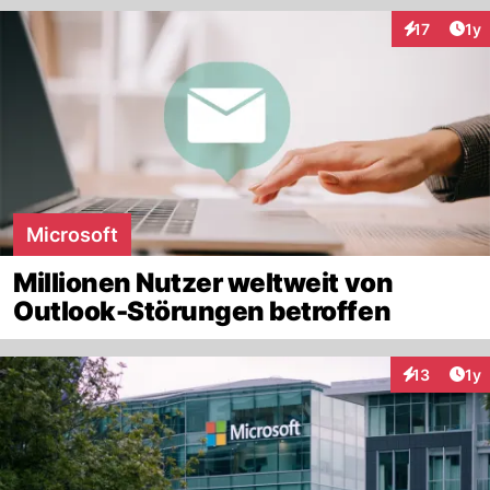
Art
17
1y
Interaktione
Microsoft
Millionen Nutzer weltweit von
Outlook-Störungen betroffen
Art
13
1y
Interaktione