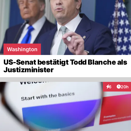
Washington
US-Senat bestätigt Todd Blanche als
Justizminister
Artik
6
20h
Interaktionen