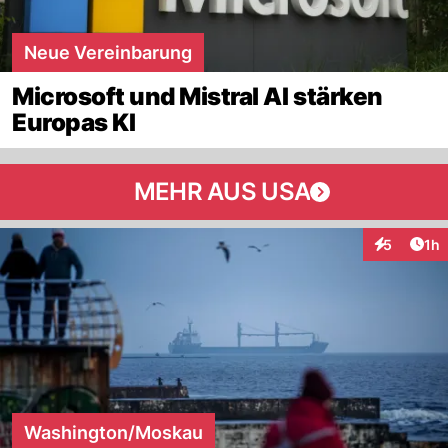
Neue Vereinbarung
Microsoft und Mistral AI stärken
Europas KI
MEHR AUS USA
Art
5
1h
Interaktion
Washington/Moskau