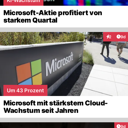
KI-Wachstum
Microsoft-Aktie profitiert von
starkem Quartal
Arti
2
9d
Interaktion
Um 43 Prozent
Microsoft mit stärkstem Cloud-
Wachstum seit Jahren
Arti
9d