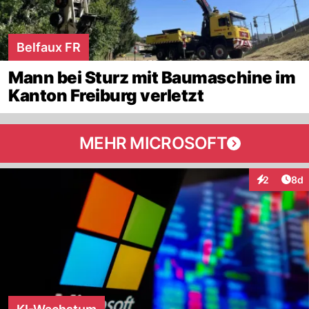
Belfaux FR
Mann bei Sturz mit Baumaschine im
Kanton Freiburg verletzt
MEHR MICROSOFT
Arti
2
8d
Interaktion