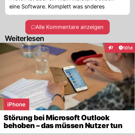
eine Software. Komplett was snderes
Alle Kommentare anzeigen
Weiterlesen
Artike
7
101d
Interaktionen
iPhone
Störung bei Microsoft Outlook
behoben – das müssen Nutzer tun