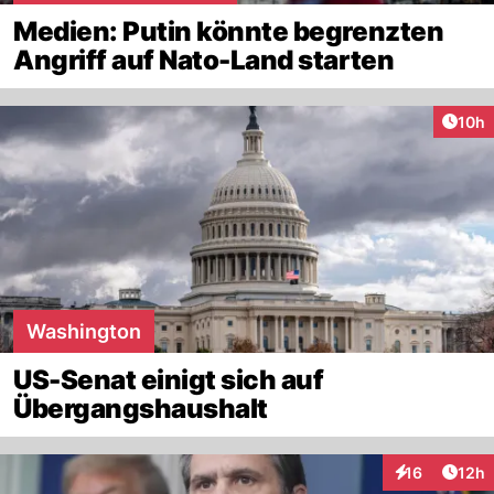
Medien: Putin könnte begrenzten
Angriff auf Nato-Land starten
Artik
10h
Washington
US-Senat einigt sich auf
Übergangshaushalt
Artik
16
12h
Interaktionen