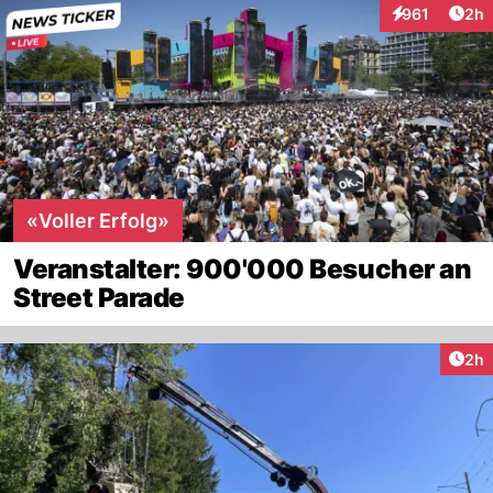
Arti
961
2h
Interaktionen
«Voller Erfolg»
Veranstalter: 900'000 Besucher an
Street Parade
Arti
2h