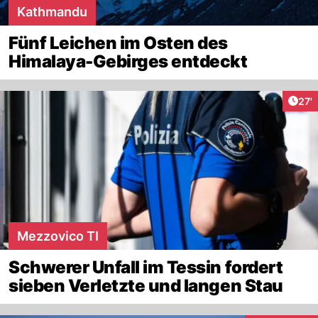
Kathmandu
Fünf Leichen im Osten des
Himalaya-Gebirges entdeckt
Arti
27'
Mezzovico TI
Schwerer Unfall im Tessin fordert
sieben Verletzte und langen Stau