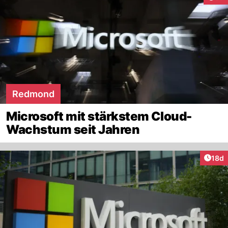
Redmond
Microsoft mit stärkstem Cloud-
Wachstum seit Jahren
Artik
18d