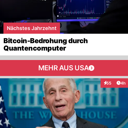
Nächstes Jahrzehnt
Bitcoin-Bedrohung durch
Quantencomputer
MEHR AUS USA
Arti
55
4h
Interaktionen