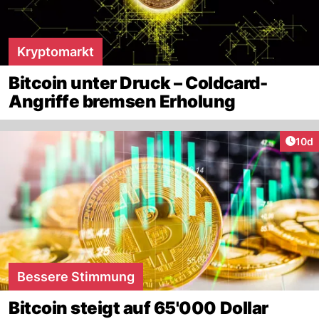
Kryptomarkt
Bitcoin unter Druck – Coldcard-
Angriffe bremsen Erholung
Artik
10d
Bessere Stimmung
Bitcoin steigt auf 65'000 Dollar