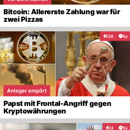
Bitcoin: Allererste Zahlung war für
zwei Pizzas
Arti
526
5y
Interaktionen
Anleger empört
Papst mit Frontal-Angriff gegen
Kryptowährungen
Arti
33
5y
Interaktionen