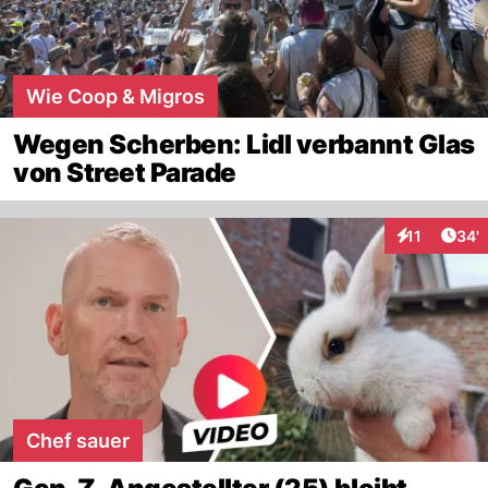
Wie Coop & Migros
Wegen Scherben: Lidl verbannt Glas
von Street Parade
Arti
11
34'
Interaktionen
Chef sauer