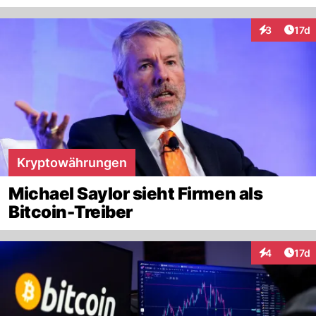
Artik
3
17d
Interaktione
Kryptowährungen
Michael Saylor sieht Firmen als
Bitcoin-Treiber
Artik
4
17d
Interaktione