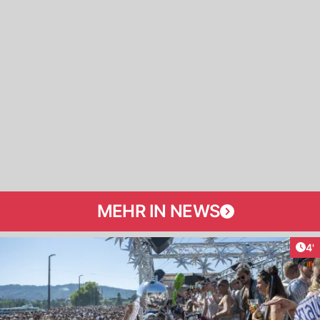
MEHR IN NEWS
Art
4'