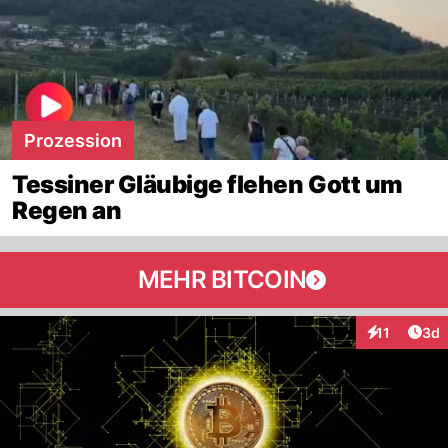
Prozession
Tessiner Gläubige flehen Gott um
Regen an
MEHR BITCOIN
Arti
11
3d
Interaktione