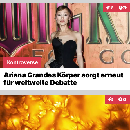
Arti
16
7h
Interaktione
Kontroverse
Ariana Grandes Körper sorgt erneut
für weltweite Debatte
Arti
3
8h
Interaktion