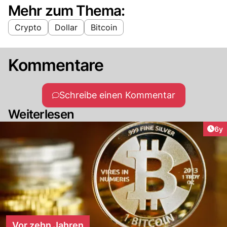
Mehr zum Thema:
Crypto
Dollar
Bitcoin
Kommentare
Schreibe einen Kommentar
Weiterlesen
Arti
6y
Vor zehn Jahren