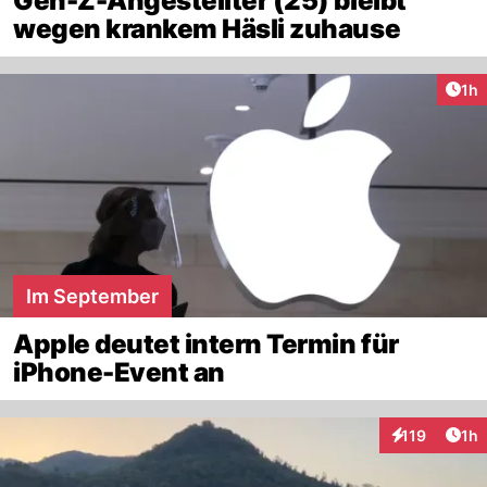
Gen-Z-Angestellter (25) bleibt
wegen krankem Häsli zuhause
Art
1h
Im September
Apple deutet intern Termin für
iPhone-Event an
Art
119
1h
Interaktionen