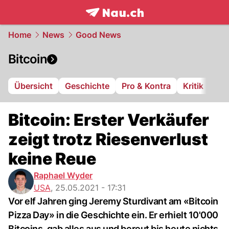
frontpage.
NAU.ch
Home
News
Good News
Bitcoin
Übersicht
Geschichte
Pro & Kontra
Kritik
Bitcoin: Erster Verkäufer
zeigt trotz Riesenverlust
keine Reue
Raphael Wyder
USA
,
25.05.2021 - 17:31
Vor elf Jahren ging Jeremy Sturdivant am «Bitcoin
Pizza Day» in die Geschichte ein. Er erhielt 10'000
Bitcoins, gab alles aus und bereut bis heute nichts.