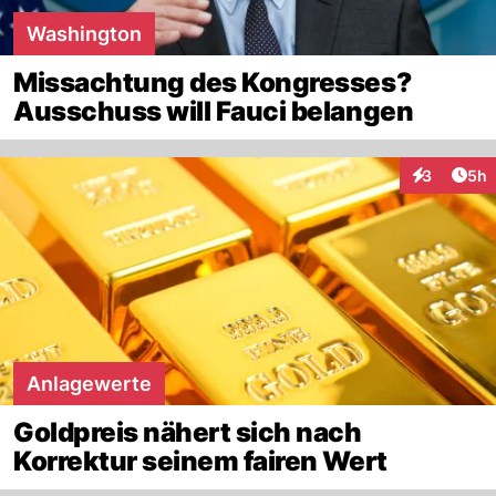
Washington
Missachtung des Kongresses?
Ausschuss will Fauci belangen
Arti
3
5h
Interaktion
Anlagewerte
Goldpreis nähert sich nach
Korrektur seinem fairen Wert