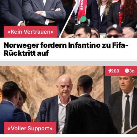
«Kein Vertrauen»
Norweger fordern Infantino zu Fifa-
Rücktritt auf
Arti
289
3d
Interaktionen
«Voller Support»