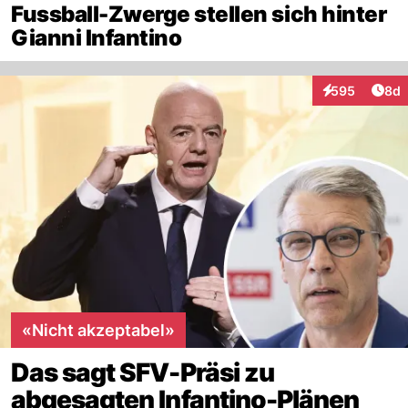
Fussball-Zwerge stellen sich hinter
Gianni Infantino
Arti
595
8d
Interaktionen
«Nicht akzeptabel»
Das sagt SFV-Präsi zu
abgesagten Infantino-Plänen