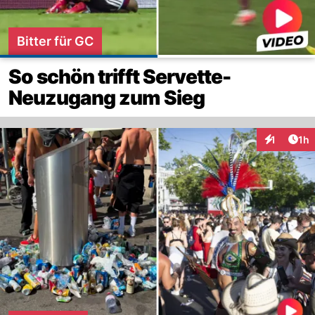
Bitter für GC
So schön trifft Servette-
Neuzugang zum Sieg
Art
1
1h
Interaktion