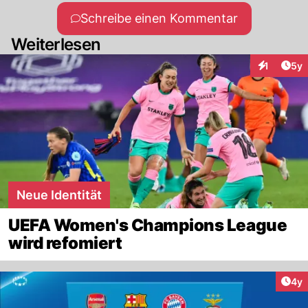
Schreibe einen Kommentar
Weiterlesen
Arti
1
5y
Interaktion
Neue Identität
UEFA Women's Champions League
wird refomiert
Arti
4y