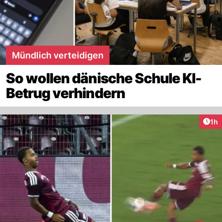
Mündlich verteidigen
So wollen dänische Schule KI-
Betrug verhindern
Art
1h