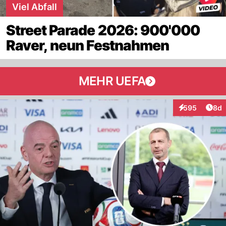
Viel Abfall
Street Parade 2026: 900'000
Raver, neun Festnahmen
MEHR UEFA
Arti
595
8d
Interaktionen