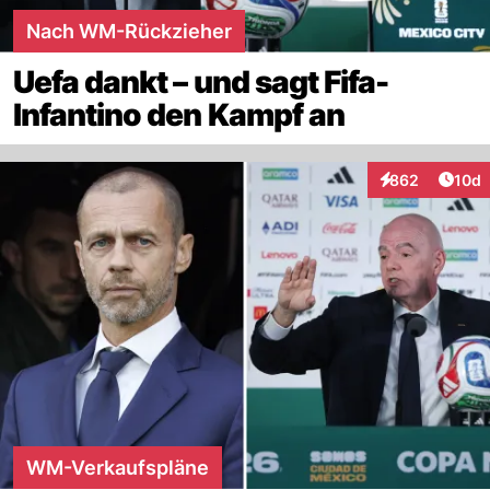
Nach WM-Rückzieher
Uefa dankt – und sagt Fifa-
Infantino den Kampf an
Artik
862
10d
Interaktionen
WM-Verkaufspläne