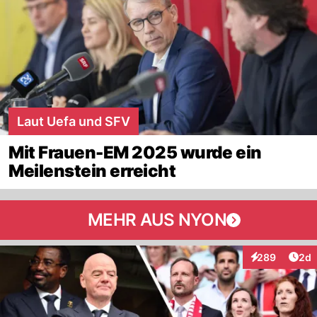
Laut Uefa und SFV
Mit Frauen-EM 2025 wurde ein
Meilenstein erreicht
MEHR AUS NYON
Arti
289
2d
Interaktionen