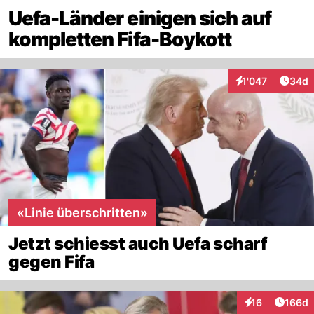
Uefa-Länder einigen sich auf
kompletten Fifa-Boykott
Artik
1'047
34d
Interaktionen
«Linie überschritten»
Jetzt schiesst auch Uefa scharf
gegen Fifa
Artike
16
166d
Interaktionen