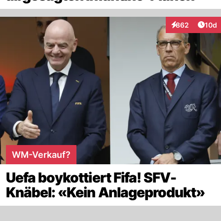
Artik
862
10d
Interaktionen
WM-Verkauf?
Uefa boykottiert Fifa! SFV-
Knäbel: «Kein Anlageprodukt»