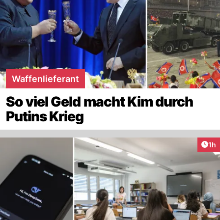
Waffenlieferant
So viel Geld macht Kim durch
Putins Krieg
Art
1h