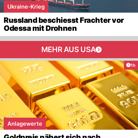
Ukraine-Krieg
Russland beschiesst Frachter vor
Odessa mit Drohnen
MEHR AUS USA
Art
1h
Anlagewerte
Goldpreis nähert sich nach