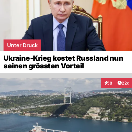
Unter Druck
Ukraine-Krieg kostet Russland nun
seinen grössten Vorteil
Artik
58
22d
Interaktionen