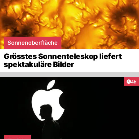
Sonnenoberfläche
Grösstes Sonnenteleskop liefert
spektakuläre Bilder
Arti
4h