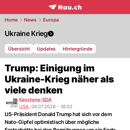
frontpage.
NAU.ch
Home
News
Europa
Ukraine Krieg
Übersicht
Updates
Hintergründe
Trump: Einigung im
Ukraine-Krieg näher als
viele denken
Keystone-SDA
USA
,
06.07.2026 - 18:02
US-Präsident Donald Trump hat sich vor dem
Nato-Gipfel optimistisch über mögliche
Fortschritte bei den Bemühungen um ein Ende