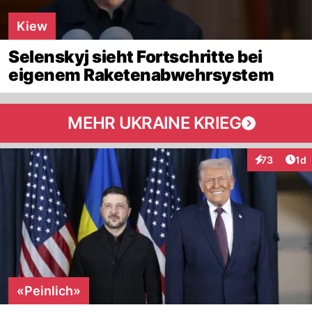
Kiew
Selenskyj sieht Fortschritte bei
eigenem Raketenabwehrsystem
MEHR UKRAINE KRIEG
Art
73
1d
Interaktione
«Peinlich»