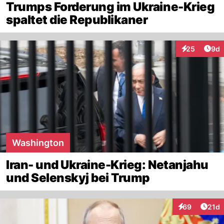
Trumps Forderung im Ukraine-Krieg
spaltet die Republikaner
Arti
25
9d
Interaktionen
Washington
Iran- und Ukraine-Krieg: Netanjahu
und Selenskyj bei Trump
Artik
69
21d
Interaktionen