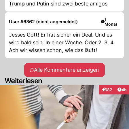
Trump und Putin sind zwei beste amigos
Artikel veröf
1
User #6362 (nicht angemeldet)
Monat
Jesses Gott! Er hat sicher ein Deal. Und es
wird bald sein. In einer Woche. Oder 2. 3. 4.
Ach wir wissen schon, wie das läuft!
Alle Kommentare anzeigen
Weiterlesen
Arti
682
4h
Interaktionen