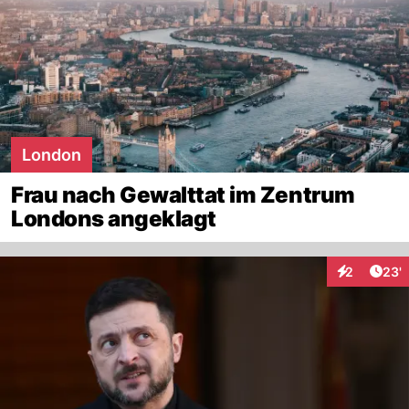
London
Frau nach Gewalttat im Zentrum
Londons angeklagt
Arti
2
23'
Interaktione