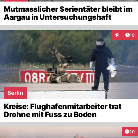
Mutmasslicher Serientäter bleibt im
Aargau in Untersuchungshaft
Arti
1
19'
Interaktion
Berlin
Kreise: Flughafenmitarbeiter trat
Drohne mit Fuss zu Boden
Arti
20'