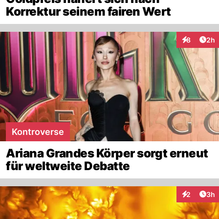
Korrektur seinem fairen Wert
Arti
8
2h
Interaktion
Kontroverse
Ariana Grandes Körper sorgt erneut
für weltweite Debatte
Arti
2
3h
Interaktion