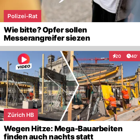
Polizei-Rat
Wie bitte? Opfer sollen
Messerangreifer siezen
Arti
20
40'
Interaktionen
Zürich HB
Wegen Hitze: Mega-Bauarbeiten
finden auch nachts statt