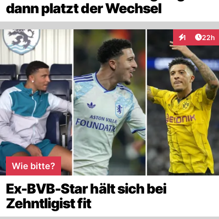
dann platzt der Wechsel
Artik
1
22h
Interaktione
Wie bitte?
Ex-BVB-Star hält sich bei
Zehntligist fit