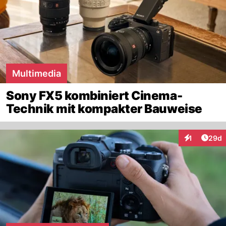
Multimedia
Sony FX5 kombiniert Cinema-
Technik mit kompakter Bauweise
Artik
1
29d
Interaktione