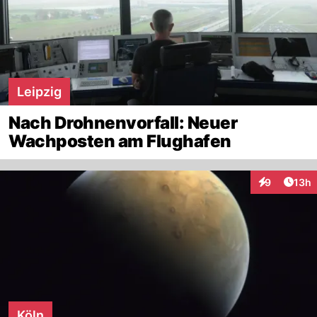
Leipzig
Nach Drohnenvorfall: Neuer
Wachposten am Flughafen
Artik
9
13h
Interaktione
Köln