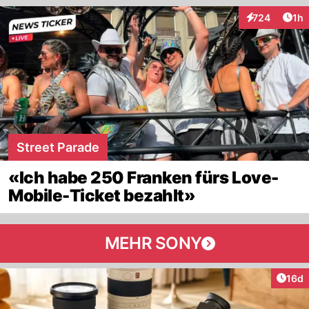
Art
724
1h
Interaktionen
Street Parade
«Ich habe 250 Franken fürs Love-
Mobile-Ticket bezahlt»
MEHR SONY
Artik
16d