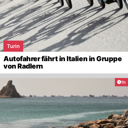
Turin
Autofahrer fährt in Italien in Gruppe
von Radlern
Art
1h