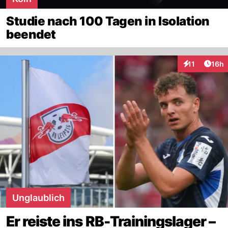
Studie nach 100 Tagen in Isolation
beendet
Artik
11
16h
Interaktionen
Unglaublich
Er reiste ins RB-Trainingslager –