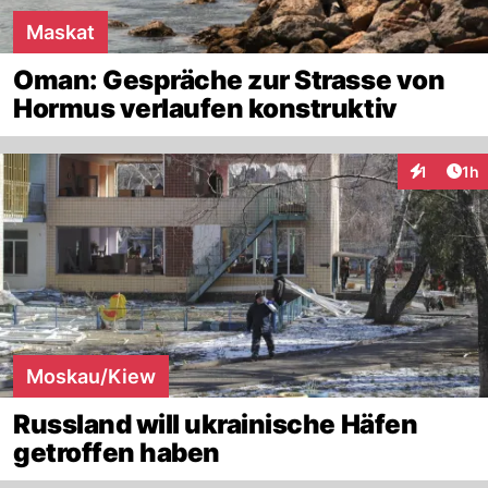
Maskat
Oman: Gespräche zur Strasse von
Hormus verlaufen konstruktiv
Art
1
1h
Interaktion
Moskau/Kiew
Russland will ukrainische Häfen
getroffen haben