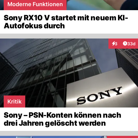
Moderne Funktionen
Sony RX10 V startet mit neuem KI-
Autofokus durch
Artik
3
33d
Interaktionen
Kritik
Sony – PSN-Konten können nach
drei Jahren gelöscht werden