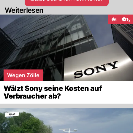
Weiterlesen
Art
6
1y
Interaktion
Wegen Zölle
Wälzt Sony seine Kosten auf
Verbraucher ab?